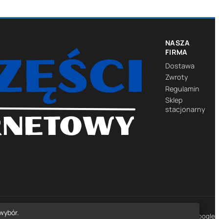
NASZA
FIRMA
Dostawa
Zwroty
Regulamin
Sklep
stacjonarny
wybór.
★★★★★
4,7
· 1452 opinie Google