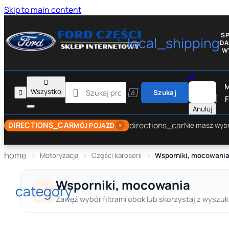
Skip to main content
S
local_shipping
D
W


M

Wszystko


Szukaj
F
Anuluj
directions_car
DIRECTIONS_CAR
×
Nie masz wyb
MÓJ POJAZD
home
Motoryzacja
Części karoserii
Wsporniki, mocowani
Wsporniki, mocowania
category
Zawęź wybór filtrami obok lub skorzystaj z wyszuki