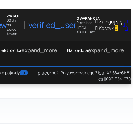
ZWROT
GWARANCJA
30 dni

Zaloguj się

ew
verified_user
2 lata bez

na
limitu

Koszyk
0
0
zwrot
kilometrów
towaru
expand_more
expand_more
lektronika
Narzędzia
place
call
je pojazdy
Łódź, Przybyszewskiego 71
42 684-61-81
0
call
696-554-070