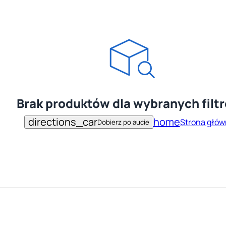
Brak produktów dla wybranych filt
directions_car
home
Strona głów
Dobierz po aucie