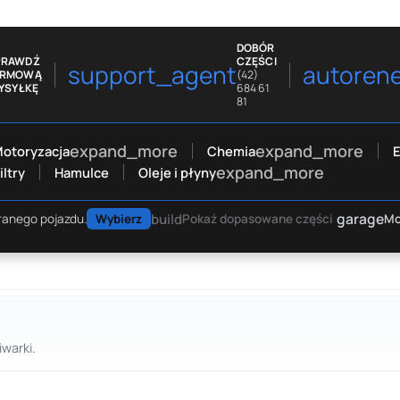
DOBÓR
PRAWDŹ
CZĘŚCI
support_agent
autoren
ARMOWĄ
(42)
YSYŁKĘ
684 61
81
expand_more
expand_more
otoryzacja
Chemia
E
expand_more
iltry
Hamulce
Oleje i płyny
garage
build
Mo
ranego pojazdu.
Wybierz
Pokaż dopasowane części
a
warki.