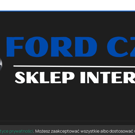
ityce prywatności
. Możesz zaakceptować wszystkie albo dostosować 
© 2026 fordczesci.com — wszelkie prawa zastrzeżone