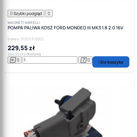

Szybki podgląd

MAGNETI MARELLI
POMPA PALIWA KOSZ FORD MONDEO III MK3 1.8 2.0 16V
Indeks: 313011313052
229,55 zł
244,55 zł z dostawą




Do koszyka
