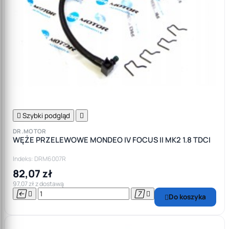

Szybki podgląd

DR.MOTOR
WĘŻE PRZELEWOWE MONDEO IV FOCUS II MK2 1.8 TDCI
Indeks: DRM6007R
82,07 zł
97,07 zł z dostawą




Do koszyka
