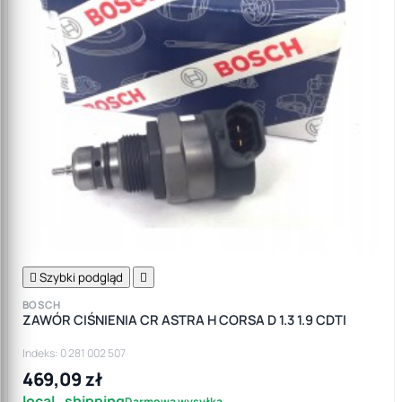

Szybki podgląd

BOSCH
ZAWÓR CIŚNIENIA CR ASTRA H CORSA D 1.3 1.9 CDTI
Indeks: 0 281 002 507
469,09 zł
local_shipping
Darmowa wysyłka