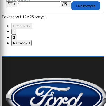




Do koszyka

Pokazano 1-12 z 23 pozycji

Poprzedni
1
2
Następny
