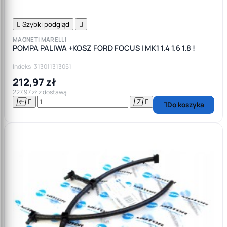

Szybki podgląd

MAGNETI MARELLI
POMPA PALIWA +KOSZ FORD FOCUS I MK1 1.4 1.6 1.8 !
Indeks: 313011313051
212,97 zł
227,97 zł z dostawą




Do koszyka
