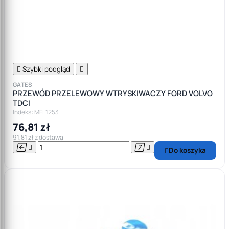

Szybki podgląd

GATES
PRZEWÓD PRZELEWOWY WTRYSKIWACZY FORD VOLVO
TDCI
Indeks: MFL1253
76,81 zł
91,81 zł z dostawą




Do koszyka
