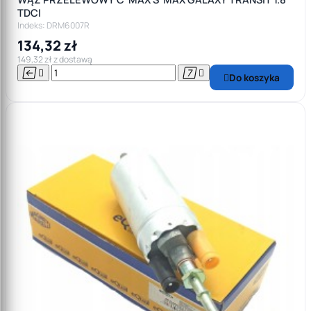
TDCI
Indeks: DRM6007R
134,32 zł
149,32 zł z dostawą




Do koszyka
