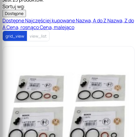
Sortuj wg:
Dostępne
Dostępne
Najczęściej kupowane
Nazwa, A do Z
Nazwa, Z do
A
Cena, rosnąco
Cena, malejąco
grid_view
view_list