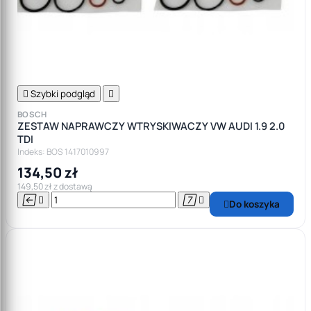

Szybki podgląd

BOSCH
ZESTAW NAPRAWCZY WTRYSKIWACZY VW AUDI 1.9 2.0
TDI
Indeks: BOS 1417010997
134,50 zł
149,50 zł z dostawą




Do koszyka
