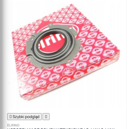

Szybki podgląd

ELRING