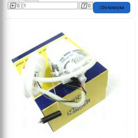




Do koszyka
