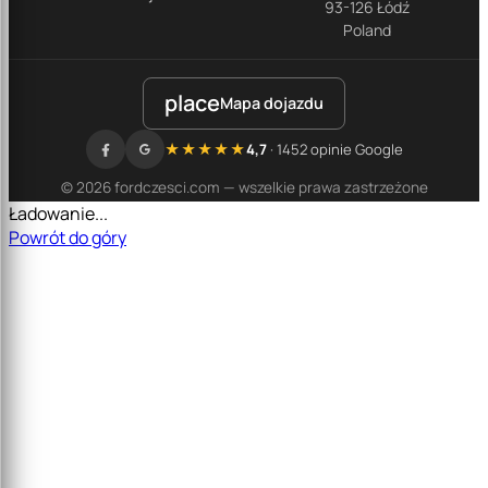
93-126 Łódź
Poland
place
Mapa dojazdu
★★★★★
4,7
· 1452 opinie Google
© 2026 fordczesci.com — wszelkie prawa zastrzeżone
Ładowanie...
Powrót do góry