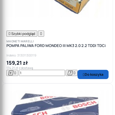

Szybki podgląd

MAGNETI MARELLI
POMPA PALIWA FORD MONDEO III MK3 2.0 2.2 TDDI TDCi
Indeks: 313011300119
159,21 zł
174,21 zł z dostawą




Do koszyka
