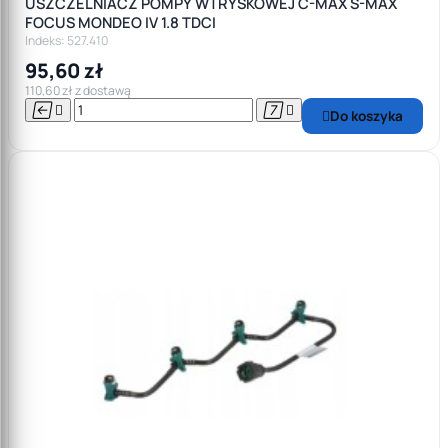
USZCZELNIACZ POMPY WTRYSKOWEJ C-MAX S-MAX
FOCUS MONDEO IV 1.8 TDCI
Indeks: 527.410
95,60 zł
110,60 zł z dostawą




Do koszyka
