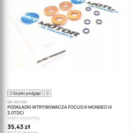

Szybki podgląd

DR.MOTOR
PODKŁADKI WTRYSKIWACZA FOCUS III MONDEO IV
2.0TDCi
Indeks: DRM0435SL
35,43 zł
50,43 zł z dostawą