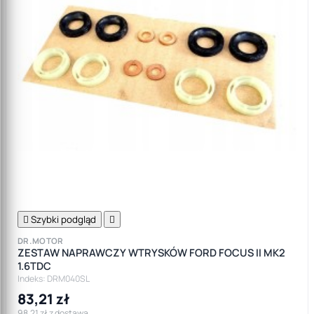

Szybki podgląd

DR.MOTOR
ZESTAW NAPRAWCZY WTRYSKÓW FORD FOCUS II MK2
1.6TDC
Indeks: DRM040SL
83,21 zł
98,21 zł z dostawą