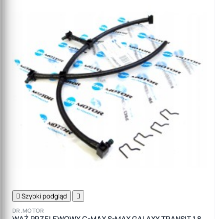

Szybki podgląd

DR.MOTOR
WĄŻ PRZELEWOWY C-MAX S-MAX GALAXY TRANSIT 1.8