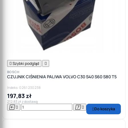

Szybki podgląd

BOSCH
CZUJNIK CIŚNIENIA PALIWA VOLVO C30 S40 S60 S80 T5
Indeks: 0 261 230 238
197,83 zł
212,83 zł z dostawą




Do koszyka
