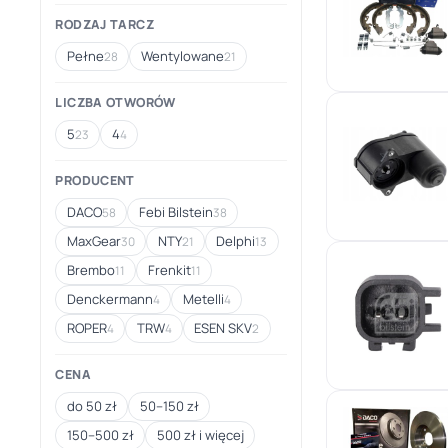
RODZAJ TARCZ
Pełne
Wentylowane
28
21
LICZBA OTWORÓW
5
4
23
4
PRODUCENT
DACO
Febi Bilstein
58
38
MaxGear
NTY
Delphi
30
21
13
Brembo
Frenkit
11
11
Denckermann
Metelli
4
4
ROPER
TRW
ESEN SKV
4
4
2
CENA
do 50 zł
50–150 zł
150–500 zł
500 zł i więcej