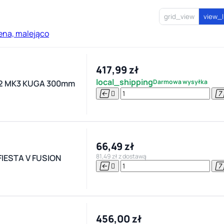
grid_view
view_l
ena, malejąco
417,99 zł
local_shipping
Darmowa wysyłka
2 MK3 KUGA 300mm


66,49 zł
81,49 zł z dostawą
IESTA V FUSION


456,00 zł