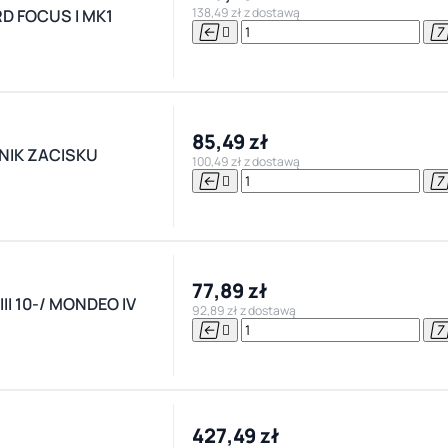
138,49 zł z dostawą
D FOCUS I MK1


85,49 zł
NIK ZACISKU
100,49 zł z dostawą


77,89 zł
II 10-/ MONDEO IV
92,89 zł z dostawą


427,49 zł