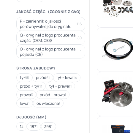
JAKOŚĆ CZĘŚCI (ZGODNIE Z GVO)
P - zamiennik o jakości
116
porównywalnej do oryginału
Q - oryginał z logo producenta
80
części (OEM, OES)
O - oryginał z logo producenta
1
pojazdu (OE)
STRONA ZABUDOWY
tył
przód
tył - lewa
95
61
14
przód + tył
tył - prawa
11
11
prawa
przód - prawa
3
1
lewa
oś wleczona
1
1
DŁUGOŚĆ (MM)
1
187
398
2
1
1