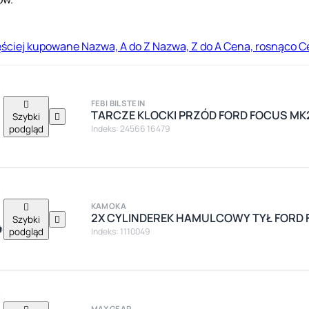
ęściej kupowane
Nazwa, A do Z
Nazwa, Z do A
Cena, rosnąco
C

FEBI BILSTEIN
TARCZE KLOCKI PRZÓD FORD FOCUS MK
Szybki

podgląd
Indeks: 24566 16479

KAMOKA
2X CYLINDEREK HAMULCOWY TYŁ FORD F
Szybki

podgląd
Indeks: 1110049
MAXGEAR