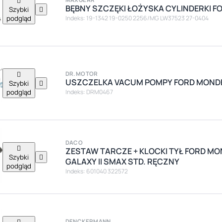

BĘBNY SZCZĘKI ŁOŻYSKA CYLINDERKI FO
Szybki

podgląd
Indeks: 19-1342 19-0250 2256/MG LW37523 27-0404

DR.MOTOR
USZCZELKA VACUM POMPY FORD MONDEO
Szybki

podgląd
Indeks: DRM0467
DACO

ZESTAW TARCZE + KLOCKI TYŁ FORD MO
Szybki

GALAXY II SMAX STD. RĘCZNY
podgląd
Indeks: 601040 322572

DENCKERMANN