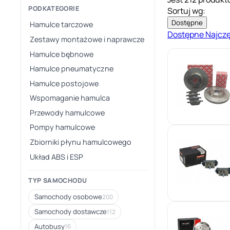
PODKATEGORIE
Sortuj wg:
Dostępne
Hamulce tarczowe
Dostępne
Najcz
Zestawy montażowe i naprawcze
Hamulce bębnowe
Hamulce pneumatyczne
Hamulce postojowe
Wspomaganie hamulca
Przewody hamulcowe
Pompy hamulcowe
Zbiorniki płynu hamulcowego
Układ ABS i ESP
TYP SAMOCHODU
Samochody osobowe
200
Samochody dostawcze
112
Autobusy
16