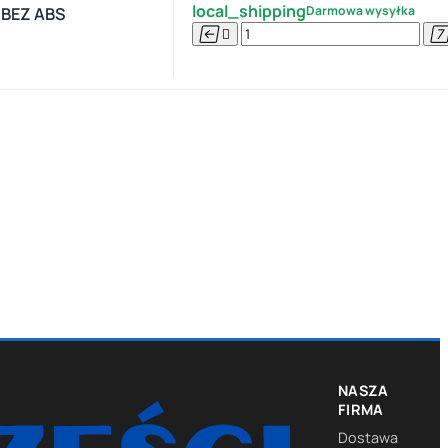
local_shipping
Darmowa wysyłka
 BEZ ABS


NASZA
FIRMA
Dostawa