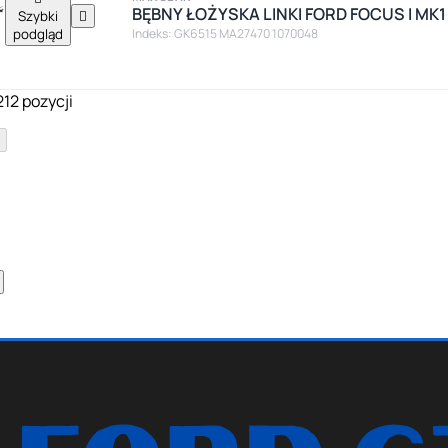
BĘBNY ŁOŻYSKA LINKI FORD FOCUS I MK1
Szybki

podgląd
Indeks: GK6515 MA27470 1070048
212 pozycji