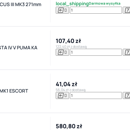
local_shipping
Darmowa wysyłka
CUS III MK3 271mm


107,40 zł
122,40 zł z dostawą
TA IV V PUMA KA


41,04 zł
56,04 zł z dostawą
MK1 ESCORT


580,80 zł