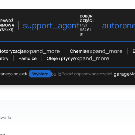
DOBÓR
PRAWDŹ
CZĘŚCI
support_agent
autoren
ARMOWĄ
(42)
YSYŁKĘ
684 61
81
expand_more
expand_more
otoryzacja
Chemia
E
expand_more
iltry
Hamulce
Oleje i płyny
garage
build
Mo
ranego pojazdu.
Wybierz
Pokaż dopasowane części
warki.
ów.