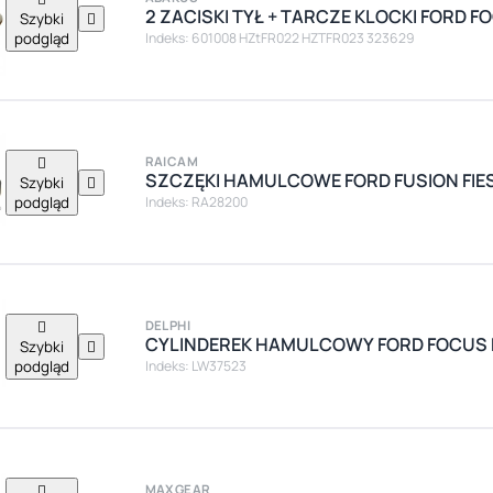
2 ZACISKI TYŁ + TARCZE KLOCKI FORD FO
Szybki

podgląd
Indeks: 601008 HZtFR022 HZTFR023 323629

RAICAM
SZCZĘKI HAMULCOWE FORD FUSION FIES
Szybki

podgląd
Indeks: RA28200

DELPHI
CYLINDEREK HAMULCOWY FORD FOCUS 
Szybki

podgląd
Indeks: LW37523

MAXGEAR