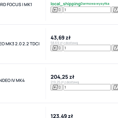
local_shipping
Darmowa wysyłka
RD FOCUS I MK1


43,69 zł
58,69 zł z dostawą
 MK3 2.0 2.2 TDCI


204,25 zł
NDEO IV MK4
219,25 zł z dostawą


123,49 zł