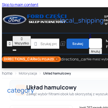
Skip to main content
S
local_shipping
D
W


M

Wszystko


Szukaj
F
Anuluj
directions_car
DIRECTIONS_CAR
×
Nie masz wyb
MÓJ POJAZD
home
Motoryzacja
Układ hamulcowy
Układ hamulcowy
category
Zawęź wybór filtrami obok lub skorzystaj z wyszuki
Jest 212 produkt