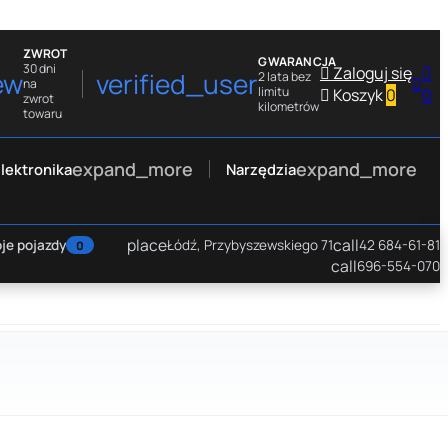
ZWROT
GWARANCJA
30 dni

Zaloguj się

ew
verified_user
2 lata bez

na
limitu

Koszyk
0
0
zwrot
kilometrów
towaru
expand_more
expand_more
lektronika
Narzędzia
place
call
je pojazdy
Łódź, Przybyszewskiego 71
42 684-61-81
0
call
696-554-070