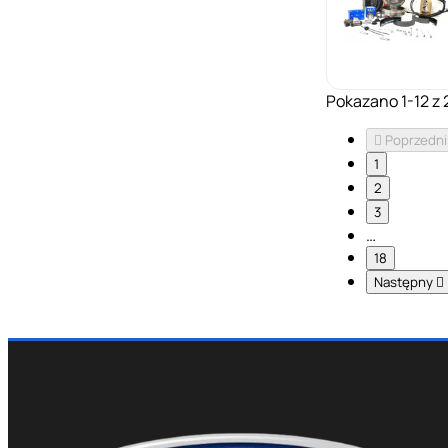
Pokazano 1-12 z 

Poprzedni
1
2
3
…
18
Następny
