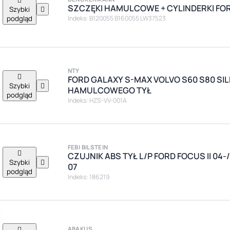
SZCZĘKI HAMULCOWE + CYLINDERKI FOR
Szybki

podgląd
Indeks: B120055 B160055 LW37523
NTY

FORD GALAXY S-MAX VOLVO S60 S80 SIL
Szybki

HAMULCOWEGO TYŁ
podgląd
Indeks: HZS-VV-001A
FEBI BILSTEIN

CZUJNIK ABS TYŁ L/P FORD FOCUS II 04-/I
Szybki

07
podgląd
Indeks: 186219

ABAKUS