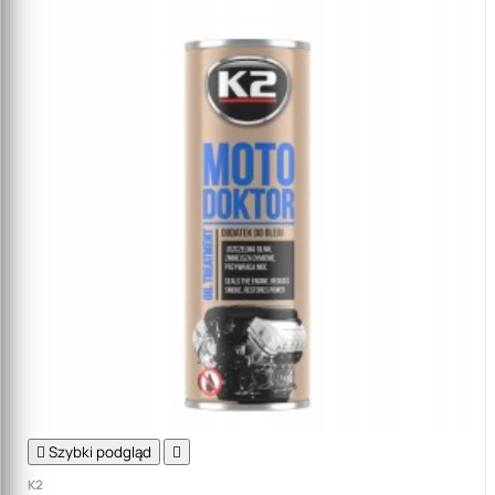

Szybki podgląd

K2