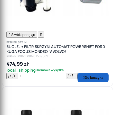

Szybki podgląd

FEBI BILSTEIN
6L OLEJ + FILTR SKRZYNI AUTOMAT POWERSHIFT FORD
KUGA FOCUS MONDEO IV VOLVO!
Indeks: 39071 39070 1589089
474,99 zł
local_shipping
Darmowa wysyłka




Do koszyka
