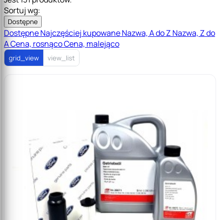
Sortuj wg:
Dostępne
Dostępne
Najczęściej kupowane
Nazwa, A do Z
Nazwa, Z do
A
Cena, rosnąco
Cena, malejąco
grid_view
view_list