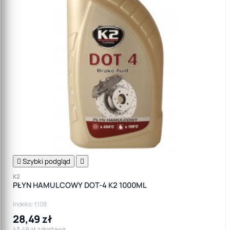

Szybki podgląd

K2
PŁYN HAMULCOWY DOT-4 K2 1000ML
Indeks: t108
28,49 zł
43,49 zł z dostawą