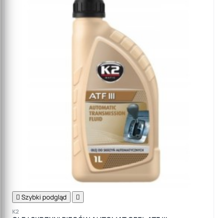

Szybki podgląd

K2