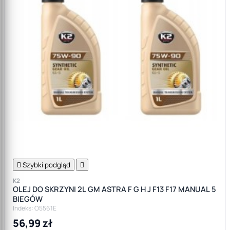

Szybki podgląd

K2
OLEJ DO SKRZYNI 2L GM ASTRA F G H J F13 F17 MANUAL 5
BIEGÓW
Indeks: O5561E
56,99 zł