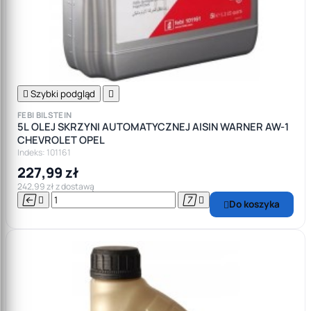

Szybki podgląd

FEBI BILSTEIN
5L OLEJ SKRZYNI AUTOMATYCZNEJ AISIN WARNER AW-1
CHEVROLET OPEL
Indeks: 101161
227,99 zł
242,99 zł z dostawą




Do koszyka
