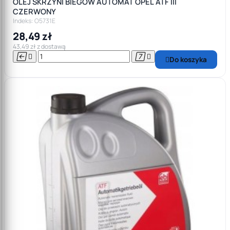
OLEJ SKRZYNI BIEGÓW AUTOMAT OPEL ATF III
CZERWONY
Indeks: O5731E
28,49 zł
43,49 zł z dostawą




Do koszyka
