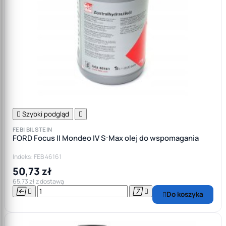

Szybki podgląd

FEBI BILSTEIN
FORD Focus II Mondeo IV S-Max olej do wspomagania
Indeks: FEB 46161
50,73 zł
65,73 zł z dostawą




Do koszyka
