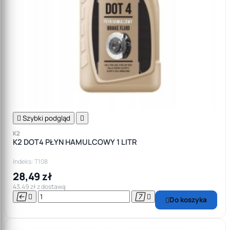

Szybki podgląd

K2
K2 DOT4 PŁYN HAMULCOWY 1 LITR
Indeks: T108
28,49 zł
43,49 zł z dostawą




Do koszyka
