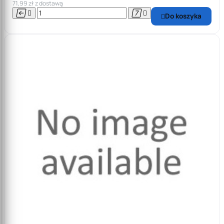
71,99 zł z dostawą




Do koszyka
