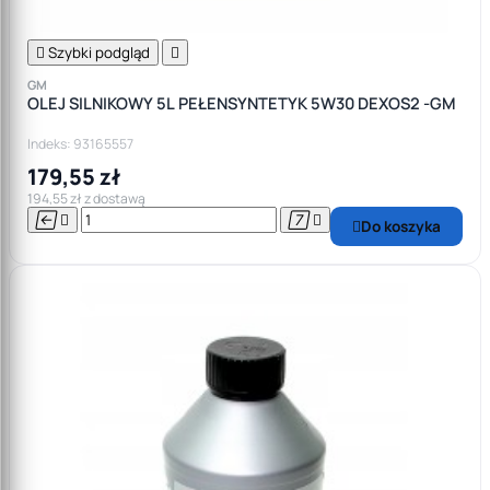

Szybki podgląd

GM
OLEJ SILNIKOWY 5L PEŁENSYNTETYK 5W30 DEXOS2 -GM
Indeks: 93165557
179,55 zł
194,55 zł z dostawą




Do koszyka
