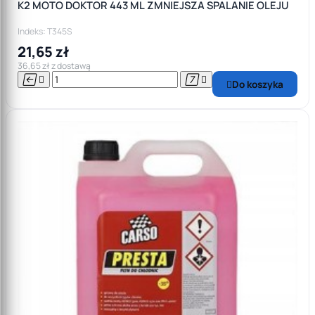
K2 MOTO DOKTOR 443 ML ZMNIEJSZA SPALANIE OLEJU
Indeks: T345S
21,65 zł
36,65 zł z dostawą




Do koszyka
