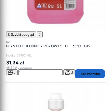

Szybki podgląd

K2
PŁYN DO CHŁODNICY RÓŻOWY 5L DO -35°C - G12
Indeks: C615C MEL
31,34 zł
46,34 zł z dostawą




Do koszyka
