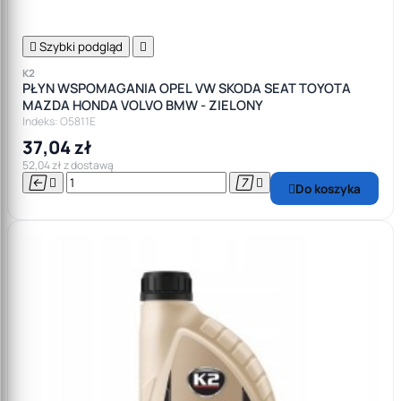

Szybki podgląd

K2
PŁYN WSPOMAGANIA OPEL VW SKODA SEAT TOYOTA
MAZDA HONDA VOLVO BMW - ZIELONY
Indeks: O5811E
37,04 zł
52,04 zł z dostawą




Do koszyka
