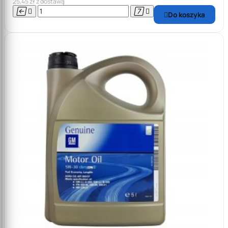
25,45 zł z dostawą




Do koszyka
