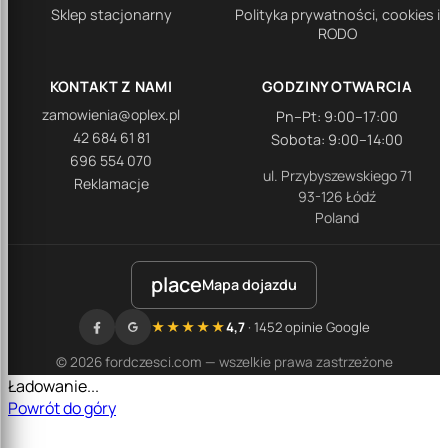
Sklep stacjonarny
Polityka prywatności, cookies i
RODO
KONTAKT Z NAMI
GODZINY OTWARCIA
zamowienia@oplex.pl
Pn–Pt: 9:00–17:00
42 684 61 81
Sobota: 9:00–14:00
696 554 070
ul. Przybyszewskiego 71
Reklamacje
93-126 Łódź
Poland
place
Mapa dojazdu
★★★★★
4,7
· 1452 opinie Google
© 2026 fordczesci.com — wszelkie prawa zastrzeżone
Ładowanie...
Powrót do góry