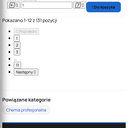




Do koszyka

Pokazano 1-12 z 131 pozycji

Poprzedni
1
2
3
…
11
Następny

Powiązane kategorie
Chemia profesjonalna