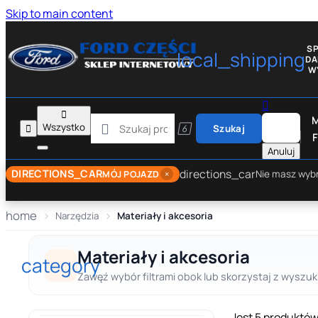
Skip to main content
S
local_shipping
D
W


M

Wszystko


Szukaj
F
Anuluj
directions_car
DIRECTIONS_CAR
×
Nie masz wyb
MÓJ POJAZD
home
Narzędzia
Materiały i akcesoria
Materiały i akcesoria
category
Zawęź wybór filtrami obok lub skorzystaj z wyszuki
Jest 5 produktów