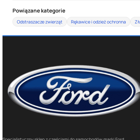
Powiązane kategorie
Odstraszacze zwierząt
Rękawice i odzież ochronna
Zł
Specjalistyczny sklep z częściami do samochodów marki Ford.