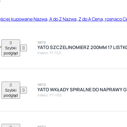
ęściej kupowane
Nazwa, A do Z
Nazwa, Z do A
Cena, rosnąco
C

YATO
YATO SZCZELINOMIERZ 200MM 17 LISTK
Szybki

podgląd
Indeks: YT-7221

YATO
YATO WKŁADY SPIRALNE DO NAPRAWY 
Szybki

podgląd
Indeks: YT-1765
YATO