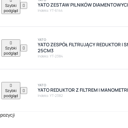

YATO ZESTAW PILNIKÓW DIAMENTOWYC
Szybki

podgląd
Indeks: YT-6144
YATO

YATO ZESPÓŁ FILTRUJĄCY REDUKTOR I 
Szybki

25CM3
podgląd
Indeks: YT-2384

YATO
YATO REDUKTOR Z FILTREM I MANOMETRE
Szybki

podgląd
Indeks: YT-2382
 pozycji