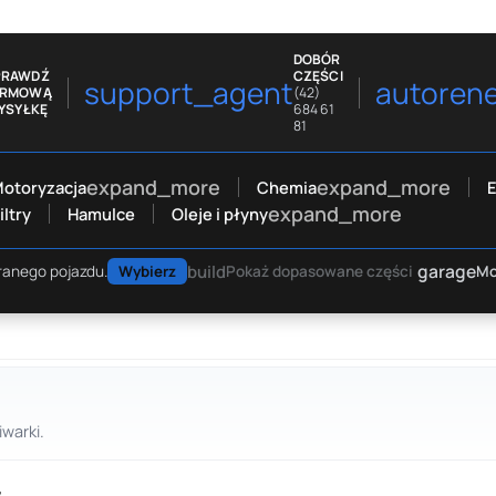
DOBÓR
PRAWDŹ
CZĘŚCI
support_agent
autoren
ARMOWĄ
(42)
YSYŁKĘ
684 61
81
expand_more
expand_more
otoryzacja
Chemia
E
expand_more
iltry
Hamulce
Oleje i płyny
garage
build
Mo
ranego pojazdu.
Wybierz
Pokaż dopasowane części
warki.
.