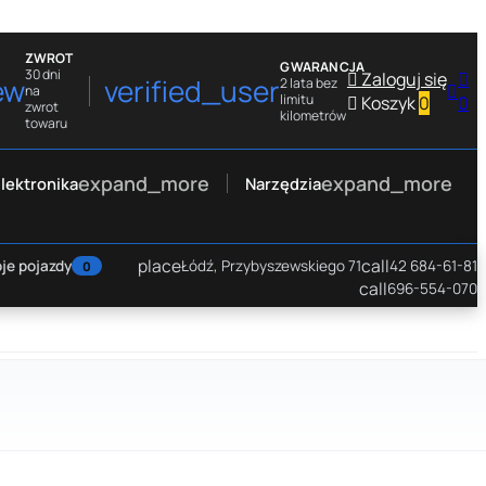
ZWROT
GWARANCJA
30 dni

Zaloguj się

ew
verified_user
2 lata bez

na
limitu

Koszyk
0
0
zwrot
kilometrów
towaru
expand_more
expand_more
lektronika
Narzędzia
place
call
je pojazdy
Łódź, Przybyszewskiego 71
42 684-61-81
0
call
696-554-070