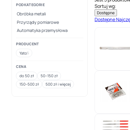
PODKATEGORIE
Sortuj wg:
Dostępne
Obróbka metali
Dostępne
Najcz
Przyrządy pomiarowe
Automatyka przemysłowa
PRODUCENT
Yato
5
CENA
do 50 zł
50–150 zł
150–500 zł
500 zł i więcej