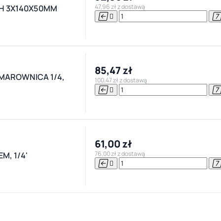
47,96 zł z dostawą
H 3X140X50MM


85,47 zł
SMAROWNICA 1/4,
100,47 zł z dostawą


61,00 zł
76,00 zł z dostawą
M, 1/4'

