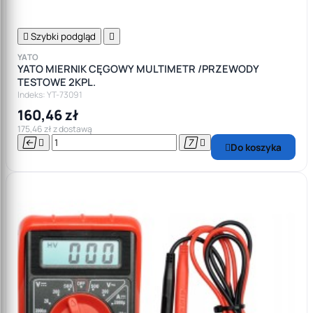

Szybki podgląd

YATO
YATO MIERNIK CĘGOWY MULTIMETR /PRZEWODY
TESTOWE 2KPL.
Indeks: YT-73091
160,46 zł
175,46 zł z dostawą




Do koszyka
