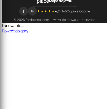
place
Mapa dojazdu
★★★★★
4,7
· 1452 opinie Google
© 2026 fordczesci.com — wszelkie prawa zastrzeżone
Ładowanie...
Powrót do góry