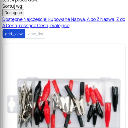
Sortuj wg:
Dostępne
Dostępne
Najczęściej kupowane
Nazwa, A do Z
Nazwa, Z do
A
Cena, rosnąco
Cena, malejąco
grid_view
view_list