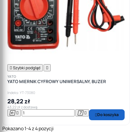

Szybki podgląd

YATO
YATO MIERNIK CYFROWY UNIWERSALNY, BUZER
Indeks: YT-73080
28,22 zł
43,22 zł z dostawą




Do koszyka

Pokazano 1-4 z 4 pozycji