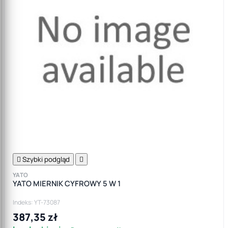

Szybki podgląd

YATO
YATO MIERNIK CYFROWY 5 W 1
Indeks: YT-73087
387,35 zł