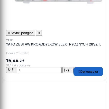

Szybki podgląd

YATO
YATO ZESTAW KROKODYLKÓW ELEKTRYCZNYCH 28SZT.
Indeks: YT-06870
16,44 zł
31,44 zł z dostawą




Do koszyka
