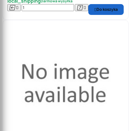
local_shipping
Darmowa wysyłka




Do koszyka
