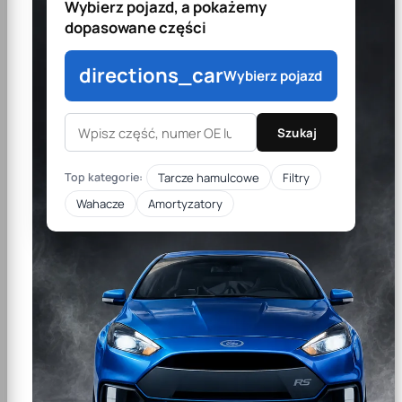
Wybierz pojazd, a pokażemy
dopasowane części
directions_car
Wybierz pojazd
Szukaj
Tarcze hamulcowe
Filtry
Top kategorie:
Wahacze
Amortyzatory
Sprzedajemy wyłącznie
części, które spełniły
oczekiwania nasze i
naszych klientów.