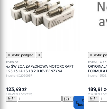

Szybki podgląd


Szybki pod
FORD OE
FORMULA F / 
4x ŚWIECA ZAPŁONOWA MOTORCRAFT
ORYGINALNY
1.25 1.3 1.4 1.6 1.8 2.0 16V BENZYNA
FORMULA F
Indeks: 4X 2050957
Indeks: 155D3A
123,49 zł
189,91 zł
138,49 zł z dostawą
204,91 zł z dos






Do

koszyka