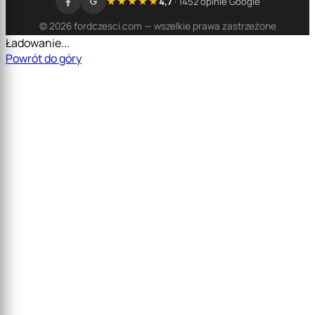
★★★★★
4,7
· 1452 opinie Google
© 2026 fordczesci.com — wszelkie prawa zastrzeżone
Ładowanie...
Powrót do góry