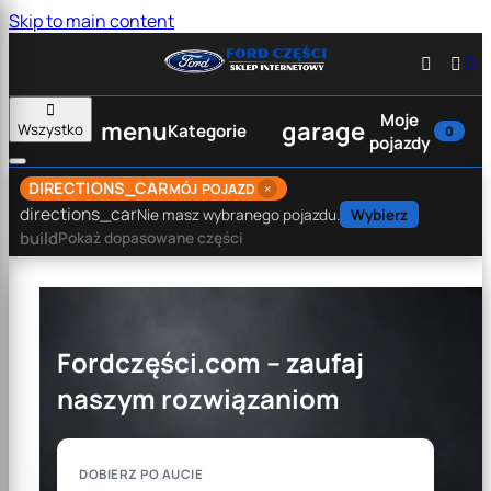
Skip to main content


0

Moje
menu
garage
Wszystko
Kategorie
0
pojazdy
DIRECTIONS_CAR
×
MÓJ POJAZD
directions_car
Nie masz wybranego pojazdu.
Wybierz
build
Pokaż dopasowane części
Fordczęści.com – zaufaj
naszym rozwiązaniom
DOBIERZ PO AUCIE