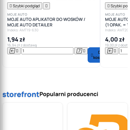

Szybki podgląd


Szybki pod
MOJE AUTO
MOJE AUTO
MOJE AUTO APLIKATOR DO WOSKÓW /
MOJE AUTO 
MOJE AUTO DETAILER
(1 OPAK. = 
Indeks: AMT19-630
Indeks: AMT20
1,94 zł
4,00 zł
16,94 zł z dostawą
19,00 zł z dost






Do

koszyka
storefront
Popularni producenci