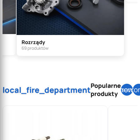
Sprz
Rozrządy
25 pr
69 produktów
Popularne
local_fire_department
chevron_l
chevro
produkty