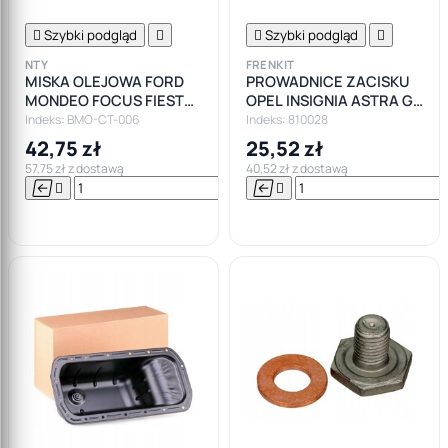

Szybki podgląd


Szybki podgląd

NTY
FRENKIT
MISKA OLEJOWA FORD
PROWADNICE ZACISKU
MONDEO FOCUS FIESTA
OPEL INSIGNIA ASTRA G
1.5 1.6 TDC
H ZAFIRA VW BORA GOLF
Indeks: BMO-CT-006
Indeks: 810028
PASSAT AUDI
42,75 zł
25,52 zł
57,75 zł z dostawą
40,52 zł z dostawą






Do

koszyka