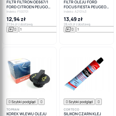
FILTR FILTRON OE667/1
FILTR OLEJU FORD
FORD CITROEN PEUGOT
FOCUS FIESTA PEUGEOT
1.4 1.6D
CITROEN 1,4 1,5 1,6 TDCI
Indeks: F100701
Indeks: A210143
PSA
12,94 zł
13,49 zł
27,94 zł z dostawą
28,49 zł z dostawą






Do

koszyka

Szybki podgląd


Szybki podgląd

TOPRAN
CORTECO
KOREK WLEWU OLEJU
SILIKON CZARN KLEJ