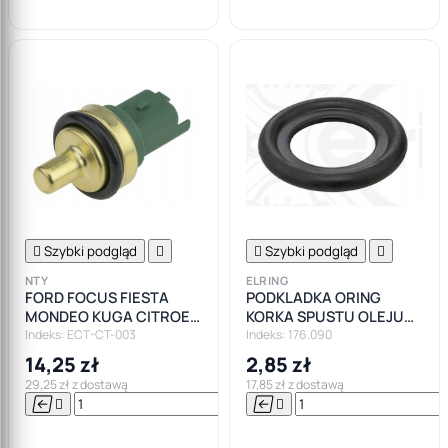

Szybki podgląd


Szybki podgląd

NTY
ELRING
FORD FOCUS FIESTA
PODKLADKA ORING
MONDEO KUGA CITROEN
KORKA SPUSTU OLEJU
C3 C4 C5 CZUJNIK
FORD MAZDA JAGUAR
Indeks: ECT-CT-003
Indeks: 176.090
TEMPERATURY WODY
VOLVO ALFA
14,25 zł
2,85 zł
29,25 zł z dostawą
17,85 zł z dostawą






Do

koszyka