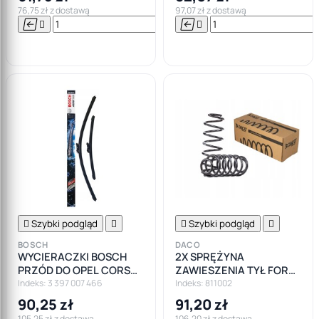
76,75 zł z dostawą
97,07 zł z dostawą






Do

koszyka

Szybki podgląd


Szybki podgląd

BOSCH
DACO
WYCIERACZKI BOSCH
2X SPRĘŻYNA
PRZÓD DO OPEL CORSA
ZAWIESZENIA TYŁ FORD
D E FIESTA VII FIAT
FIESTA VI
Indeks: 3 397 007 466
Indeks: 811002
PUNTO PEUGEOT
90,25 zł
91,20 zł
105,25 zł z dostawą
106,20 zł z dostawą