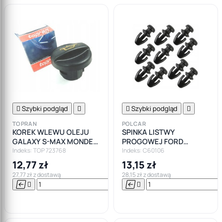

Szybki podgląd


Szybki podgląd

TOPRAN
POLCAR
KOREK WLEWU OLEJU
SPINKA LISTWY
GALAXY S-MAX MONDEO
PROGOWEJ FORD
IV 2.0 TDCI
MONDEO MK1 MK2 MK3
Indeks: TOP 723768
Indeks: C60106
MK4
12,77 zł
13,15 zł
27,77 zł z dostawą
28,15 zł z dostawą






Do

koszyka