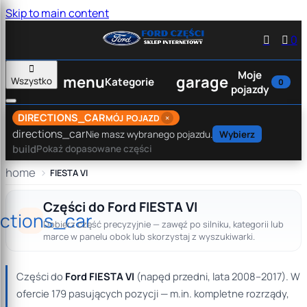
Skip to main content


0

Moje
menu
garage
Wszystko
Kategorie
0
pojazdy
DIRECTIONS_CAR
×
MÓJ POJAZD
directions_car
Nie masz wybranego pojazdu.
Wybierz
build
Pokaż dopasowane części
home
FIESTA VI
Części do Ford FIESTA VI
ections_car
Dobierz część precyzyjnie — zawęź po silniku, kategorii lub
marce w panelu obok lub skorzystaj z wyszukiwarki.
Części do
Ford FIESTA VI
(napęd przedni, lata 2008–2017). W
ofercie 179 pasujących pozycji — m.in. kompletne rozrządy,