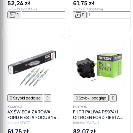
1.6
52,24 zł
61,75 zł
67,24 zł z dostawą
76,75 zł z dostawą






Do

koszyka

Szybki podgląd


Szybki podgląd

KAMOKA
FILTRON
4X ŚWIECA ŻAROWA
FILTR PALIWA PS974/1
FORD FIESTA FOCUS 1.4
CITROEN FORD FIESTA
1.6TDCI
FOCUS II PEUGEOT
Indeks: KP033
Indeks: PS974/1
1.6HDI
61,75 zł
82,07 zł