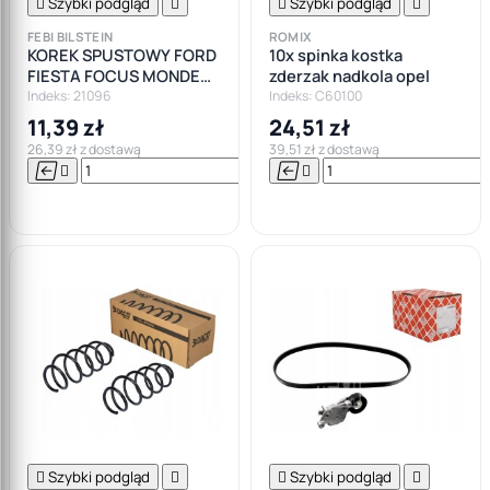

Szybki podgląd


Szybki podgląd

FEBI BILSTEIN
ROMIX
KOREK SPUSTOWY FORD
10x spinka kostka
FIESTA FOCUS MONDEO
zderzak nadkola opel
GALAXY KA
Indeks: 21096
Indeks: C60100
11,39 zł
24,51 zł
26,39 zł z dostawą
39,51 zł z dostawą






Do

koszyka

Szybki podgląd


Szybki podgląd
