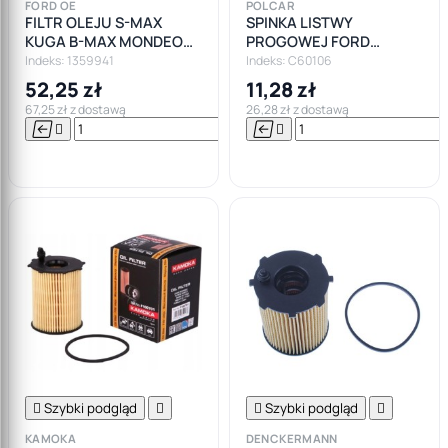
FORD OE
POLCAR
FILTR OLEJU S-MAX
SPINKA LISTWY
KUGA B-MAX MONDEO
PROGOWEJ FORD
FOCUS 1.6 TDCI
MONDEO MK1 MK2 MK3
Indeks: 1359941
Indeks: C60106
MK4
52,25 zł
11,28 zł
67,25 zł z dostawą
26,28 zł z dostawą






Do

koszyka

Szybki podgląd


Szybki podgląd

KAMOKA
DENCKERMANN