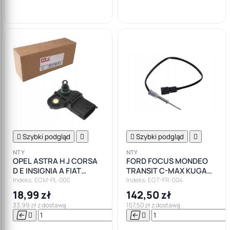

koszyka

Szybki podgląd


Szybki podgląd

NTY
NTY
OPEL ASTRA H J CORSA
FORD FOCUS MONDEO
D E INSIGNIA A FIAT
TRANSIT C-MAX KUGA
PUNTO CZUJNIK MAP
VOLVO V40 CZUJNIK
Indeks: ECM-PL-000
Indeks: EGT-FR-004
SENSOR
TEMPERATURY SPALIN
18,99 zł
142,50 zł
33,99 zł z dostawą
157,50 zł z dostawą






Do

koszyka