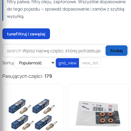
filtry paliwa, filtry oleju, zapłonowe. Wszystkie dopasowane
do tego pojazdu — sprawdź dopasowanie i zamów z szybką
wysyłką.
tune
Filtruj i zawężaj
search
Szukaj
Sortuj:
grid_view
view_list
Pasujących części:
179