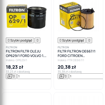

Szybki podgląd


Szybki podgląd

FILTRON
FILTRON
FILTRON FILTR OLEJU
FILTR FILTRON OE667/1
OP629/1 FORD VOLVO 1.4
FORD CITROEN
1.6
PEUGEOT MAZDA VOLVO
Indeks: OP629/1
Indeks: FTR OE667/1
1.4 1.6D HDI
18,23 zł
20,38 zł
33,23 zł z dostawą
35,38 zł z dostawą






Do

koszyka