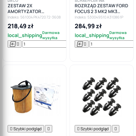
DACO
SCHAEFFLER INA
ZESTAW 2X
ROZRZĄD ZESTAW FORD
AMORTYZATOR
FOCUS 2 3 MK2 MK3
PODUSZKI OSŁONY TYŁ
FIESTA V VI MAZDA
Indeks: 561004 PK4720 72-3608
Indeks: 530049510 A310861P
FORD FIESTA VI - DACO !
VOLVO 1.25 1.4 1.6
218,49 zł
284,99 zł
Darmowa
Darmowa
local_shipping
local_shipping
wysyłka
wysyłka






Do

koszyka

Szybki podgląd


Szybki podgląd
