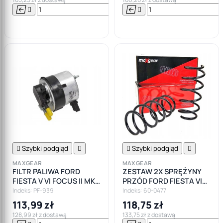






Do

koszyka

Szybki podgląd


Szybki podgląd

MAXGEAR
MAXGEAR
FILTR PALIWA FORD
ZESTAW 2X SPRĘŻYNY
FIESTA V VI FOCUS II MK2
PRZÓD FORD FIESTA VI
1.6 TDCI
MK6 BENZ.
Indeks: PF-939
Indeks: 60-0477
113,99 zł
118,75 zł
128,99 zł z dostawą
133,75 zł z dostawą