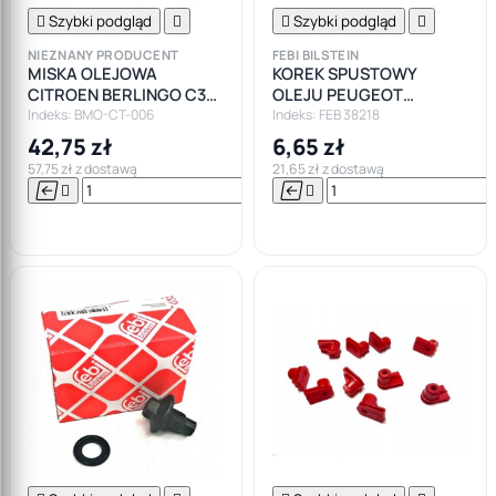

Szybki podgląd


Szybki podgląd

NIEZNANY PRODUCENT
FEBI BILSTEIN
MISKA OLEJOWA
KOREK SPUSTOWY
CITROEN BERLINGO C3
OLEJU PEUGEOT
C4 C5 PEUGEOT 206 307
CITROEN FORD VOLVO
Indeks: BMO-CT-006
Indeks: FEB 38218
FORD FOCUS MONDEO
TD
42,75 zł
6,65 zł
57,75 zł z dostawą
21,65 zł z dostawą






Do

koszyka