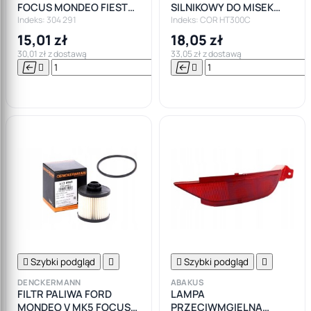
FOCUS MONDEO FIESTA
SILNIKOWY DO MISEK
TRANSIT
CORTECO +300
Indeks: 304 291
Indeks: COR HT300C
15,01 zł
18,05 zł
30,01 zł z dostawą
33,05 zł z dostawą






Do

koszyka

Szybki podgląd


Szybki podgląd

DENCKERMANN
ABAKUS
FILTR PALIWA FORD
LAMPA
MONDEO V MK5 FOCUS
PRZECIWMGIELNA