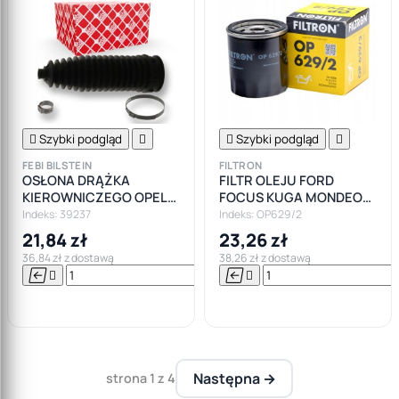

Szybki podgląd


Szybki podgląd

FEBI BILSTEIN
FILTRON
OSŁONA DRĄŻKA
FILTR OLEJU FORD
KIEROWNICZEGO OPEL
FOCUS KUGA MONDEO
CORSA D FORD FIESTA VI
S-MAX TRANSIT
Indeks: 39237
Indeks: OP629/2
VII
BENZYNY FILTRON
21,84 zł
23,26 zł
36,84 zł z dostawą
38,26 zł z dostawą






Do

koszyka
Następna →
strona 1 z 4