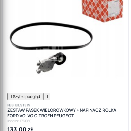

Szybki podgląd

FEBI BILSTEIN
ZESTAW PASEK WIELOROWKOWY + NAPINACZ ROLKA
FORD VOLVO CITROEN PEUGEOT
Indeks: 176080
133,00 zł