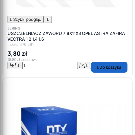

Szybki podgląd

ELRING
USZCZELNIACZ ZAWORU 7.8X11X8 OPEL ASTRA ZAFIRA
VECTRA 1.2 1.4 1.6
Indeks: 476.691
3,80 zł
18,80 zł z dostawą




Do koszyka
