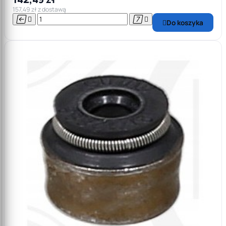
157,49 zł z dostawą




Do koszyka
