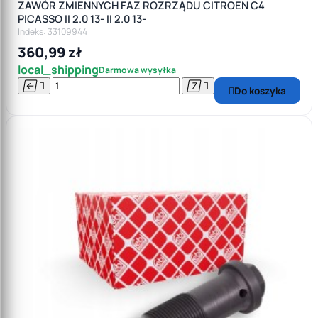
ZAWÓR ZMIENNYCH FAZ ROZRZĄDU CITROEN C4
PICASSO II 2.0 13- II 2.0 13-
Indeks: 33109944
360,99 zł
local_shipping
Darmowa wysyłka




Do koszyka
