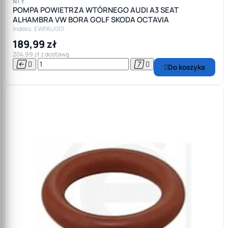
NTY
POMPA POWIETRZA WTÓRNEGO AUDI A3 SEAT
ALHAMBRA VW BORA GOLF SKODA OCTAVIA
Indeks: EWPAU001
189,99 zł
204,99 zł z dostawą




Do koszyka
