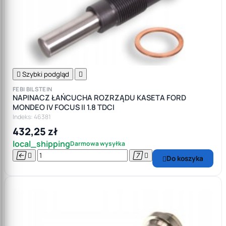

Szybki podgląd

FEBI BILSTEIN
NAPINACZ ŁAŃCUCHA ROZRZĄDU KASETA FORD
MONDEO IV FOCUS II 1.8 TDCI
Indeks: 46381
432,25 zł
local_shipping
Darmowa wysyłka




Do koszyka
