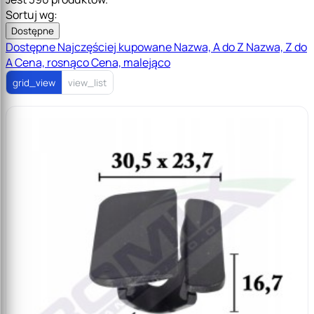
Sortuj wg:
Dostępne
Dostępne
Najczęściej kupowane
Nazwa, A do Z
Nazwa, Z do
A
Cena, rosnąco
Cena, malejąco
grid_view
view_list