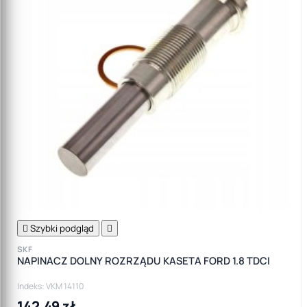

Szybki podgląd

SKF
NAPINACZ DOLNY ROZRZĄDU KASETA FORD 1.8 TDCI
Indeks: VKM 14110
142,49 zł