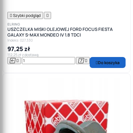

Szybki podgląd

ELRING
USZCZELKA MISKI OLEJOWEJ FORD FOCUS FIESTA
GALAXY S-MAX MONDEO IV 1.8 TDCI
Indeks: 027.330
97,25 zł
112,25 zł z dostawą




Do koszyka
