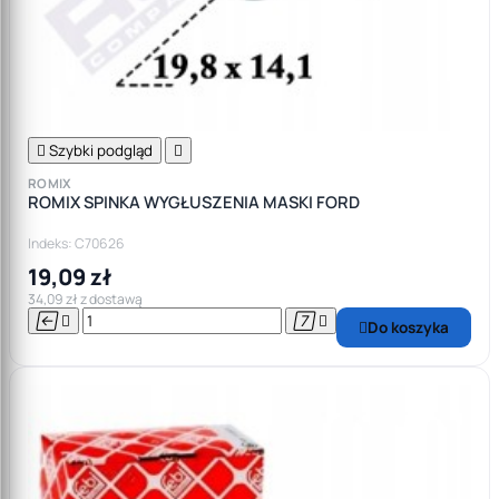

Szybki podgląd

ROMIX
ROMIX SPINKA WYGŁUSZENIA MASKI FORD
Indeks: C70626
19,09 zł
34,09 zł z dostawą




Do koszyka
