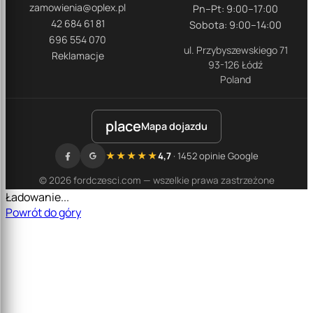
zamowienia@oplex.pl
Pn–Pt: 9:00–17:00
42 684 61 81
Sobota: 9:00–14:00
696 554 070
ul. Przybyszewskiego 71
Reklamacje
93-126 Łódź
Poland
place
Mapa dojazdu
★★★★★
4,7
· 1452 opinie Google
© 2026 fordczesci.com — wszelkie prawa zastrzeżone
Ładowanie...
Powrót do góry