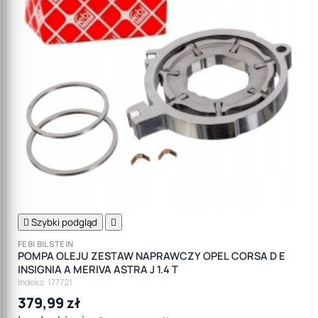

Szybki podgląd

FEBI BILSTEIN
POMPA OLEJU ZESTAW NAPRAWCZY OPEL CORSA D E
INSIGNIA A MERIVA ASTRA J 1.4 T
Indeks: 177721
379,99 zł