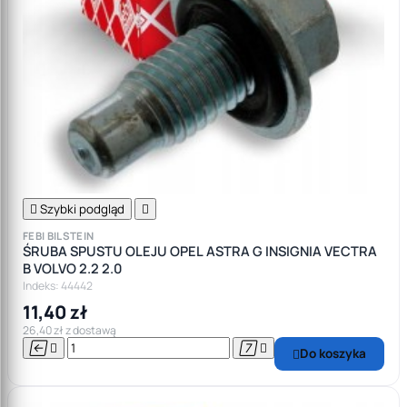

Szybki podgląd

FEBI BILSTEIN
ŚRUBA SPUSTU OLEJU OPEL ASTRA G INSIGNIA VECTRA
B VOLVO 2.2 2.0
Indeks: 44442
11,40 zł
26,40 zł z dostawą




Do koszyka
