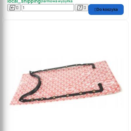
local_shipping
Darmowa wysyłka




Do koszyka
