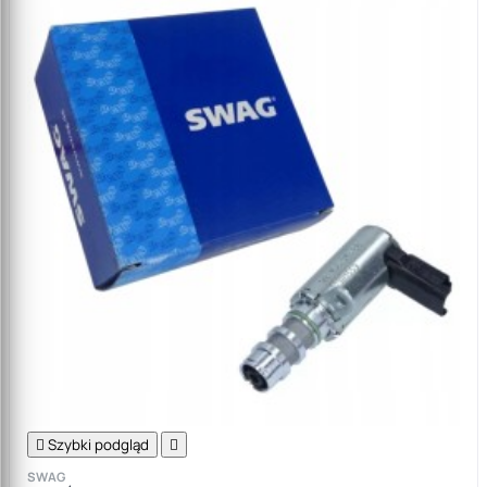

Szybki podgląd

SWAG