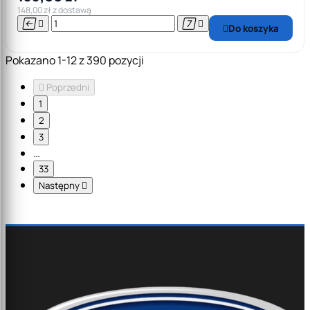
148,00 zł z dostawą




Do koszyka

Pokazano 1-12 z 390 pozycji

Poprzedni
1
2
3
…
33
Następny
