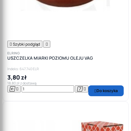

Szybki podgląd

ELRING
USZCZELKA MIARKI POZIOMU OLEJU VAG
Indeks: 647.740 ELR
3,80 zł
18,80 zł z dostawą




Do koszyka
