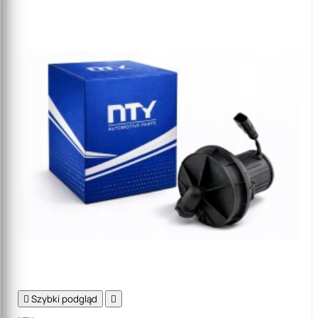

Szybki podgląd
