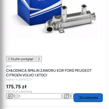

Szybki podgląd

NTY
CHŁODNICA SPALIN ZAWORU EGR FORD PEUGEOT
CITROEN VOLVO 1.6TDCI
Indeks: EGRFR017A
175,75 zł
190,75 zł z dostawą




Do koszyka
