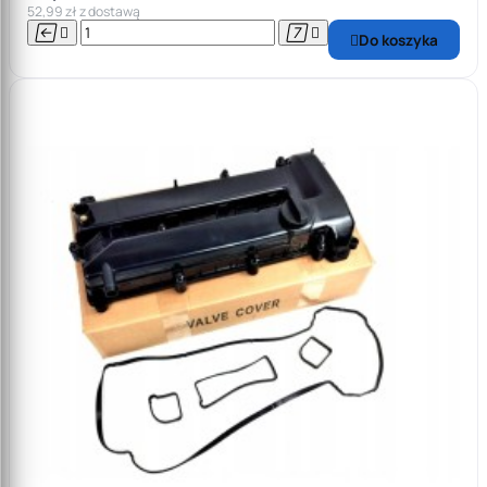
52,99 zł z dostawą




Do koszyka
