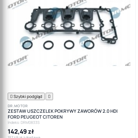

Szybki podgląd

DR.MOTOR
ZESTAW USZCZELEK POKRYWY ZAWORÓW 2.0 HDI
FORD PEUGEOT CITOREN
Indeks: DRM0833S
142,49 zł
157,49 zł z dostawą