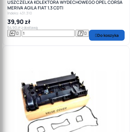
USZCZELKA KOLEKTORA WYDECHOWEGO OPEL CORSA
MERIVA AGILA FIAT 1.3 CDTI
Indeks: 431.310
39,90 zł
54,90 zł z dostawą




Do koszyka
