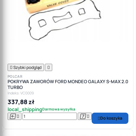

Szybki podgląd

POLCAR
POKRYWA ZAWORÓW FORD MONDEO GALAXY S-MAX 2.0
TURBO
Indeks: VC0009
337,88 zł
local_shipping
Darmowa wysyłka




Do koszyka
