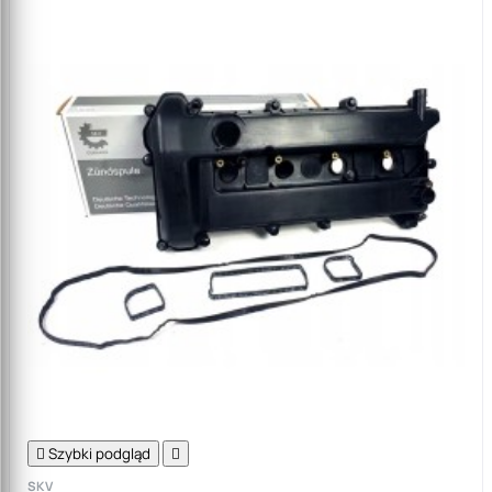

Szybki podgląd

SKV