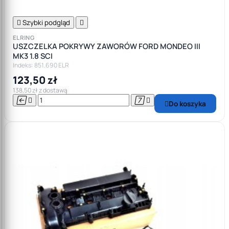

Szybki podgląd

ELRING
USZCZELKA POKRYWY ZAWORÓW FORD MONDEO III
MK3 1.8 SCI
Indeks: 851.690 ELR
123,50 zł
138,50 zł z dostawą




Do koszyka
