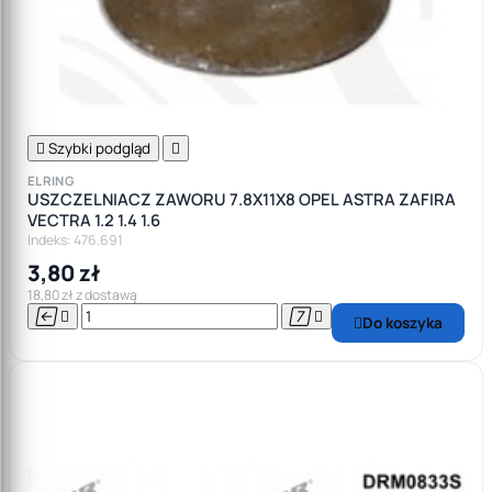

Szybki podgląd

ELRING
USZCZELNIACZ ZAWORU 7.8X11X8 OPEL ASTRA ZAFIRA
VECTRA 1.2 1.4 1.6
Indeks: 476.691
3,80 zł
18,80 zł z dostawą




Do koszyka
