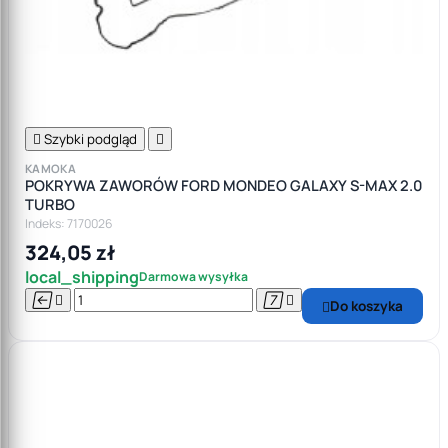

Szybki podgląd

KAMOKA
POKRYWA ZAWORÓW FORD MONDEO GALAXY S-MAX 2.0
TURBO
Indeks: 7170026
324,05 zł
local_shipping
Darmowa wysyłka




Do koszyka
