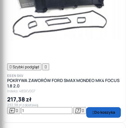

Szybki podgląd

ESEN SKV
POKRYWA ZAWORÓW FORD SMAX MONDEO MK4 FOCUS
1.8 2.0
Indeks: 48SKV007
217,38 zł
232,38 zł z dostawą




Do koszyka
