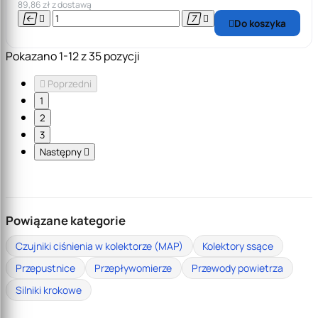
89,86 zł z dostawą




Do koszyka

Pokazano 1-12 z 35 pozycji

Poprzedni
1
2
3
Następny

Powiązane kategorie
Czujniki ciśnienia w kolektorze (MAP)
Kolektory ssące
Przepustnice
Przepływomierze
Przewody powietrza
Silniki krokowe