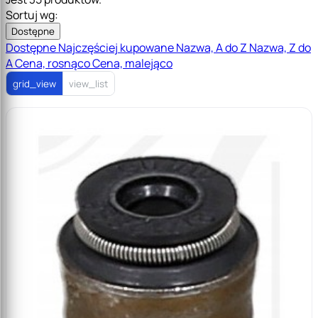
Sortuj wg:
Dostępne
Dostępne
Najczęściej kupowane
Nazwa, A do Z
Nazwa, Z do
A
Cena, rosnąco
Cena, malejąco
grid_view
view_list