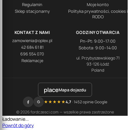
Regulamin
Moje konto
Sklep stacjonarny
Polityka prywatności, cookies i
RODO
KONTAKT Z NAMI
GODZINY OTWARCIA
zamowienia@oplex.pl
Pn–Pt: 9:00–17:00
42 684 61 81
Sobota: 9:00–14:00
696 554 070
ul. Przybyszewskiego 71
Reklamacje
93-126 Łódź
Poland
place
Mapa dojazdu
★★★★★
4,7
· 1452 opinie Google
© 2026 fordczesci.com — wszelkie prawa zastrzeżone
Ładowanie...
Powrót do góry