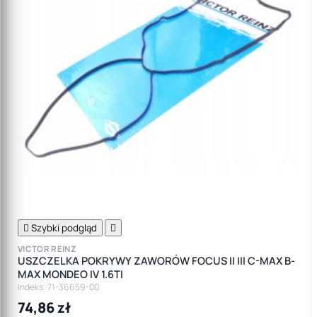

Szybki podgląd

VICTOR REINZ
USZCZELKA POKRYWY ZAWORÓW FOCUS II III C-MAX B-
MAX MONDEO IV 1.6TI
Indeks: 71-36659-00
74,86 zł