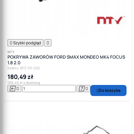

Szybki podgląd

NTY
POKRYWA ZAWORÓW FORD SMAX MONDEO MK4 FOCUS
1.8 2.0
Indeks: BPZ-FR-006
180,49 zł
195,49 zł z dostawą




Do koszyka
