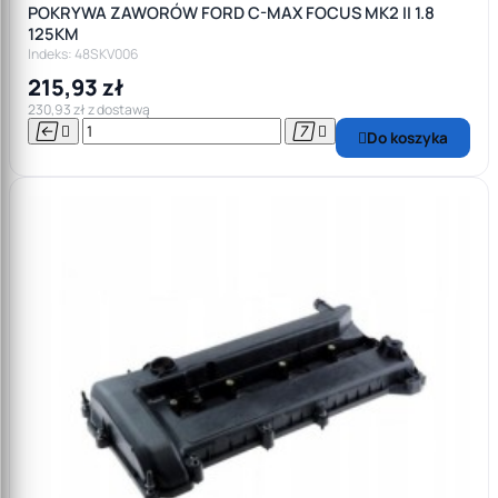
POKRYWA ZAWORÓW FORD C-MAX FOCUS MK2 II 1.8
125KM
Indeks: 48SKV006
215,93 zł
230,93 zł z dostawą




Do koszyka
