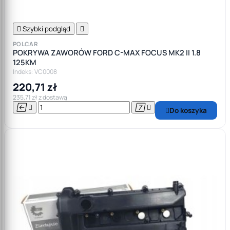

Szybki podgląd

POLCAR
POKRYWA ZAWORÓW FORD C-MAX FOCUS MK2 II 1.8
125KM
Indeks: VC0008
220,71 zł
235,71 zł z dostawą




Do koszyka
