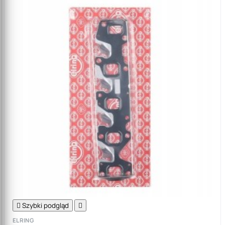

Szybki podgląd

ELRING