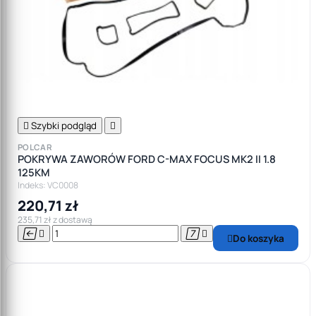

Szybki podgląd

POLCAR
POKRYWA ZAWORÓW FORD C-MAX FOCUS MK2 II 1.8
125KM
Indeks: VC0008
220,71 zł
235,71 zł z dostawą




Do koszyka
