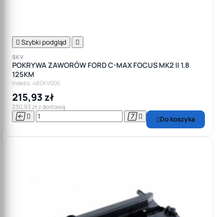

Szybki podgląd

SKV
POKRYWA ZAWORÓW FORD C-MAX FOCUS MK2 II 1.8
125KM
Indeks: 48SKV006
215,93 zł
230,93 zł z dostawą




Do koszyka
