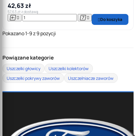
42,63 zł
57,63 zł z dostawą




Do koszyka

Pokazano 1-9 z 9 pozycji
Powiązane kategorie
Uszczelki głowicy
Uszczelki kolektorów
Uszczelki pokrywy zaworów
Uszczelniacze zaworów