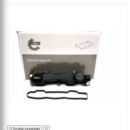

Szybki podgląd
