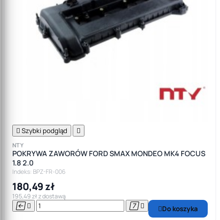

Szybki podgląd

NTY
POKRYWA ZAWORÓW FORD SMAX MONDEO MK4 FOCUS
1.8 2.0
Indeks: BPZ-FR-006
180,49 zł
195,49 zł z dostawą




Do koszyka
