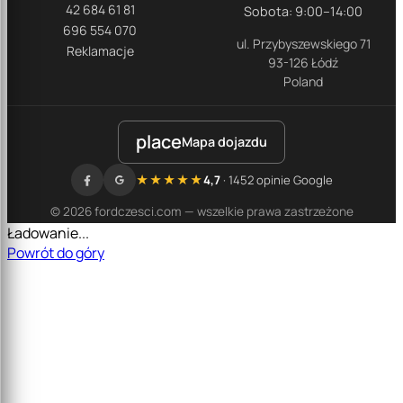
42 684 61 81
Sobota: 9:00–14:00
696 554 070
ul. Przybyszewskiego 71
Reklamacje
93-126 Łódź
Poland
place
Mapa dojazdu
★★★★★
4,7
· 1452 opinie Google
© 2026 fordczesci.com — wszelkie prawa zastrzeżone
Ładowanie...
Powrót do góry