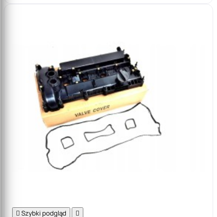

Szybki podgląd
