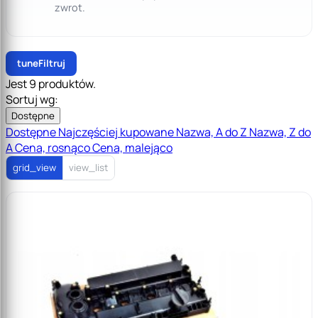
zwrot.
tune
Filtruj
Jest 9 produktów.
Sortuj wg:
Dostępne
Dostępne
Najczęściej kupowane
Nazwa, A do Z
Nazwa, Z do
A
Cena, rosnąco
Cena, malejąco
grid_view
view_list