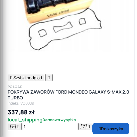

Szybki podgląd

POLCAR
POKRYWA ZAWORÓW FORD MONDEO GALAXY S-MAX 2.0
TURBO
Indeks: VC0009
337,88 zł
local_shipping
Darmowa wysyłka




Do koszyka
