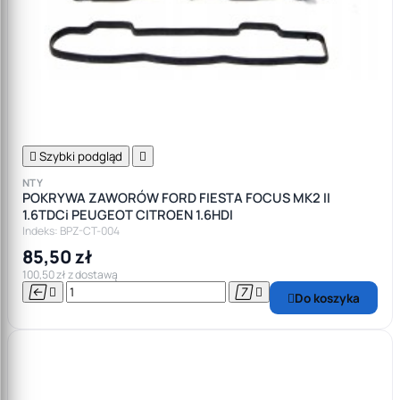

Szybki podgląd

NTY
POKRYWA ZAWORÓW FORD FIESTA FOCUS MK2 II
1.6TDCi PEUGEOT CITROEN 1.6HDI
Indeks: BPZ-CT-004
85,50 zł
100,50 zł z dostawą




Do koszyka
