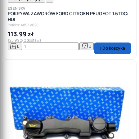
ESEN SKV
POKRYWA ZAWORÓW FORD CITROEN PEUGEOT 1.6TDCi
HDI
Indeks: 48SKV028
113,99 zł
128,99 zł z dostawą




Do koszyka
