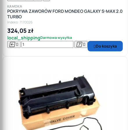
KAMOKA
POKRYWA ZAWORÓW FORD MONDEO GALAXY S-MAX 2.0
TURBO
Indeks: 7170026
324,05 zł
local_shipping
Darmowa wysyłka




Do koszyka
