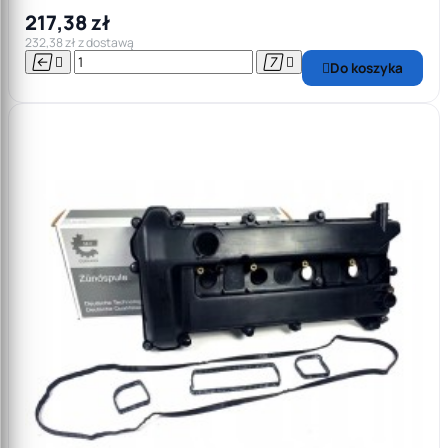
217,38 zł
232,38 zł z dostawą




Do koszyka
