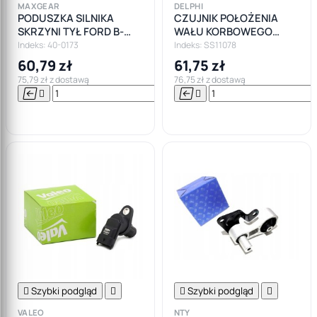
MAXGEAR
DELPHI
PODUSZKA SILNIKA
CZUJNIK POŁOŻENIA
SKRZYNI TYŁ FORD B-
WAŁU KORBOWEGO
MAX FIESTA MK6 MK7
FORD FOCUS FIESTA
Indeks: 40-0173
Indeks: SS11078
MONDEO MAZDA VOLVO
60,79 zł
61,75 zł
75,79 zł z dostawą
76,75 zł z dostawą






Do

koszyka

Szybki podgląd


Szybki podgląd

VALEO
NTY