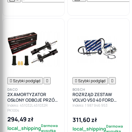
Do

koszyka

Szybki podgląd


Szybki podgląd

DACO
BOSCH
2X AMORTYZATOR
ROZRZĄD ZESTAW
OSŁONY ODBOJE PRZÓD
VOLVO V50 40 FORD
FORD FIESTA VI MK6 08-
MONDEO FIASTA FOCUS
Indeks: 451032L 451032R
Indeks: 1 987 946 953
PK1004
MK2 IV MK4 1.6
294,49 zł
311,60 zł
Darmowa
Darmowa
local_shipping
local_shipping
wysyłka
wysyłka