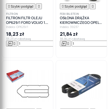

Szybki podgląd


Szybki podgląd

FILTRON
FEBI BILSTEIN
FILTRON FILTR OLEJU
OSŁONA DRĄŻKA
OP629/1 FORD VOLVO 1.4
KIEROWNICZEGO OPEL
1.6
CORSA D FORD FIESTA VI
Indeks: OP629/1
Indeks: 39237
VII
18,23 zł
21,84 zł
33,23 zł z dostawą
36,84 zł z dostawą






Do

koszyka