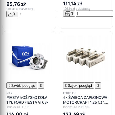
111,14 zł
95,76 zł
126,14 zł z dostawą
110,76 zł z dostawą






Do

koszyka

Szybki podgląd


Szybki podgląd

NTY
FORD OE
PIASTA ŁOŻYSKO KOŁA
4x ŚWIECA ZAPŁONOWA
TYŁ FORD FIESTA VI 08-
MOTORCRAFT 1.25 1.3 1.4
1.6 1.8 2.0 16V BENZYNA
Indeks: KLTFR051
Indeks: 4X 2050957
114,00 zł
123,49 zł