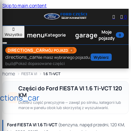
Skip to main content


0

Moje
menu
garage
Wszystko
Kategorie
0
pojazdy
DIRECTIONS_CAR
×
MÓJ POJAZD
directions_car
Nie masz wybranego pojazdu.
Wybierz
build
Pokaż dopasowane części
home
FIESTA VI
1.6 Ti-VCT
Części do Ford FIESTA VI 1.6 Ti-VCT 120
KM
ections_car
Dobierz część precyzyjnie — zawęź po silniku, kategorii lub
marce w panelu obok lub skorzystaj z wyszukiwarki.
Ford FIESTA VI 1.6 Ti-VCT
(benzyna, napęd przedni, 120 KM,