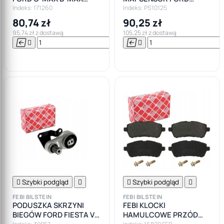
FIESTA FEBI
FOCUS FIESTA FUSION
Indeks: 171260
Indeks: PS10125
1.4 1.6 VOLVO MAZDA
80,74 zł
90,25 zł
95,74 zł z dostawą
105,25 zł z dostawą






Do

koszyka

Szybki podgląd


Szybki podgląd

FEBI BILSTEIN
FEBI BILSTEIN
PODUSZKA SKRZYNI
FEBI KLOCKI
BIEGÓW FORD FIESTA V
HAMULCOWE PRZÓD