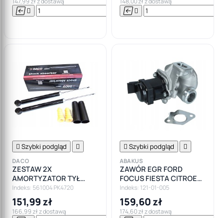
147,99 zł z dostawą
148,00 zł z dostawą






Do

koszyka

Szybki podgląd


Szybki podgląd

DACO
ABAKUS
ZESTAW 2X
ZAWÓR EGR FORD
AMORTYZATOR TYŁ
FOCUS FIESTA CITROEN
FORD FIESTA VI - DACO !
PEUGEOT 1.6HDI
Indeks: 561004 PK4720
Indeks: 121-01-005
151,99 zł
159,60 zł
166,99 zł z dostawą
174,60 zł z dostawą