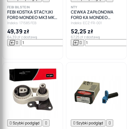
FEBI BILSTEIN
NTY
FEBI KOSTKA STACYJKI
CEWKA ZAPŁONOWA
FORD MONDEO MK3 MK4
FORD KA MONDEO
FOCUS CMSX TRANSIT
FOCUS FIESTA 1.3 1.6 1.8
Indeks: 171585 FEB
Indeks: ECZ-FR-001
2.0
49,39 zł
52,25 zł
64,39 zł z dostawą
67,25 zł z dostawą






Do

koszyka

Szybki podgląd


Szybki podgląd
