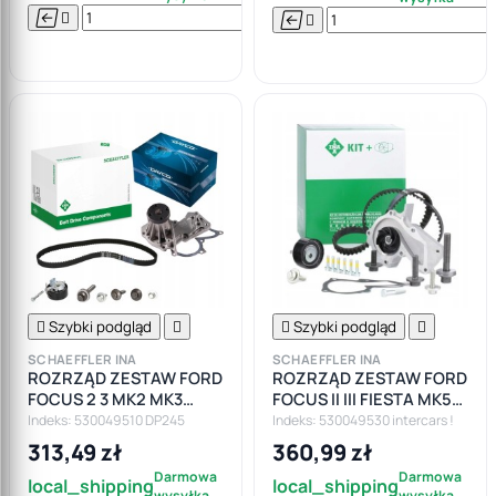






Do

koszyka

Szybki podgląd


Szybki podgląd

SCHAEFFLER INA
SCHAEFFLER INA
ROZRZĄD ZESTAW FORD
ROZRZĄD ZESTAW FORD
FOCUS 2 3 MK2 MK3
FOCUS II III FIESTA MK5
FIESTA V VI MAZDA
MK6 MONDEO MK4 1.25
Indeks: 530049510 DP245
Indeks: 530049530 intercars !
VOLVO 1.25 1.4 1.6
1.4 1.6
313,49 zł
360,99 zł
Darmowa
Darmowa
local_shipping
local_shipping
wysyłka
wysyłka