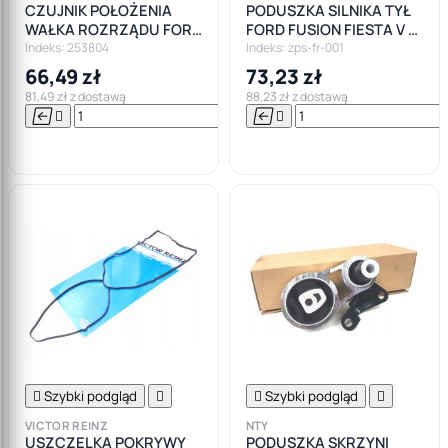
CZUJNIK POŁOŻENIA
PODUSZKA SILNIKA TYŁ
WAŁKA ROZRZĄDU FORD
FORD FUSION FIESTA V VI
PEUGEOT CITROEN FIAT
Łódź
Indeks: 253804
Indeks: zps-fr-001
OPEL
66,49 zł
73,23 zł
81,49 zł z dostawą
88,23 zł z dostawą






Do

koszyka

Szybki podgląd


Szybki podgląd

VICTOR REINZ
NTY
USZCZELKA POKRYWY
PODUSZKA SKRZYNI