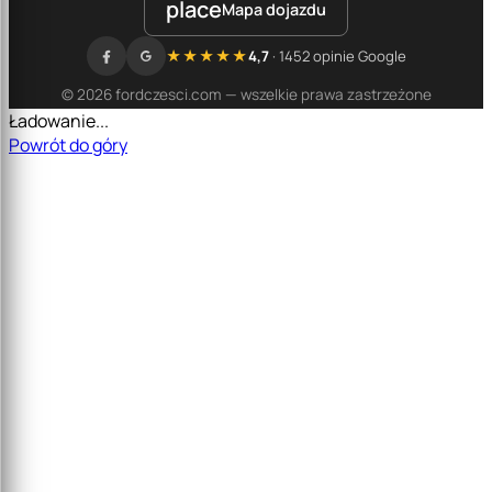
place
Mapa dojazdu
★★★★★
4,7
· 1452 opinie Google
© 2026 fordczesci.com — wszelkie prawa zastrzeżone
Ładowanie...
Powrót do góry