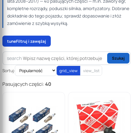
lata 2008–2017) — 40 pasujących części — m.in. zawory egr,
kompletne rozrządy, poduszki silnika, amortyzatory. Dobrane
dokładnie do tego pojazdu; sprawdź dopasowanie i złóż
zamówienie z szybką wysyłką.
tune
Filtruj i zawężaj
search
Szukaj
Sortuj:
grid_view
view_list
Pasujących części:
40