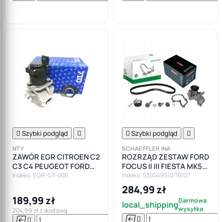

koszyka

Szybki podgląd


Szybki podgląd

NTY
SCHAEFFLER INA
ZAWÓR EGR CITROEN C2
ROZRZĄD ZESTAW FORD
C3 C4 PEUGEOT FORD
FOCUS II III FIESTA MK5
FIESTA FUSION FOCUS
MK6 FUSION MAZDA 1.25
Indeks: EGR-CT-000
Indeks: 530049510 T0127
1.6HDI 1.6TDCI
1.4 1.6
284,99 zł
189,99 zł
Darmowa
local_shipping
wysyłka
204,99 zł z dostawą





