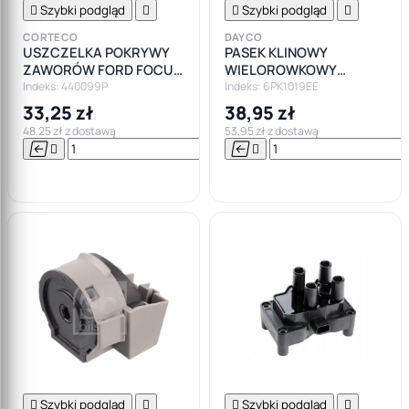

Szybki podgląd


Szybki podgląd

CORTECO
DAYCO
USZCZELKA POKRYWY
PASEK KLINOWY
ZAWORÓW FORD FOCUS
WIELOROWKOWY
FIESTA MONDEO 1.4 1.6 TI
ELASTYCZNY 6PK1019EE
Indeks: 440099P
Indeks: 6PK1019EE
33,25 zł
38,95 zł
48,25 zł z dostawą
53,95 zł z dostawą






Do

koszyka

Szybki podgląd


Szybki podgląd
