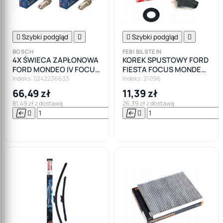

Szybki podgląd


Szybki podgląd

BOSCH
FEBI BILSTEIN
4X ŚWIECA ZAPŁONOWA
KOREK SPUSTOWY FORD
FORD MONDEO IV FOCUS
FIESTA FOCUS MONDEO
II III FIESTA 1.4 1.6
GALAXY KA
Indeks: 0242236633
Indeks: 21096
66,49 zł
11,39 zł
81,49 zł z dostawą
26,39 zł z dostawą






Do

koszyka