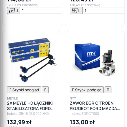
129,00 zł z dostawą
138,49 zł z dostawą






Do

koszyka

Szybki podgląd


Szybki podgląd

MEYLE
NTY
2X MEYLE HD ŁĄCZNIKI
ZAWÓR EGR CITROEN
STABILIZATORA FORD
PEUGEOT FORD MAZDA
FIESTA MK7 MAZDA 2
MINI VOLVO 1.6 HDI
Indeks: 35-16 060 0021/HD
Indeks: EGRCT000
RENAULT NISSAN
132,99 zł
133,00 zł