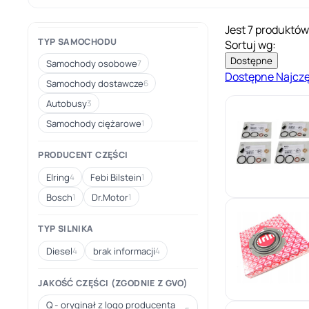
Jest 7 produktów
TYP SAMOCHODU
Sortuj wg:
Dostępne
Samochody osobowe
7
Dostępne
Najcz
Samochody dostawcze
6
Autobusy
3
Samochody ciężarowe
1
PRODUCENT CZĘŚCI
Elring
Febi Bilstein
4
1
Bosch
Dr.Motor
1
1
TYP SILNIKA
Diesel
brak informacji
4
4
JAKOŚĆ CZĘŚCI (ZGODNIE Z GVO)
Q - oryginał z logo producenta