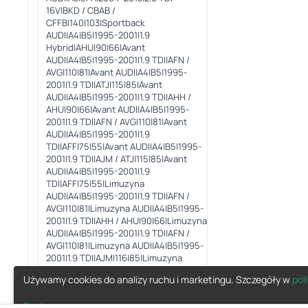
Używamy cookies do analizy ruchu i marketingu. Szczegóły w
pol
Dostosuj