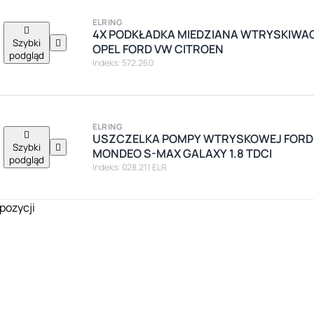
ELRING

4X PODKŁADKA MIEDZIANA WTRYSKIWA
Szybki

OPEL FORD VW CITROEN
podgląd
Indeks: 572.260
ELRING

USZCZELKA POMPY WTRYSKOWEJ FORD 
Szybki

MONDEO S-MAX GALAXY 1.8 TDCI
podgląd
Indeks: 028.211 ELR
pozycji