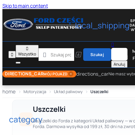
Skip to main content
S
local_shipping
D
W


M

Wszystko


Szukaj
F
Anuluj
directions_car
DIRECTIONS_CAR
×
Nie masz wyb
MÓJ POJAZD
home
Motoryzacja
Układ paliwowy
Uszczelki
Uszczelki
category
Uszczelki do Forda z kategorii Układ paliwowy — w 
Forda. Darmowa wysyłka od 199 zł, 30 dni na zwrot