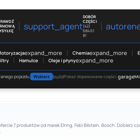
DOBÓR
PRAWDŹ
CZĘŚCI
support_agent
autoren
ARMOWĄ
(42)
YSYŁKĘ
684 61
81
expand_more
expand_more
otoryzacja
Chemia
E
expand_more
iltry
Hamulce
Oleje i płyny
garage
build
Mo
ranego pojazdu.
Wybierz
Pokaż dopasowane części
ofercie 7 produktów od marek Elring, Febi Bilstein, Bosch. Dobierz
.