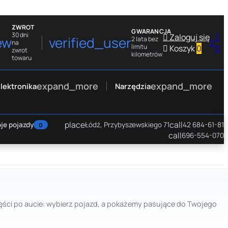
ZWROT
GWARANCJA
30 dni

Zaloguj się

ew
verified_user
2 lata bez

na
limitu

Koszyk
0
0
zwrot
kilometrów
towaru
expand_more
expand_more
lektronika
Narzędzia
place
call
je pojazdy
Łódź, Przybyszewskiego 71
42 684-61-81
0
call
696-554-070
 części po aucie: wybierz pojazd, a pokażemy pasujące do Twojego