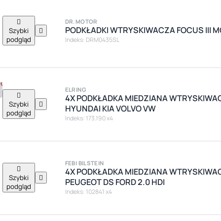

DR.MOTOR
PODKŁADKI WTRYSKIWACZA FOCUS III MO
Szybki

podgląd
Indeks: DRM0435SL
ELRING

4X PODKŁADKA MIEDZIANA WTRYSKIWAC
Szybki

HYUNDAI KIA VOLVO VW
podgląd
Indeks: 173.190 x4
FEBI BILSTEIN

4X PODKŁADKA MIEDZIANA WTRYSKIWA
Szybki

PEUGEOT DS FORD 2.0 HDI
podgląd
Indeks: 102841 x4