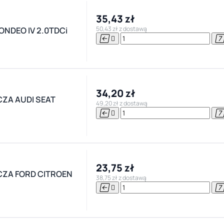
35,43 zł
50,43 zł z dostawą
NDEO IV 2.0TDCi


34,20 zł
ZA AUDI SEAT
49,20 zł z dostawą


23,75 zł
CZA FORD CITROEN
38,75 zł z dostawą

