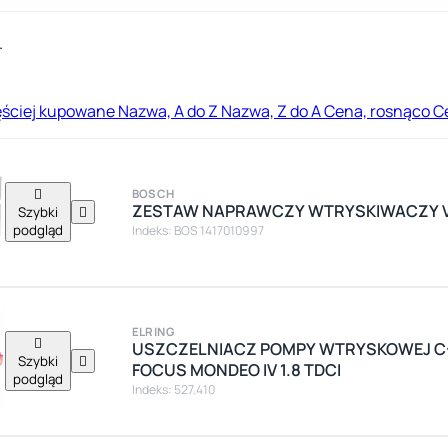
.
ęściej kupowane
Nazwa, A do Z
Nazwa, Z do A
Cena, rosnąco
C

BOSCH
ZESTAW NAPRAWCZY WTRYSKIWACZY VW 
Szybki

podgląd
Indeks: BOS 1417010997
ELRING

USZCZELNIACZ POMPY WTRYSKOWEJ C
Szybki

FOCUS MONDEO IV 1.8 TDCI
podgląd
Indeks: 527.410