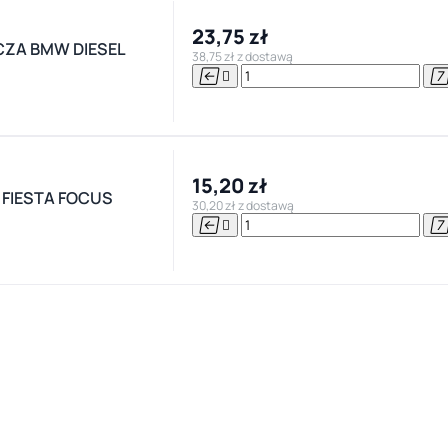
23,75 zł
CZA BMW DIESEL
38,75 zł z dostawą


15,20 zł
FIESTA FOCUS
30,20 zł z dostawą

