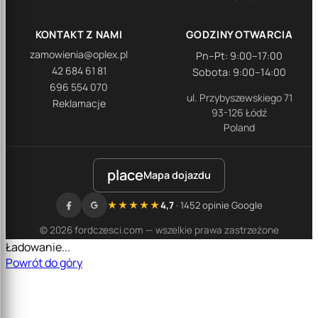
KONTAKT Z NAMI
GODZINY OTWARCIA
zamowienia@oplex.pl
Pn–Pt: 9:00–17:00
42 684 61 81
Sobota: 9:00–14:00
696 554 070
ul. Przybyszewskiego 71
Reklamacje
93-126 Łódź
Poland
place
Mapa dojazdu
★★★★★
4,7
· 1452 opinie Google
© 2026 fordczesci.com — wszelkie prawa zastrzeżone
Ładowanie...
Powrót do góry