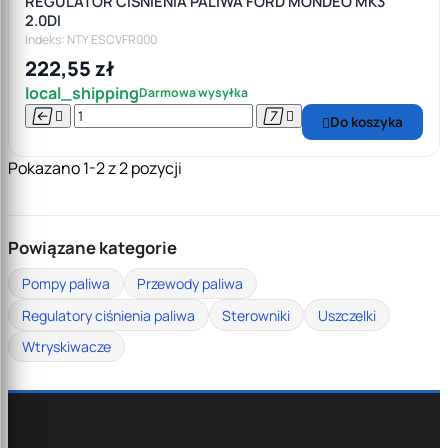
REGULATOR CIŚNIENIA PALIWA FORD MONDEO MK3
2.0DI
Indeks: NTY ESCVFR000
222,55 zł
local_shipping
Darmowa wysyłka




Do koszyka

Pokazano 1-2 z 2 pozycji
Powiązane kategorie
Pompy paliwa
Przewody paliwa
Regulatory ciśnienia paliwa
Sterowniki
Uszczelki
Wtryskiwacze