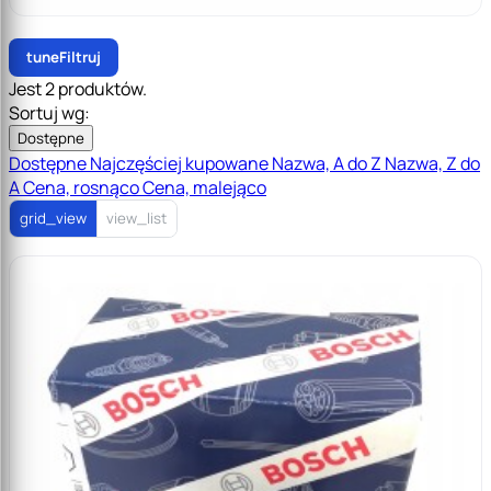
tune
Filtruj
Jest 2 produktów.
Sortuj wg:
Dostępne
Dostępne
Najczęściej kupowane
Nazwa, A do Z
Nazwa, Z do
A
Cena, rosnąco
Cena, malejąco
grid_view
view_list