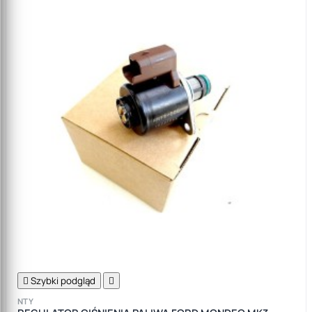

Szybki podgląd

NTY