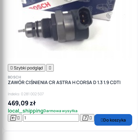

Szybki podgląd

BOSCH
ZAWÓR CIŚNIENIA CR ASTRA H CORSA D 1.3 1.9 CDTI
Indeks: 0 281 002 507
469,09 zł
local_shipping
Darmowa wysyłka




Do koszyka
