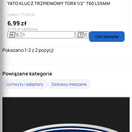
YATO KLUCZ TRZPIENIOWY TORX 1/2" T60 L55MM
Indeks: YT-04318
6,99 zł
21,99 zł z dostawą




Do koszyka

Pokazano 1-2 z 2 pozycji
Powiązane kategorie
Uchwyty i adaptery
Zestawy mieszane