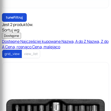
tune
Filtruj
Jest 2 produktów.
Sortuj wg:
Dostępne
Dostępne
Najczęściej kupowane
Nazwa, A do Z
Nazwa, Z do
A
Cena, rosnąco
Cena, malejąco
grid_view
view_list