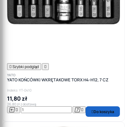

Szybki podgląd

YATO
YATO KOŃCÓWKI WKRĘTAKOWE TORX H4-H12, 7 CZ
Indeks: YT-0410
11,80 zł
26,80 zł z dostawą




Do koszyka
