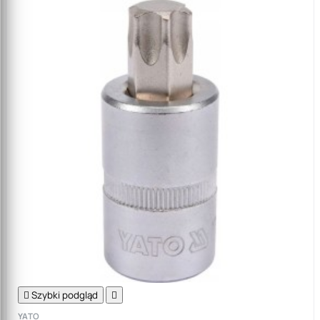

Szybki podgląd

YATO