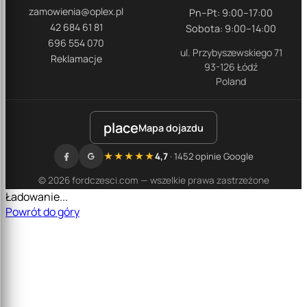
zamowienia@oplex.pl
Pn–Pt: 9:00–17:00
42 684 61 81
Sobota: 9:00–14:00
696 554 070
ul. Przybyszewskiego 71
Reklamacje
93-126 Łódź
Poland
place
Mapa dojazdu
★★★★★
4,7
· 1452 opinie Google
© 2026 fordczesci.com — wszelkie prawa zastrzeżone
Ładowanie...
Powrót do góry