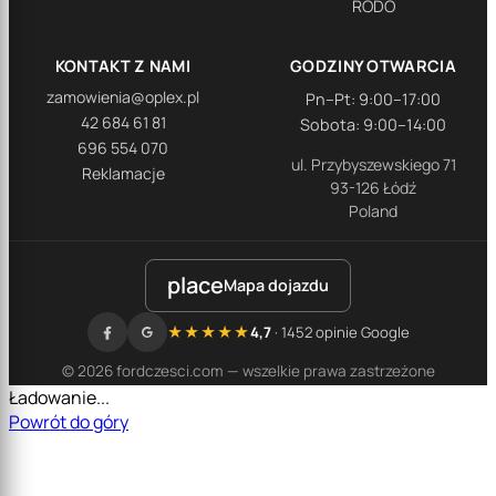
RODO
KONTAKT Z NAMI
GODZINY OTWARCIA
zamowienia@oplex.pl
Pn–Pt: 9:00–17:00
42 684 61 81
Sobota: 9:00–14:00
696 554 070
ul. Przybyszewskiego 71
Reklamacje
93-126 Łódź
Poland
place
Mapa dojazdu
★★★★★
4,7
· 1452 opinie Google
© 2026 fordczesci.com — wszelkie prawa zastrzeżone
Ładowanie...
Powrót do góry