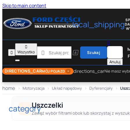
Skip to main content
S
local_shipping
D
W


M

Wszystko


Szukaj
F
Anuluj
directions_car
DIRECTIONS_CAR
×
Nie masz wyb
MÓJ POJAZD
home
Motoryzacja
Układ napędowy
Dyferencjały
Uszcz
Uszczelki
category
Zawęź wybór filtrami obok lub skorzystaj z wyszuki