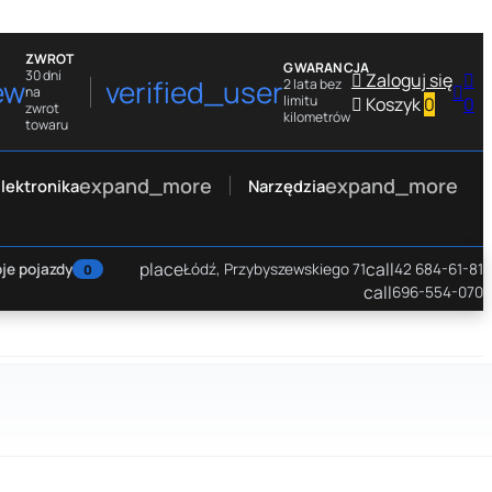
ZWROT
GWARANCJA
30 dni

Zaloguj się

ew
verified_user
2 lata bez

na
limitu

Koszyk
0
0
zwrot
kilometrów
towaru
expand_more
expand_more
lektronika
Narzędzia
place
call
je pojazdy
Łódź, Przybyszewskiego 71
42 684-61-81
0
call
696-554-070