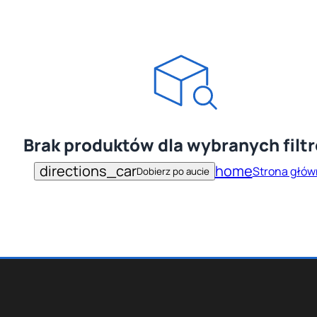
Brak produktów dla wybranych filt
directions_car
home
Strona głów
Dobierz po aucie