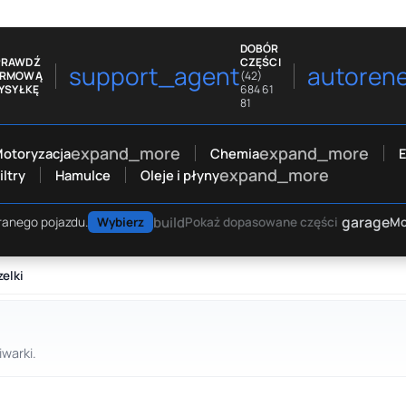
DOBÓR
PRAWDŹ
CZĘŚCI
support_agent
autoren
ARMOWĄ
(42)
YSYŁKĘ
684 61
81
expand_more
expand_more
otoryzacja
Chemia
E
expand_more
iltry
Hamulce
Oleje i płyny
garage
build
Mo
ranego pojazdu.
Wybierz
Pokaż dopasowane części
elki
warki.