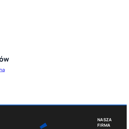
rów
na
NASZA
FIRMA