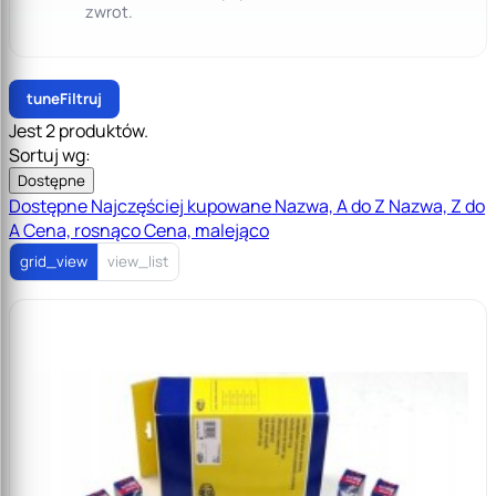
zwrot.
tune
Filtruj
Jest 2 produktów.
Sortuj wg:
Dostępne
Dostępne
Najczęściej kupowane
Nazwa, A do Z
Nazwa, Z do
A
Cena, rosnąco
Cena, malejąco
grid_view
view_list