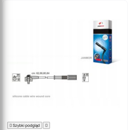

Szybki podgląd
