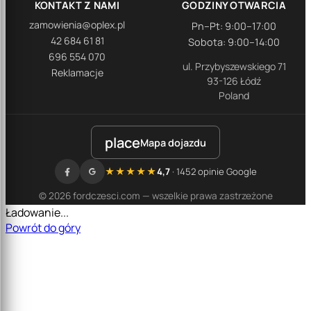
KONTAKT Z NAMI
GODZINY OTWARCIA
zamowienia@oplex.pl
Pn–Pt: 9:00–17:00
42 684 61 81
Sobota: 9:00–14:00
696 554 070
ul. Przybyszewskiego 71
Reklamacje
93-126 Łódź
Poland
place
Mapa dojazdu
★★★★★
4,7
· 1452 opinie Google
© 2026 fordczesci.com — wszelkie prawa zastrzeżone
Ładowanie...
Powrót do góry