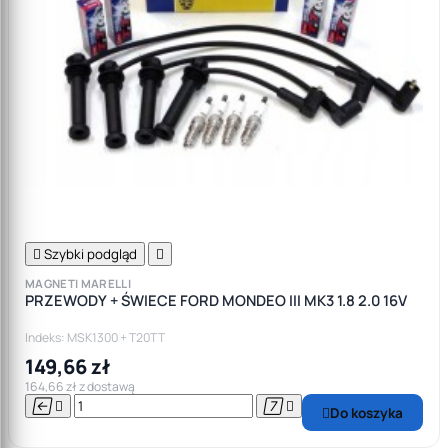

Szybki podgląd

MAGNETI MARELLI
PRZEWODY + ŚWIECE FORD MONDEO III MK3 1.8 2.0 16V
Indeks: MSK1300 + T20TT
149,66 zł
164,66 zł z dostawą




Do koszyka
