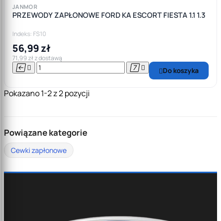
JANMOR
PRZEWODY ZAPŁONOWE FORD KA ESCORT FIESTA 1.1 1.3
Indeks: FS10
56,99 zł
71,99 zł z dostawą




Do koszyka

Pokazano 1-2 z 2 pozycji
Powiązane kategorie
Cewki zapłonowe