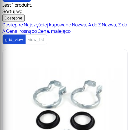
Jest 1 produkt.
Sortuj wg:
Dostępne
Dostępne
Najczęściej kupowane
Nazwa, A do Z
Nazwa, Z do
A
Cena, rosnąco
Cena, malejąco
grid_view
view_list