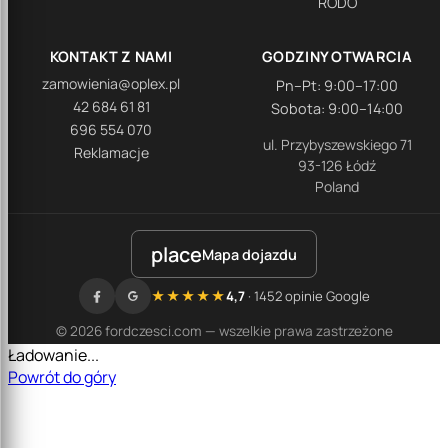
RODO
KONTAKT Z NAMI
GODZINY OTWARCIA
zamowienia@oplex.pl
Pn–Pt: 9:00–17:00
42 684 61 81
Sobota: 9:00–14:00
696 554 070
ul. Przybyszewskiego 71
Reklamacje
93-126 Łódź
Poland
place
Mapa dojazdu
★★★★★
4,7
· 1452 opinie Google
© 2026 fordczesci.com — wszelkie prawa zastrzeżone
Ładowanie...
Powrót do góry