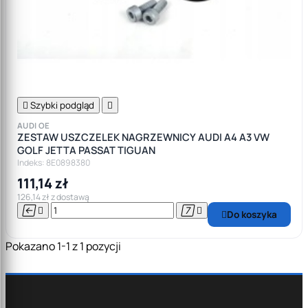

Szybki podgląd

AUDI OE
ZESTAW USZCZELEK NAGRZEWNICY AUDI A4 A3 VW
GOLF JETTA PASSAT TIGUAN
Indeks: 8E0898380
111,14 zł
126,14 zł z dostawą




Do koszyka

Pokazano 1-1 z 1 pozycji