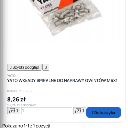

Szybki podgląd

YATO
YATO WKŁADY SPIRALNE DO NAPRAWY GWINTÓW M6X1
Indeks: YT-1765
8,26 zł
23,26 zł z dostawą




Do koszyka

Pokazano 1-1 z 1 pozycji