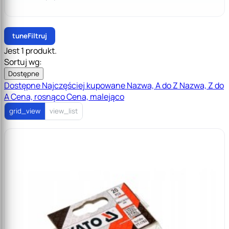
tune
Filtruj
Jest 1 produkt.
Sortuj wg:
Dostępne
Dostępne
Najczęściej kupowane
Nazwa, A do Z
Nazwa, Z do
A
Cena, rosnąco
Cena, malejąco
grid_view
view_list