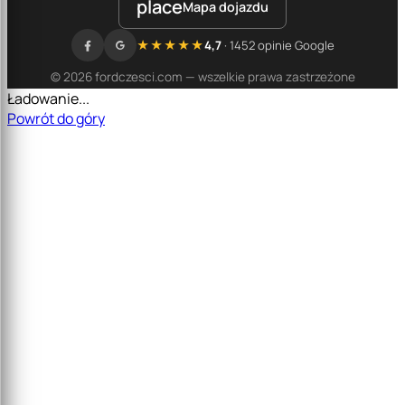
place
Mapa dojazdu
★★★★★
4,7
· 1452 opinie Google
© 2026 fordczesci.com — wszelkie prawa zastrzeżone
Ładowanie...
Powrót do góry