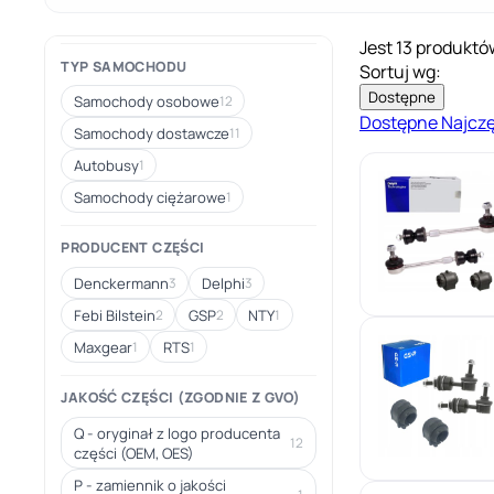
Jest 13 produktó
TYP SAMOCHODU
Sortuj wg:
Dostępne
Samochody osobowe
12
Dostępne
Najcz
Samochody dostawcze
11
Autobusy
1
Samochody ciężarowe
1
PRODUCENT CZĘŚCI
Denckermann
Delphi
3
3
Febi Bilstein
GSP
NTY
2
2
1
Maxgear
RTS
1
1
JAKOŚĆ CZĘŚCI (ZGODNIE Z GVO)
Q - oryginał z logo producenta
12
części (OEM, OES)
P - zamiennik o jakości