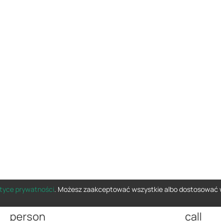
ityce prywatności
. Możesz zaakceptować wszystkie albo dostosować 
person
call