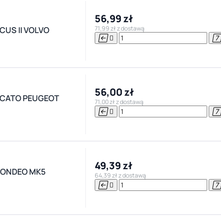
56,99 zł
71,99 zł z dostawą
CUS II VOLVO


56,00 zł
UCATO PEUGEOT
71,00 zł z dostawą


49,39 zł
MONDEO MK5
64,39 zł z dostawą

