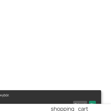
wybór.
Odrzuć
Ok
shopping_cart