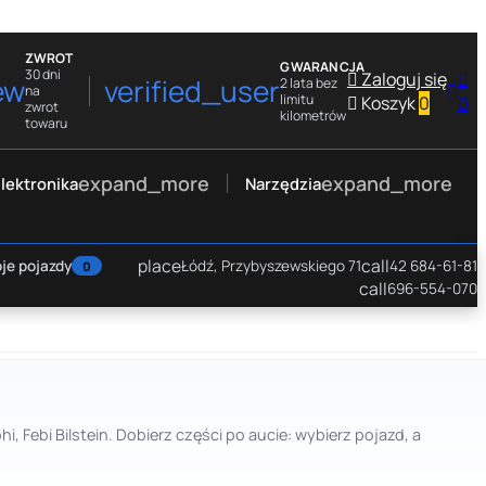
ZWROT
GWARANCJA
30 dni

Zaloguj się

ew
verified_user
2 lata bez

na
limitu

Koszyk
0
0
zwrot
kilometrów
towaru
expand_more
expand_more
lektronika
Narzędzia
place
call
je pojazdy
Łódź, Przybyszewskiego 71
42 684-61-81
0
call
696-554-070
i, Febi Bilstein. Dobierz części po aucie: wybierz pojazd, a