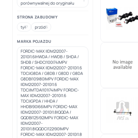
1
porównywalnej do oryginału
STRONA ZABUDOWY
tył
przód
7
6
MARKA POJAZDU
FORD|C-MAX I|DM2|2007-
2010|1.6|HWDA / HWDB / SHDA /
SHDB / SHDC|100|74|MPV
FORD|C-MAX I|DM2|2007-2010|1.6
TDCi|G8DA / G8DB / G8DD / G8DA
G8DB|109|80|MPV FORD|C-MAX
I|DM2|2007-2010|1.6
TDCi|MTDA|101|74|MPV FORD|C-
MAX I|DM2|2007-2010|1.6
TDCi|GPDA / HHDA /
HHDB|90|66|MPV FORD|C-MAX
I|DM2|2007-2010|1.8|QQDA /
QQDB|125|92|MPV FORD|C-MAX
I|DM2|2007-
2010|1.8|QQDC|122|90|MPV
FORD|C-MAX I|DM2|2007-2010|1.8