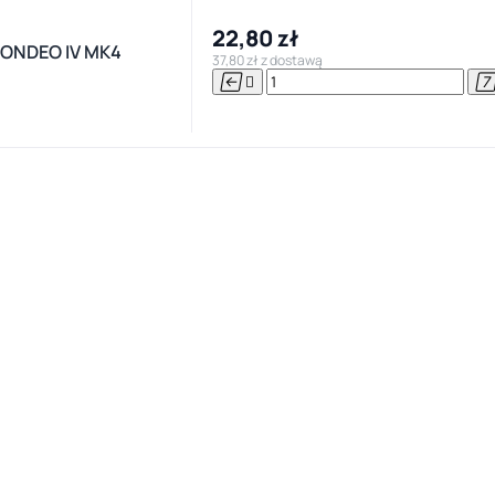
22,80 zł
ONDEO IV MK4
37,80 zł z dostawą

