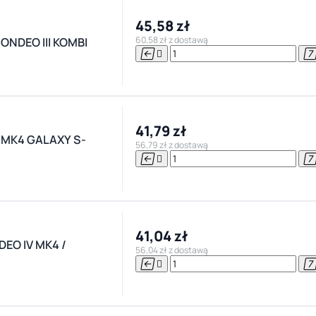
45,58 zł
60,58 zł z dostawą
ONDEO III KOMBI


41,79 zł
 MK4 GALAXY S-
56,79 zł z dostawą


41,04 zł
EO IV MK4 /
56,04 zł z dostawą

