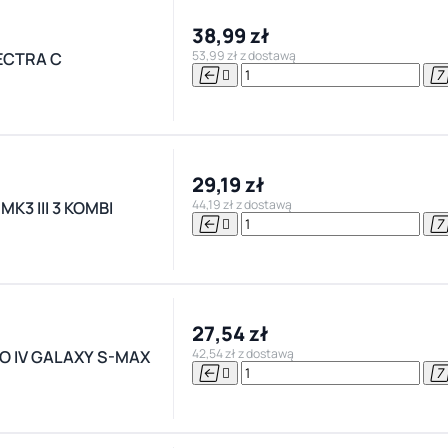
38,99 zł
53,99 zł z dostawą
ECTRA C


29,19 zł
44,19 zł z dostawą
3 III 3 KOMBI


27,54 zł
42,54 zł z dostawą
O IV GALAXY S-MAX

