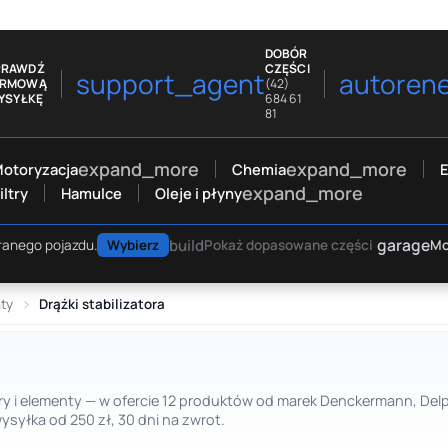
DOBÓR
PRAWDŹ
CZĘŚCI
support_agent
autoren
ARMOWĄ
(42)
YSYŁKĘ
684 61
81
expand_more
expand_more
otoryzacja
Chemia
E
expand_more
iltry
Hamulce
Oleje i płyny
garage
build
Mo
ranego pojazdu.
Wybierz
Pokaż dopasowane części
nty
Drążki stabilizatora
tory i elementy — w ofercie 12 produktów od marek Denckermann, Delph
yłka od 250 zł, 30 dni na zwrot.