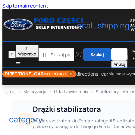
Skip to main content
S
local_shipping
D
W


M

Wszystko


Szukaj
F
Anuluj
directions_car
DIRECTIONS_CAR
×
Nie masz wyb
MÓJ POJAZD
home
Motoryzacja
Układ zawieszenia
Stabilizatory i eleme
Drążki stabilizatora
category
Drążki stabilizatora do Forda z kategorii Stabiliza
pokażemy pasujące do Twojego Forda. Darmowa wys