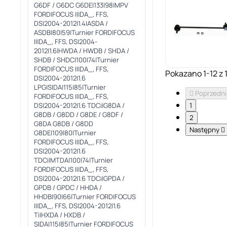
G6DF / G6DC G6DE|133|98|MPV
FORD|FOCUS II|DA_, FFS,
DS|2004-2012|1.4|ASDA /
ASDB|80|59|Turnier FORD|FOCUS
II|DA_, FFS, DS|2004-
2012|1.6|HWDA / HWDB / SHDA /
SHDB / SHDC|100|74|Turnier
FORD|FOCUS II|DA_, FFS,
Pokazano 1-12 z 1
DS|2004-2012|1.6
LPG|SIDA|115|85|Turnier

Poprzedni
FORD|FOCUS II|DA_, FFS,
DS|2004-2012|1.6 TDCi|G8DA /
1
G8DB / G8DD / G8DE / G8DF /
2
G8DA G8DB / G8DD
Następny

G8DE|109|80|Turnier
FORD|FOCUS II|DA_, FFS,
DS|2004-2012|1.6
TDCi|MTDA|100|74|Turnier
FORD|FOCUS II|DA_, FFS,
DS|2004-2012|1.6 TDCi|GPDA /
GPDB / GPDC / HHDA /
HHDB|90|66|Turnier FORD|FOCUS
II|DA_, FFS, DS|2004-2012|1.6
Ti|HXDA / HXDB /
SIDA|115|85|Turnier FORD|FOCUS