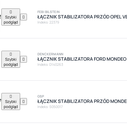

FEBI BILSTEIN
ŁĄCZNIK STABILIZATORA PRZÓD OPEL V
Szybki

podgląd
Indeks: 22379

DENCKERMANN
ŁĄCZNIK STABILIZATORA FORD MONDEO MK
Szybki

podgląd
Indeks: D140263

GSP
ŁĄCZNIK STABILIZATORA PRZÓD MONDE
Szybki

podgląd
Indeks: S050017