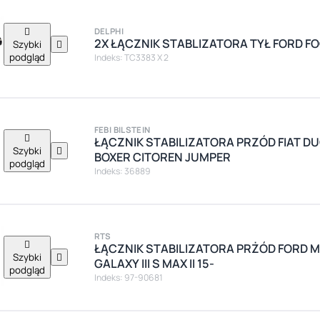

DELPHI
2X ŁĄCZNIK STABLIZATORA TYŁ FORD FO
Szybki

podgląd
Indeks: TC3383 X 2
FEBI BILSTEIN

ŁĄCZNIK STABILIZATORA PRZÓD FIAT D
Szybki

BOXER CITOREN JUMPER
podgląd
Indeks: 36889
RTS

ŁĄCZNIK STABILIZATORA PRŻÓD FORD 
Szybki

GALAXY III S MAX II 15-
podgląd
Indeks: 97-90681