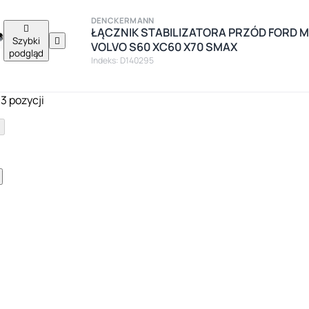
DENCKERMANN

ŁĄCZNIK STABILIZATORA PRZÓD FORD M
Szybki

VOLVO S60 XC60 X70 SMAX
podgląd
Indeks: D140295
3 pozycji