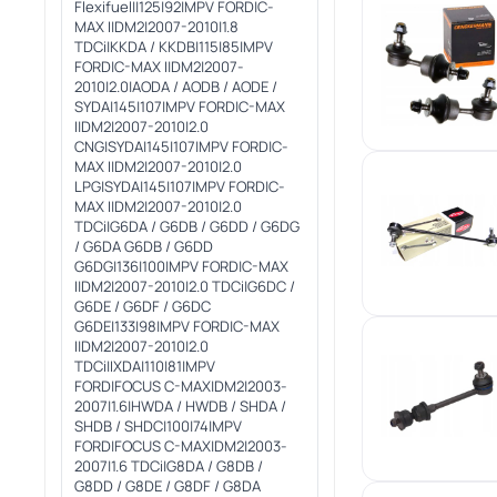
Flexifuel||125|92|MPV FORD|C-
MAX I|DM2|2007-2010|1.8
TDCi|KKDA / KKDB|115|85|MPV
FORD|C-MAX I|DM2|2007-
2010|2.0|AODA / AODB / AODE /
SYDA|145|107|MPV FORD|C-MAX
I|DM2|2007-2010|2.0
CNG|SYDA|145|107|MPV FORD|C-
MAX I|DM2|2007-2010|2.0
LPG|SYDA|145|107|MPV FORD|C-
MAX I|DM2|2007-2010|2.0
TDCi|G6DA / G6DB / G6DD / G6DG
/ G6DA G6DB / G6DD
G6DG|136|100|MPV FORD|C-MAX
I|DM2|2007-2010|2.0 TDCi|G6DC /
G6DE / G6DF / G6DC
G6DE|133|98|MPV FORD|C-MAX
I|DM2|2007-2010|2.0
TDCi|IXDA|110|81|MPV
FORD|FOCUS C-MAX|DM2|2003-
2007|1.6|HWDA / HWDB / SHDA /
SHDB / SHDC|100|74|MPV
FORD|FOCUS C-MAX|DM2|2003-
2007|1.6 TDCi|G8DA / G8DB /
G8DD / G8DE / G8DF / G8DA