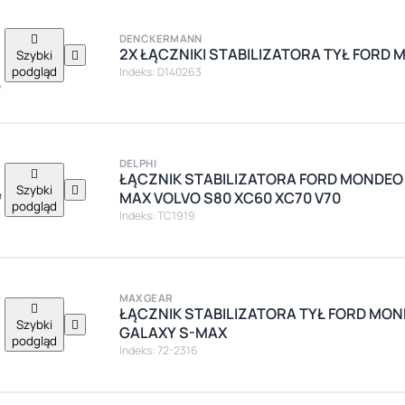

DENCKERMANN
2X ŁĄCZNIKI STABILIZATORA TYŁ FORD M
Szybki

podgląd
Indeks: D140263
DELPHI

ŁĄCZNIK STABILIZATORA FORD MONDEO
Szybki

MAX VOLVO S80 XC60 XC70 V70
podgląd
Indeks: TC1919
MAXGEAR

ŁĄCZNIK STABILIZATORA TYŁ FORD MOND
Szybki

GALAXY S-MAX
podgląd
Indeks: 72-2316