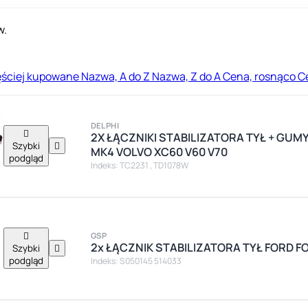
w.
ęściej kupowane
Nazwa, A do Z
Nazwa, Z do A
Cena, rosnąco
C
DELPHI

2X ŁĄCZNIKI STABILIZATORA TYŁ + GUM
Szybki

MK4 VOLVO XC60 V60 V70
podgląd
Indeks: TC2231 , TD1078W

GSP
2x ŁĄCZNIK STABILIZATORA TYŁ FORD F
Szybki

podgląd
Indeks: S050145 514033