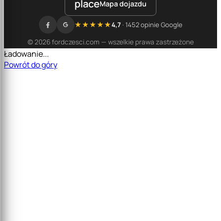
place
Mapa dojazdu
★★★★★
4,7
· 1452 opinie Google
© 2026 fordczesci.com — wszelkie prawa zastrzeżone
Ładowanie...
Powrót do góry