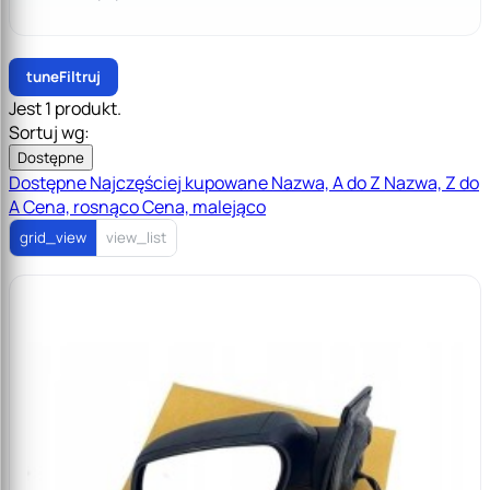
tune
Filtruj
Jest 1 produkt.
Sortuj wg:
Dostępne
Dostępne
Najczęściej kupowane
Nazwa, A do Z
Nazwa, Z do
A
Cena, rosnąco
Cena, malejąco
grid_view
view_list