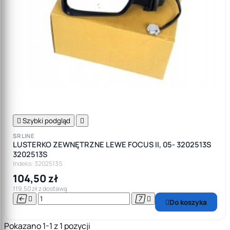

Szybki podgląd

SRLINE
LUSTERKO ZEWNĘTRZNE LEWE FOCUS II, 05- 3202513S
3202513S
Indeks: 3202513S
104,50 zł
119,50 zł z dostawą




Do koszyka

Pokazano 1-1 z 1 pozycji