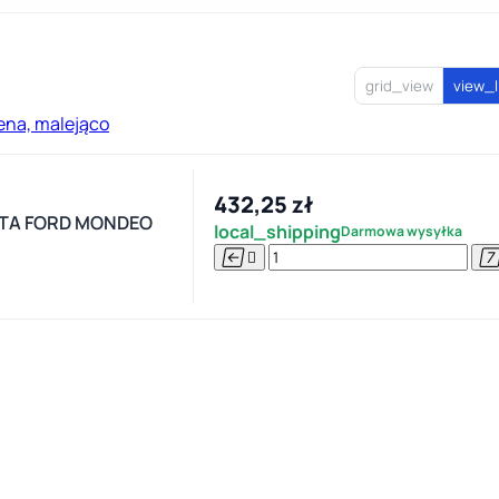
grid_view
view_l
ena, malejąco
432,25 zł
TA FORD MONDEO
local_shipping
Darmowa wysyłka

