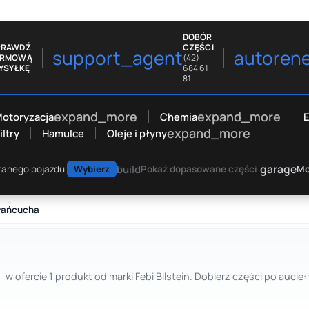
DOBÓR
PRAWDŹ
CZĘŚCI
support_agent
autoren
ARMOWĄ
(42)
YSYŁKĘ
684 61
81
expand_more
expand_more
otoryzacja
Chemia
E
expand_more
iltry
Hamulce
Oleje i płyny
garage
build
Mo
ranego pojazdu.
Wybierz
Pokaż dopasowane części
łańcucha
 w ofercie 1 produkt od marki Febi Bilstein. Dobierz części po auc