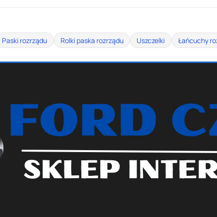
Paski rozrządu
Rolki paska rozrządu
Uszczelki
Łańcuchy ro