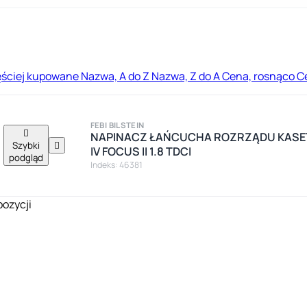
ęściej kupowane
Nazwa, A do Z
Nazwa, Z do A
Cena, rosnąco
C
FEBI BILSTEIN

NAPINACZ ŁAŃCUCHA ROZRZĄDU KASE
Szybki

IV FOCUS II 1.8 TDCI
podgląd
Indeks: 46381
pozycji