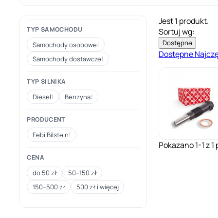
Jest 1 produkt.
TYP SAMOCHODU
Sortuj wg:
Dostępne
Samochody osobowe
1
Dostępne
Najcz
Samochody dostawcze
1
TYP SILNIKA
Diesel
Benzyna
1
1
PRODUCENT
Febi Bilstein
1
Pokazano 1-1 z 1 
CENA
do 50 zł
50–150 zł
150–500 zł
500 zł i więcej