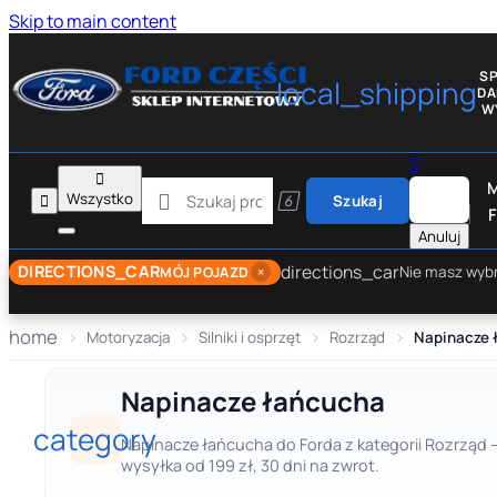
Skip to main content
S
local_shipping
D
W


M

Wszystko


Szukaj
F
Anuluj
directions_car
DIRECTIONS_CAR
×
Nie masz wyb
MÓJ POJAZD
home
Motoryzacja
Silniki i osprzęt
Rozrząd
Napinacze 
Napinacze łańcucha
category
Napinacze łańcucha do Forda z kategorii Rozrząd —
wysyłka od 199 zł, 30 dni na zwrot.