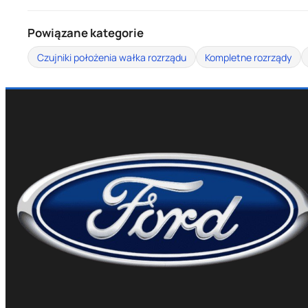
Powiązane kategorie
Czujniki położenia wałka rozrządu
Kompletne rozrządy