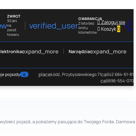
ZWROT
GWARANCJA
30 dni

Zaloguj się

ew
verified_user
2 lata bez

na
limitu

Koszyk
0
0
zwrot
kilometrów
towaru
expand_more
expand_more
lektronika
Narzędzia
place
call
je pojazdy
Łódź, Przybyszewskiego 71
42 684-61-81
0
call
696-554-070
ie: wybierz pojazd, a pokażemy pasujące do Twojego Forda. Darmowa