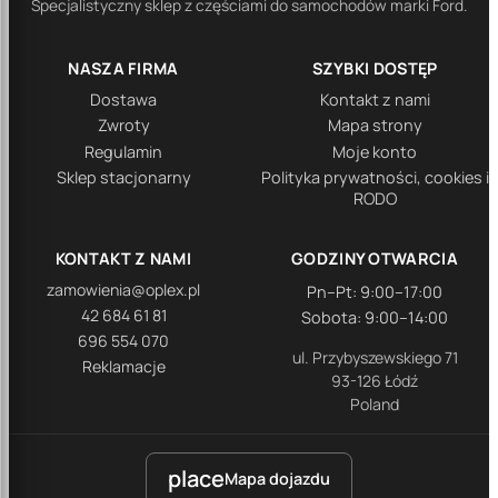
Specjalistyczny sklep z częściami do samochodów marki Ford.
NASZA FIRMA
SZYBKI DOSTĘP
Dostawa
Kontakt z nami
Zwroty
Mapa strony
Regulamin
Moje konto
Sklep stacjonarny
Polityka prywatności, cookies i
RODO
KONTAKT Z NAMI
GODZINY OTWARCIA
zamowienia@oplex.pl
Pn–Pt: 9:00–17:00
42 684 61 81
Sobota: 9:00–14:00
696 554 070
ul. Przybyszewskiego 71
Reklamacje
93-126 Łódź
Poland
place
Mapa dojazdu