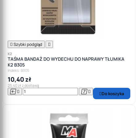

Szybki podgląd

K2
TAŚMA BANDAŻ DO WYDECHU DO NAPRAWY TŁUMIKA
K2 B305
Indeks: B305
10,40 zł
25,40 zł z dostawą




Do koszyka
