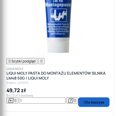

Szybki podgląd

LIQUI MOLY
LIQUI MOLY PASTA DO MONTAŻU ELEMENTÓW SILNIKA
LM48 50G / LIQUI MOLY
Indeks: LM3010
49,72 zł
64,72 zł z dostawą




Do koszyka
