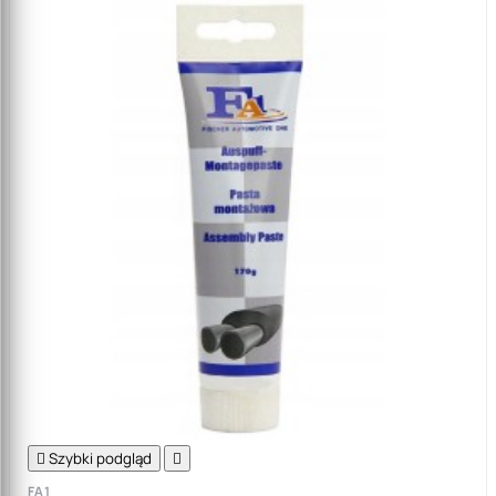

Szybki podgląd

FA1