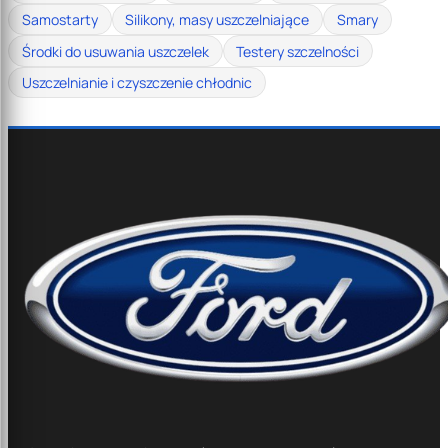
Samostarty
Silikony, masy uszczelniające
Smary
Środki do usuwania uszczelek
Testery szczelności
Uszczelnianie i czyszczenie chłodnic