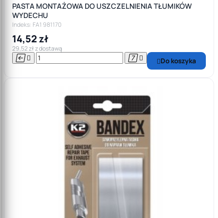
PASTA MONTAŻOWA DO USZCZELNIENIA TŁUMIKÓW
WYDECHU
Indeks: FA1 981170
14,52 zł
29,52 zł z dostawą




Do koszyka
