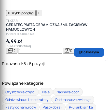

Szybki podgląd

TEXTAR
CERATEC PASTA CERAMICZNA 5ML ZACISKÓW
HAMUCLOWYCH
Indeks: TEX 81000500
4,44 zł
19,44 zł z dostawą




Do koszyka

Pokazano 1-5 z 5 pozycji
Powiązane kategorie
Czyszczenie części
Kleje
Naprawa opon
Odrdzewiacze i penetratory
Odstraszacze zwierząt
Pasty do hamulców
Pasty do rąk
Płukanki silnika