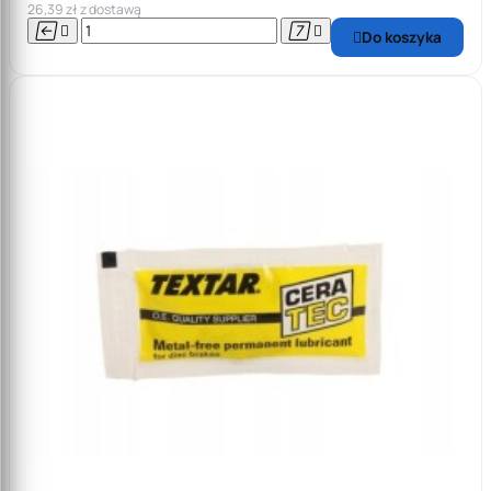
26,39 zł z dostawą




Do koszyka
