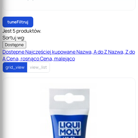
tune
Filtruj
Jest 5 produktów.
Sortuj wg:
Dostępne
Dostępne
Najczęściej kupowane
Nazwa, A do Z
Nazwa, Z do
A
Cena, rosnąco
Cena, malejąco
grid_view
view_list