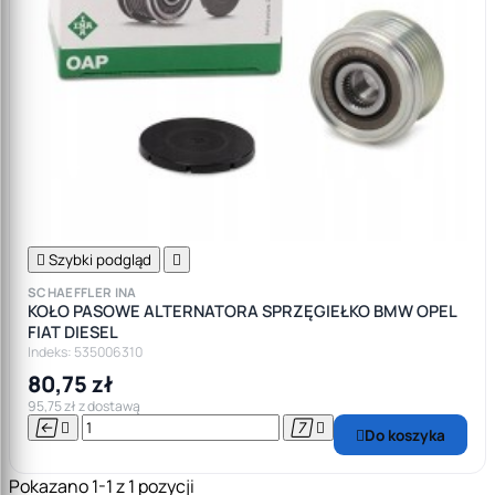

Szybki podgląd

SCHAEFFLER INA
KOŁO PASOWE ALTERNATORA SPRZĘGIEŁKO BMW OPEL
FIAT DIESEL
Indeks: 535006310
80,75 zł
95,75 zł z dostawą




Do koszyka

Pokazano 1-1 z 1 pozycji