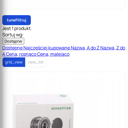
tune
Filtruj
Jest 1 produkt.
Sortuj wg:
Dostępne
Dostępne
Najczęściej kupowane
Nazwa, A do Z
Nazwa, Z do
A
Cena, rosnąco
Cena, malejąco
grid_view
view_list