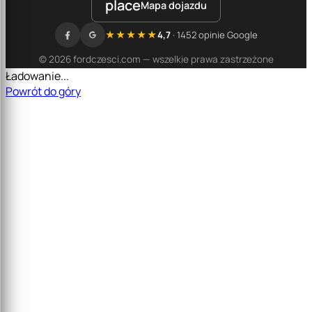
place
Mapa dojazdu
★★★★★
4,7
· 1452 opinie Google
© 2026 fordczesci.com — wszelkie prawa zastrzeżone
Ładowanie...
Powrót do góry