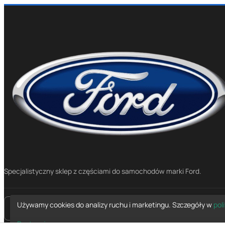
Specjalistyczny sklep z częściami do samochodów marki Ford.
Używamy cookies do analizy ruchu i marketingu. Szczegóły w
pol
place
Mapa dojazdu
Dostosuj