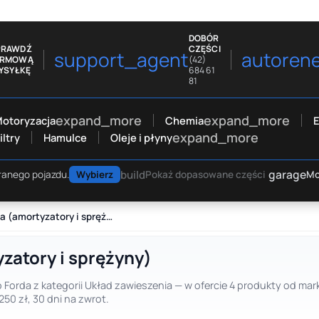
DOBÓR
PRAWDŹ
CZĘŚCI
support_agent
autoren
ARMOWĄ
(42)
YSYŁKĘ
684 61
81
expand_more
expand_more
otoryzacja
Chemia
E
expand_more
iltry
Hamulce
Oleje i płyny
garage
build
Mo
ranego pojazdu.
Wybierz
Pokaż dopasowane części
Zestawy zawieszenia (amortyzatory i sprężyny)
zatory i sprężyny)
Forda z kategorii Układ zawieszenia — w ofercie 4 produkty od mar
0 zł, 30 dni na zwrot.