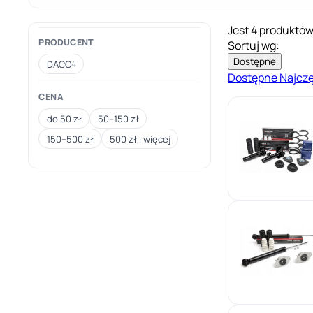
Jest 4 produktów
PRODUCENT
Sortuj wg:
Dostępne
DACO
4
Dostępne
Najcz
CENA
do 50 zł
50–150 zł
150–500 zł
500 zł i więcej