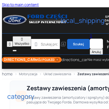
Skip to main content
S
local_shipping
D
W


M

Wszystko


Szukaj
F
Anuluj
directions_car
DIRECTIONS_CAR
×
Nie masz wyb
MÓJ POJAZD
home
Motoryzacja
Układ zawieszenia
Zestawy zawieszenia (amorty
category
Zestawy zawieszenia (amortyzatory i sprężyny) do 
pasujące do Twojego Forda. Darmowa wysyłka od 25