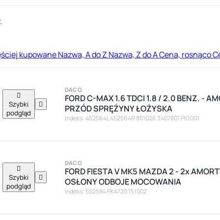
.
ęściej kupowane
Nazwa, A do Z
Nazwa, Z do A
Cena, rosnąco
C
DACO

FORD C-MAX 1.6 TDCI 1.8 / 2.0 BENZ. -
Szybki

PRZÓD SPRĘŻYNY ŁOŻYSKA
podgląd
Indeks: 452564L 452564R 801026 3407801 PK1001
DACO

FORD FIESTA V MK5 MAZDA 2 - 2x AMOR
Szybki

OSŁONY ODBOJE MOCOWANIA
podgląd
Indeks: 552584 PK4720 151002