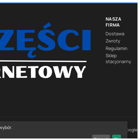
NASZA
FIRMA
Dostawa
Zwroty
Regulamin
Sklep
stacjonarny
wybór.
★★★★★
4,7
· 1452 opinie Google
Odrzuć
Ok