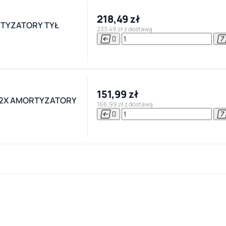
218,49 zł
ORTYZATORY TYŁ
233,49 zł z dostawą


151,99 zł
- 2X AMORTYZATORY
166,99 zł z dostawą

