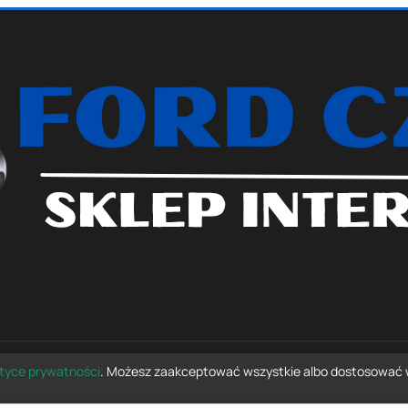
ityce prywatności
. Możesz zaakceptować wszystkie albo dostosować 
© 2026 fordczesci.com — wszelkie prawa zastrzeżone