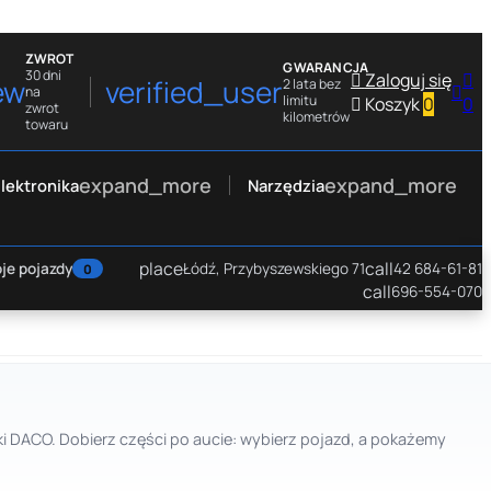
ZWROT
GWARANCJA
30 dni

Zaloguj się

ew
verified_user
2 lata bez

na
limitu

Koszyk
0
0
zwrot
kilometrów
towaru
expand_more
expand_more
lektronika
Narzędzia
place
call
je pojazdy
Łódź, Przybyszewskiego 71
42 684-61-81
0
call
696-554-070
ki DACO. Dobierz części po aucie: wybierz pojazd, a pokażemy