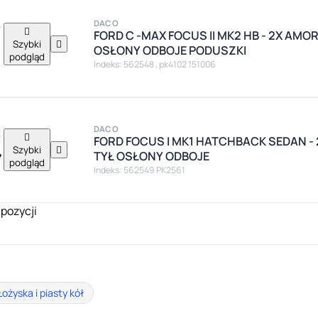
DACO

FORD C -MAX FOCUS II MK2 HB - 2X AM
Szybki

OSŁONY ODBOJE PODUSZKI
podgląd
Indeks: 562548 , pk4102 151006
DACO

FORD FOCUS I MK1 HATCHBACK SEDAN 
Szybki

TYŁ OSŁONY ODBOJE
podgląd
Indeks: 562549 PK2561
 pozycji
Łożyska i piasty kół