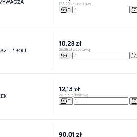
ZMYWACZA
138,29 zł z dostawą


10,28 zł
25,28 zł z dostawą
ZT. / BOLL


12,13 zł
27,13 zł z dostawą
ZEK


90,01 zł