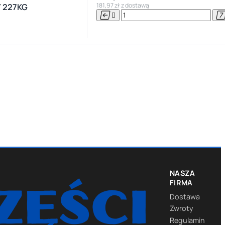
181,97 zł z dostawą
 227KG


NASZA
FIRMA
Dostawa
Zwroty
Regulamin