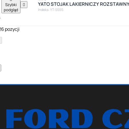
YATO STOJAK LAKIERNICZY ROZSTAWNY
Szybki

podgląd
Indeks: YT-5555
26 pozycji