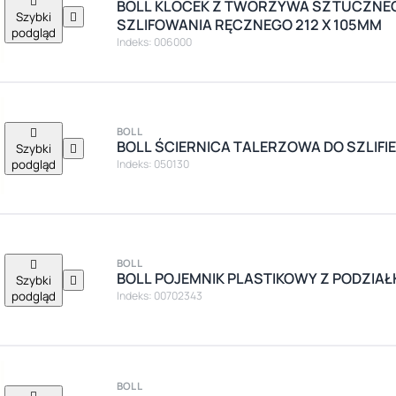

BOLL KLOCEK Z TWORZYWA SZTUCZNE
Szybki

SZLIFOWANIA RĘCZNEGO 212 X 105MM
podgląd
Indeks: 006000

BOLL
BOLL ŚCIERNICA TALERZOWA DO SZLIFIER
Szybki

podgląd
Indeks: 050130

BOLL
BOLL POJEMNIK PLASTIKOWY Z PODZIAŁ
Szybki

podgląd
Indeks: 00702343
BOLL
