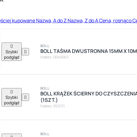
ęściej kupowane
Nazwa, A do Z
Nazwa, Z do A
Cena, rosnąco
C

BOLL
BOLL TAŚMA DWUSTRONNA 15MM X 10M 
Szybki

podgląd
Indeks: 0040063
BOLL

BOLL KRĄŻEK ŚCIERNY DO CZYSZCZENI
Szybki

(1SZT.)
podgląd
Indeks: 050131
BOLL