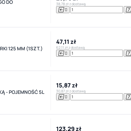
GO DO
38,78 zł z dostawą


47,11 zł
62,11 zł z dostawą
KI 125 MM (1SZT.)


15,87 zł
30,87 zł z dostawą
KĄ - POJEMNOŚĆ 5L


123,29 zł