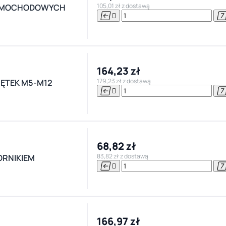
105,01 zł z dostawą
SAMOCHODOWYCH


164,23 zł
179,23 zł z dostawą
ĘTEK M5-M12


68,82 zł
83,82 zł z dostawą
ORNIKIEM


166,97 zł