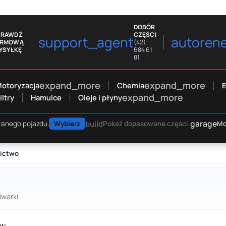
DOBÓR
PRAWDŹ
CZĘŚCI
support_agent
autoren
ARMOWĄ
(42)
YSYŁKĘ
684 61
81
expand_more
expand_more
otoryzacja
Chemia
E
expand_more
iltry
Hamulce
Oleje i płyny
garage
build
Mo
ranego pojazdu.
Wybierz
Pokaż dopasowane części
nictwo
warki.
w.