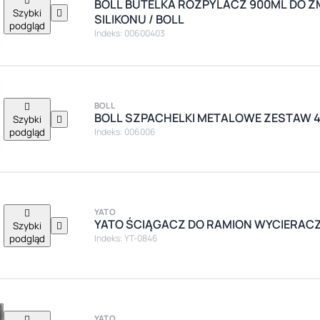
BOLL BUTELKA ROZPYLACZ 900ML DO 
Szybki

SILIKONU / BOLL
podgląd
Indeks: 00600403

BOLL
BOLL SZPACHELKI METALOWE ZESTAW 4S
Szybki

podgląd
Indeks: 006006

YATO
YATO ŚCIĄGACZ DO RAMION WYCIERAC
Szybki

podgląd
Indeks: YT-0846

YATO