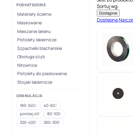
PODKATEGORIE
Sortuj wg:
Dostępne
Materiały ścierne
Dostępne
Najcz
Maskowanie
Mieszanie lakieru
Pistolety lakiernicze
Szpachelki blacharskie
Obsługa szyb
Nitownice
Pistolety do piaskowania
Stojaki lakiernicze
GRANULACJA
180-240
40-60
2
2
poniżej 40
80-100
1
1
320-400
260-300
1
1