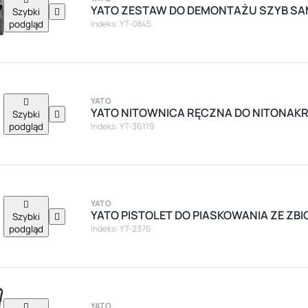
YATO ZESTAW DO DEMONTAŻU SZYB 
Szybki

podgląd
Indeks: YT-0845

YATO
YATO NITOWNICA RĘCZNA DO NITONAKR
Szybki

podgląd
Indeks: YT-36119

YATO
YATO PISTOLET DO PIASKOWANIA ZE ZBI
Szybki

podgląd
Indeks: YT-2376

YATO