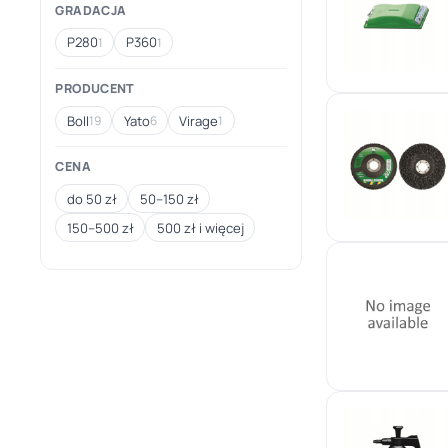
GRADACJA
P280
P360
1
1
PRODUCENT
Boll
Yato
Virage
19
6
1
CENA
do 50 zł
50–150 zł
150–500 zł
500 zł i więcej