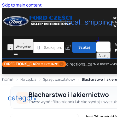
Skip to main content
S
local_shipping
D
W


M

Wszystko


Szukaj
F
Anuluj
directions_car
DIRECTIONS_CAR
×
Nie masz wyb
MÓJ POJAZD
home
Narzędzia
Sprzęt warsztatowy
Blacharstwo i lakier
Blacharstwo i lakiernictwo
category
Zawęź wybór filtrami obok lub skorzystaj z wyszuki
Jest 26 produktó