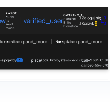
ZWROT
GWARANCJA
30 dni

Zaloguj się

ew
verified_user
2 lata bez

na
limitu

Koszyk
0
0
zwrot
kilometrów
towaru
expand_more
expand_more
lektronika
Narzędzia
place
call
je pojazdy
Łódź, Przybyszewskiego 71
42 684-61-81
0
call
696-554-070