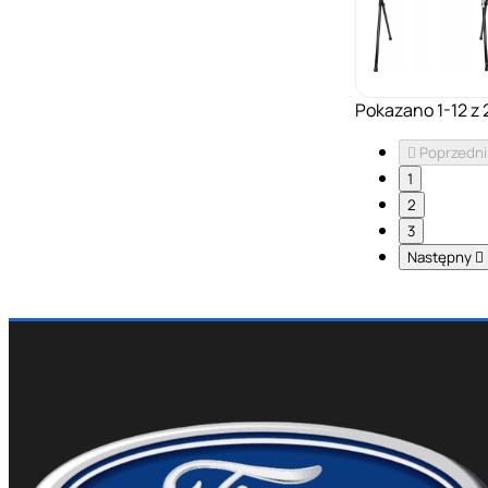
Pokazano 1-12 z 

Poprzedni
1
2
3
Następny
