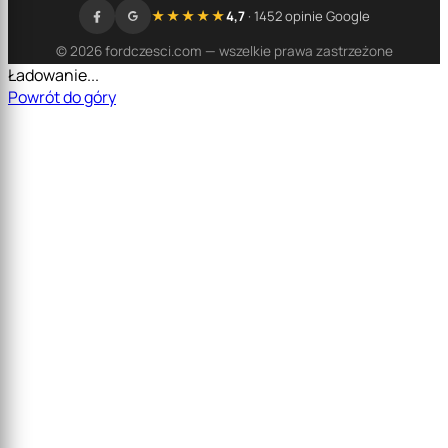
★★★★★
4,7
· 1452 opinie Google
© 2026 fordczesci.com — wszelkie prawa zastrzeżone
Ładowanie...
Powrót do góry