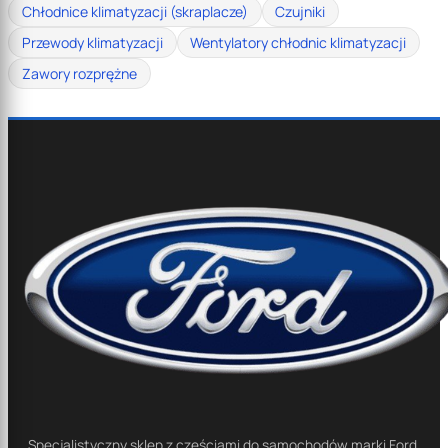
Chłodnice klimatyzacji (skraplacze)
Czujniki
Przewody klimatyzacji
Wentylatory chłodnic klimatyzacji
Zawory rozprężne
Specjalistyczny sklep z częściami do samochodów marki Ford.