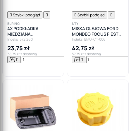

Szybki podgląd


Szybki podgląd

ELRING
NTY
4X PODKŁADKA
MISKA OLEJOWA FORD
MIEDZIANA
MONDEO FOCUS FIESTA
WTRYSKIWACZA BMW
1.5 1.6 TDC
Indeks: 572.260
Indeks: BMO-CT-006
DIESEL OPEL FORD VW
23,75 zł
42,75 zł
CITROEN
38,75 zł z dostawą
57,75 zł z dostawą






Do

koszyka