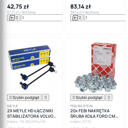
42,75 zł
83,14 zł
57,75 zł z dostawą
98,14 zł z dostawą






Do

koszyka

Szybki podgląd


Szybki podgląd

MEYLE
FEBI BILSTEIN
2X MEYLE HD ŁĄCZNIKI
20x FEBI NAKRĘTKA
STABILIZATORA VOLVO
ŚRUBA KOŁA FORD CMAX
S40 II V40 V50 FORD
FIESTA FOCUS MONDEO
Indeks: 716 060 0014/HD
Indeks: 07176
FOCUS KUGA
SMAX M12X1,5