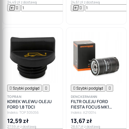
24,49 zł z dostawą
24,61 zł z dostawą






Do

koszyka

Szybki podgląd


Szybki podgląd

TOPRAN
DENCKERMANN
KOREK WLEWU OLEJU
FILTR OLEJU FORD
FORD 1,8 TDCI
FIESTA FOCUS MK1
FIESTA 1,4 1,6
Indeks: TOP 305056
Indeks: A210014
12,59 zł
13,67 zł
27,59 zł z dostawą
28,67 zł z dostawą