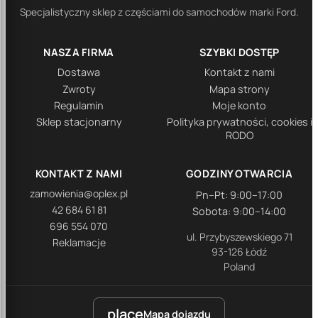
Specjalistyczny sklep z częściami do samochodów marki Ford.
NASZA FIRMA
SZYBKI DOSTĘP
Dostawa
Kontakt z nami
Zwroty
Mapa strony
Regulamin
Moje konto
Sklep stacjonarny
Polityka prywatności, cookies i
RODO
KONTAKT Z NAMI
GODZINY OTWARCIA
zamowienia@oplex.pl
Pn–Pt: 9:00–17:00
42 684 61 81
Sobota: 9:00–14:00
696 554 070
ul. Przybyszewskiego 71
Reklamacje
93-126 Łódź
Poland
place
Mapa dojazdu