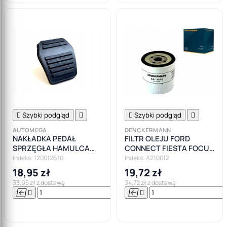

Szybki podgląd


Szybki podgląd

AUTOMEGA
DENCKERMANN
NAKŁADKA PEDAŁ
FILTR OLEJU FORD
SPRZĘGŁA HAMULCA
CONNECT FIESTA FOCUS
FORD MONDEO FOCUS
MK1 TRANSIT 1.8 TDCI 2.5
Indeks: 120012610
Indeks: A210012
D
18,95 zł
19,72 zł
33,95 zł z dostawą
34,72 zł z dostawą






Do

koszyka