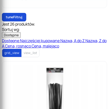
tune
Filtruj
Jest 26 produktów.
Sortuj wg:
Dostępne
Dostępne
Najczęściej kupowane
Nazwa, A do Z
Nazwa, Z do
A
Cena, rosnąco
Cena, malejąco
grid_view
view_list