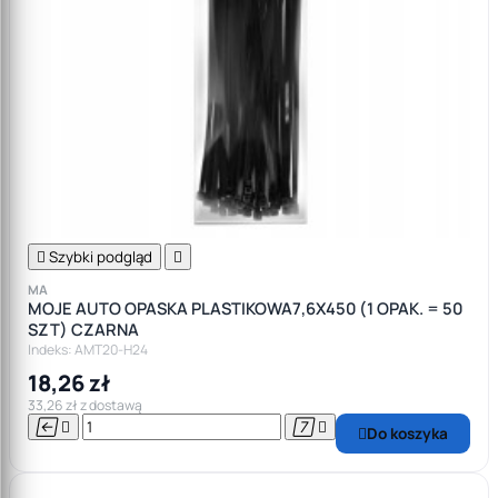

Szybki podgląd

MA
MOJE AUTO OPASKA PLASTIKOWA7,6X450 (1 OPAK. = 50
SZT) CZARNA
Indeks: AMT20-H24
18,26 zł
33,26 zł z dostawą




Do koszyka
