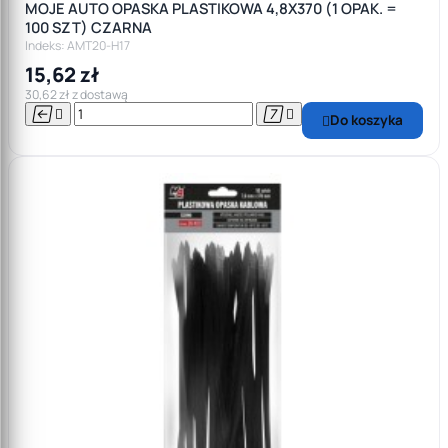
MOJE AUTO OPASKA PLASTIKOWA 4,8X370 (1 OPAK. =
100 SZT) CZARNA
Indeks: AMT20-H17
15,62 zł
30,62 zł z dostawą




Do koszyka
