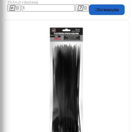
39,64 zł z dostawą




Do koszyka
