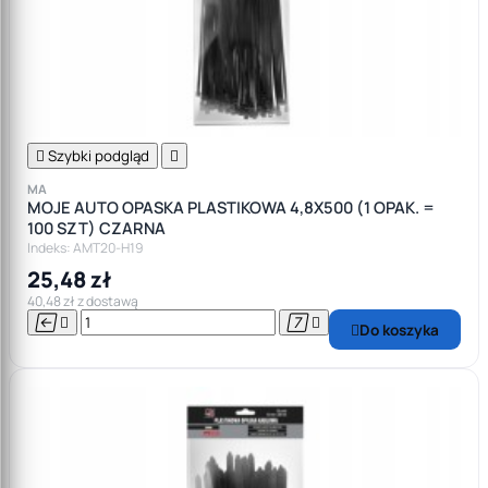

Szybki podgląd

MA
MOJE AUTO OPASKA PLASTIKOWA 4,8X500 (1 OPAK. =
100 SZT) CZARNA
Indeks: AMT20-H19
25,48 zł
40,48 zł z dostawą




Do koszyka
