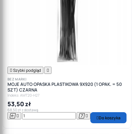

Szybki podgląd

BEZ MARKI
MOJE AUTO OPASKA PLASTIKOWA 9X920 (1 OPAK. = 50
SZT) CZARNA
Indeks: AMT20-H27
53,50 zł
68,50 zł z dostawą




Do koszyka
