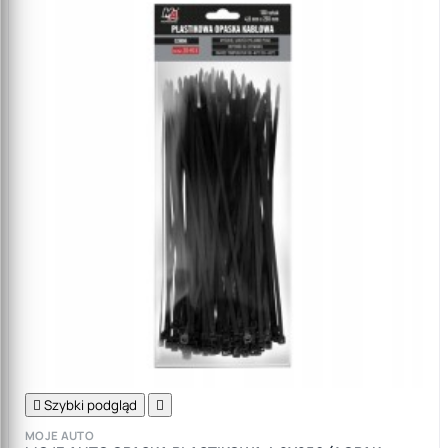

Szybki podgląd

MOJE AUTO