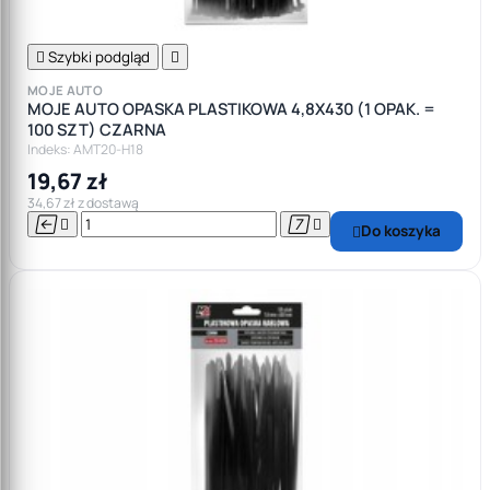

Szybki podgląd

MOJE AUTO
MOJE AUTO OPASKA PLASTIKOWA 4,8X430 (1 OPAK. =
100 SZT) CZARNA
Indeks: AMT20-H18
19,67 zł
34,67 zł z dostawą




Do koszyka
