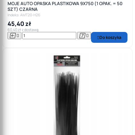
MOJE AUTO OPASKA PLASTIKOWA 9X750 (1 OPAK. = 50
SZT) CZARNA
Indeks: AMT20-H26
45,40 zł
60,40 zł z dostawą




Do koszyka
