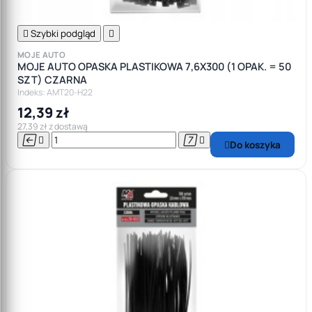

Szybki podgląd

MOJE AUTO
MOJE AUTO OPASKA PLASTIKOWA 7,6X300 (1 OPAK. = 50
SZT) CZARNA
Indeks: AMT20-H22
12,39 zł
27,39 zł z dostawą




Do koszyka
