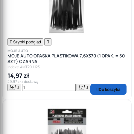

Szybki podgląd

MOJE AUTO
MOJE AUTO OPASKA PLASTIKOWA 7,6X370 (1 OPAK. = 50
SZT) CZARNA
Indeks: AMT20-H23
14,97 zł
29,97 zł z dostawą




Do koszyka
