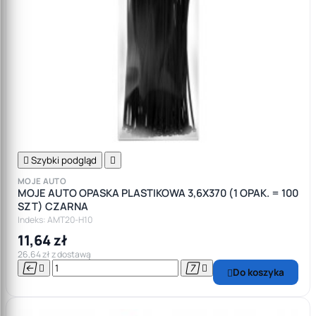

Szybki podgląd

MOJE AUTO
MOJE AUTO OPASKA PLASTIKOWA 3,6X370 (1 OPAK. = 100
SZT) CZARNA
Indeks: AMT20-H10
11,64 zł
26,64 zł z dostawą




Do koszyka
