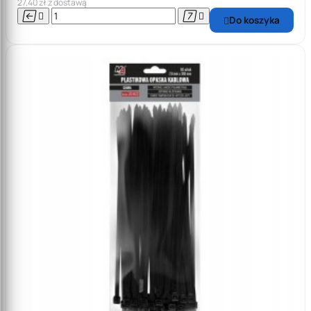
27,40 zł z dostawą




Do koszyka
