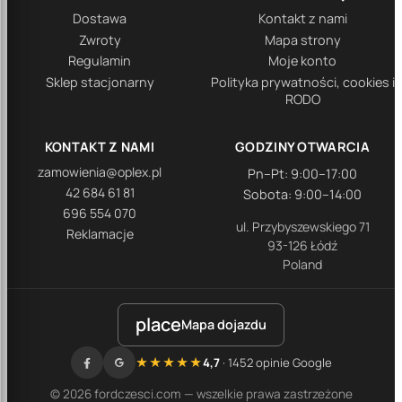
Dostawa
Kontakt z nami
Zwroty
Mapa strony
Regulamin
Moje konto
Sklep stacjonarny
Polityka prywatności, cookies i
RODO
KONTAKT Z NAMI
GODZINY OTWARCIA
zamowienia@oplex.pl
Pn–Pt: 9:00–17:00
42 684 61 81
Sobota: 9:00–14:00
696 554 070
ul. Przybyszewskiego 71
Reklamacje
93-126 Łódź
Poland
place
Mapa dojazdu
★★★★★
4,7
· 1452 opinie Google
© 2026 fordczesci.com — wszelkie prawa zastrzeżone