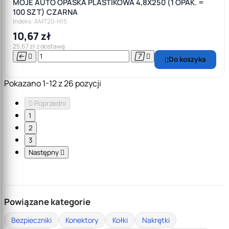
MOJE AUTO OPASKA PLASTIKOWA 4,8X250 (1 OPAK. =
100 SZT) CZARNA
Indeks: AMT20-H15
10,67 zł
25,67 zł z dostawą




Do koszyka

Pokazano 1-12 z 26 pozycji

Poprzedni
1
2
3
Następny

Powiązane kategorie
Bezpieczniki
Konektory
Kołki
Nakrętki