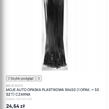

Szybki podgląd

MOJE AUTO
MOJE AUTO OPASKA PLASTIKOWA 9X450 (1 OPAK. = 50
SZT) CZARNA
Indeks: AMT20-H25
24,64 zł