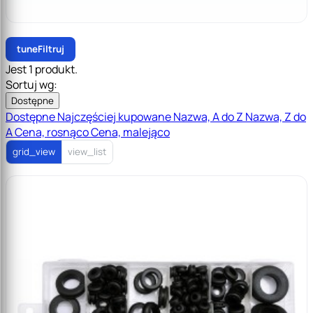
tune
Filtruj
Jest 1 produkt.
Sortuj wg:
Dostępne
Dostępne
Najczęściej kupowane
Nazwa, A do Z
Nazwa, Z do
A
Cena, rosnąco
Cena, malejąco
grid_view
view_list