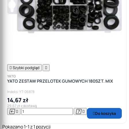

Szybki podgląd

YATO
YATO ZESTAW PRZELOTEK GUMOWYCH 180SZT. MIX
Indeks: YT-06878
14,67 zł
29,67 zł z dostawą




Do koszyka

Pokazano 1-1 z 1 pozycji