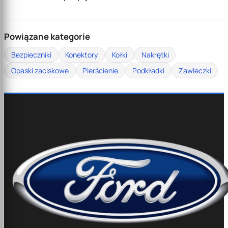
Powiązane kategorie
Bezpieczniki
Konektory
Kołki
Nakrętki
Opaski zaciskowe
Pierścienie
Podkładki
Zawleczki