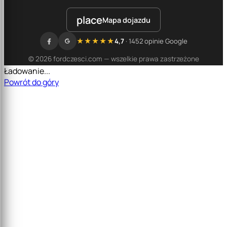
place
Mapa dojazdu
★★★★★
4,7
· 1452 opinie Google
© 2026 fordczesci.com — wszelkie prawa zastrzeżone
Ładowanie...
Powrót do góry