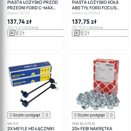
PIASTA ŁOŻYSKO PRZÓD
PIASTA ŁOŻYSKO KOŁA
PRZEDNI FORD C-MAX
ABS TYŁ FORD FOCUS
FOCUS II 2
MK2 C-MAX
Indeks: 26770
Indeks: KLTFR040
137,74 zł
137,75 zł
152,74 zł z dostawą
152,75 zł z dostawą






Do

koszyka

Szybki podgląd


Szybki podgląd

MEYLE
FEBI BILSTEIN
2X MEYLE HD ŁĄCZNIKI
20x FEBI NAKRĘTKA