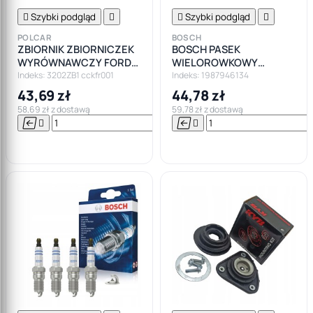

Szybki podgląd


Szybki podgląd

POLCAR
BOSCH
ZBIORNIK ZBIORNICZEK
BOSCH PASEK
WYRÓWNAWCZY FORD
WIELOROWKOWY
FOCUS II MK2
5PK705ELAST
Indeks: 3202ZB1 cckfr001
Indeks: 1987946134
43,69 zł
44,78 zł
58,69 zł z dostawą
59,78 zł z dostawą






Do

koszyka