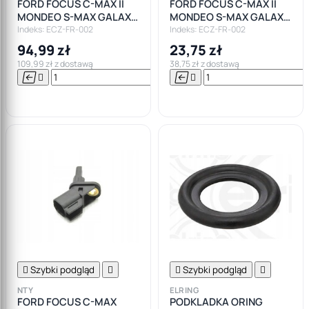
FORD FOCUS C-MAX II
FORD FOCUS C-MAX II
MONDEO S-MAX GALAXY
MONDEO S-MAX GALAXY
VOLVO C30 4X CEWKA
VOLVO C30 CEWKA
Indeks: ECZ-FR-002
Indeks: ECZ-FR-002
ZAPŁONOWA
ZAPŁONOWA
94,99 zł
23,75 zł
109,99 zł z dostawą
38,75 zł z dostawą






Do

koszyka

Szybki podgląd


Szybki podgląd

NTY
ELRING
FORD FOCUS C-MAX
PODKLADKA ORING