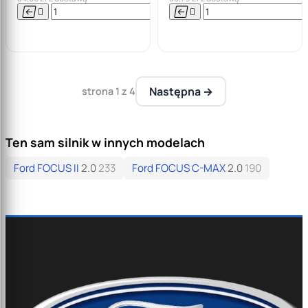






Do

koszyka
Następna →
strona 1 z 4
Ten sam silnik w innych modelach
Ford FOCUS II
2.0
233
Ford FOCUS C-MAX
2.0
190