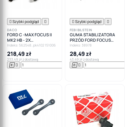

Szybki podgląd


Szybki podgląd

DACO
FEBI BILSTEIN
FORD C -MAX FOCUS II
GUMA STABILIZATORA
MK2 HB - 2X
PRZÓD FORD FOCUS
AMORTYZATORY TYŁ
MK2, C-MAX 19MM
Indeks: 562548 , pk4102 151006
Indeks: 38978
OSŁONY ODBOJE
218,49 zł
28,49 zł
PODUSZKI
233,49 zł z dostawą
43,49 zł z dostawą






Do

koszyka