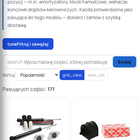
pozycji — m.in. amortyzatory, klocki hamulcowe, wahacze,
końcówki drążków kierowniczych. Każda potwierdzona jako
pasująca do tego modelu — dobierz i zamów z szybką
dostawą.
tune
Filtruj i zawężaj
search
Szukaj
Sortuj:
grid_view
view_list
Pasujących części:
171