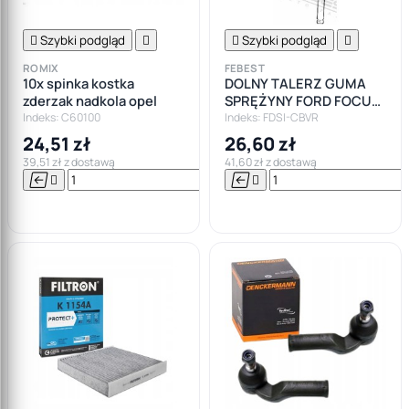

Szybki podgląd


Szybki podgląd

ROMIX
FEBEST
10x spinka kostka
DOLNY TALERZ GUMA
zderzak nadkola opel
SPRĘŻYNY FORD FOCUS
II III MK2 MK3 C-MAX
Indeks: C60100
Indeks: FDSI-CBVR
KUGA I
24,51 zł
26,60 zł
39,51 zł z dostawą
41,60 zł z dostawą






Do

koszyka