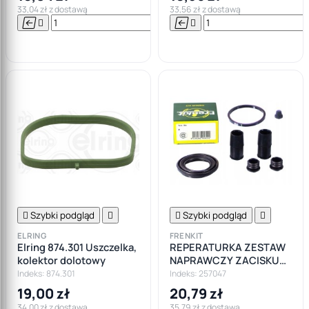
33,04 zł z dostawą
33,56 zł z dostawą






Do

koszyka

Szybki podgląd


Szybki podgląd

ELRING
FRENKIT
Elring 874.301 Uszczelka,
REPERATURKA ZESTAW
kolektor dolotowy
NAPRAWCZY ZACISKU
57M BMW FORD OPEL
Indeks: 874.301
Indeks: 257047
19,00 zł
20,79 zł
34,00 zł z dostawą
35,79 zł z dostawą