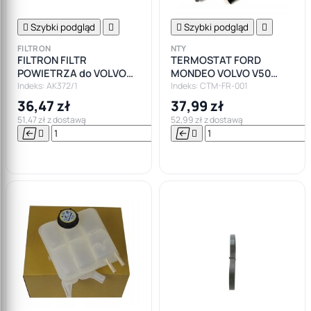

Szybki podgląd


Szybki podgląd

FILTRON
NTY
FILTRON FILTR
TERMOSTAT FORD
POWIETRZA do VOLVO
MONDEO VOLVO V50
V40 V50 C30 FORD
S40II C30 1.8 2.0
Indeks: AK372/1
Indeks: CTM-FR-001
FOCUS II III MK2 MK3
36,47 zł
37,99 zł
TUBA
51,47 zł z dostawą
52,99 zł z dostawą






Do

koszyka