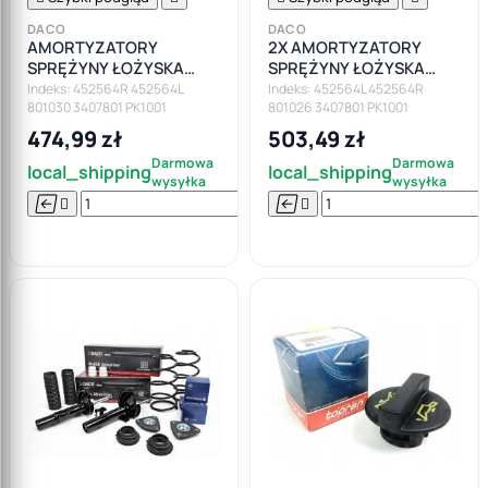
DACO
DACO
AMORTYZATORY
2X AMORTYZATORY
SPRĘŻYNY ŁOŻYSKA
SPRĘŻYNY ŁOŻYSKA
FORD FOCUS II MK2 1.4
FORD FOCUS C-MAX 1.6
Indeks: 452564R 452564L
Indeks: 452564L 452564R
801030 3407801 PK1001
801026 3407801 PK1001
1.6 1.6 TI
TDCI 1.8 2.0
474,99 zł
503,49 zł
Darmowa
Darmowa
local_shipping
local_shipping
wysyłka
wysyłka






Do

koszyka