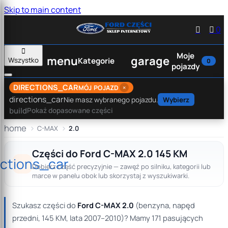
Skip to main content


0

Moje
menu
garage
Wszystko
Kategorie
0
pojazdy
DIRECTIONS_CAR
×
MÓJ POJAZD
directions_car
Nie masz wybranego pojazdu.
Wybierz
build
Pokaż dopasowane części
home
C-MAX
2.0
Części do Ford C-MAX 2.0 145 KM
ections_car
Dobierz część precyzyjnie — zawęź po silniku, kategorii lub
marce w panelu obok lub skorzystaj z wyszukiwarki.
Szukasz części do
Ford C-MAX 2.0
(benzyna, napęd
przedni, 145 KM, lata 2007–2010)? Mamy 171 pasujących