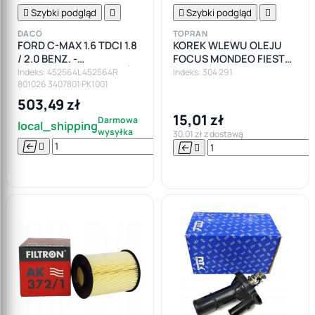

Szybki podgląd


Szybki podgląd

DACO
TOPRAN
FORD C-MAX 1.6 TDCI 1.8
KOREK WLEWU OLEJU
/ 2.0 BENZ. -
FOCUS MONDEO FIESTA
AMORTYZATORY PRZÓD
TRANSIT
Indeks: 452564L 452564R
Indeks: 304 291
801026 3407801 PK1001
SPRĘŻYNY ŁOŻYSKA
503,49 zł
15,01 zł
Darmowa
local_shipping
wysyłka
30,01 zł z dostawą






Do

koszyka