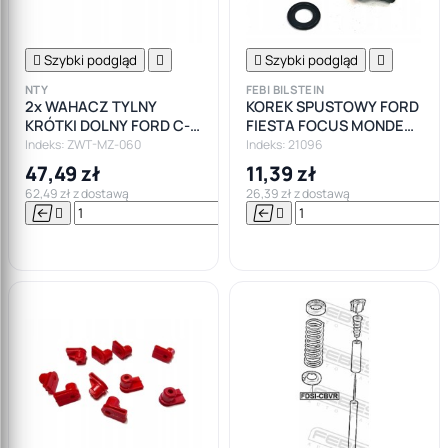

Szybki podgląd


Szybki podgląd

NTY
FEBI BILSTEIN
2x WAHACZ TYLNY
KOREK SPUSTOWY FORD
KRÓTKI DOLNY FORD C-
FIESTA FOCUS MONDEO
MAX FOCUS MK1 MK2
GALAXY KA
Indeks: ZWT-MZ-060
Indeks: 21096
47,49 zł
11,39 zł
62,49 zł z dostawą
26,39 zł z dostawą






Do

koszyka