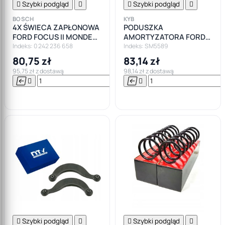

Szybki podgląd


Szybki podgląd

BOSCH
KYB
4X ŚWIECA ZAPŁONOWA
PODUSZKA
FORD FOCUS II MONDEO
AMORTYZATORA FORD
IV GALAXY S-MAX 1.8 2.0
FOCUS MK2 II MK3 III
Indeks: 0 242 236 658
Indeks: SM5589
80,75 zł
83,14 zł
95,75 zł z dostawą
98,14 zł z dostawą






Do

koszyka

Szybki podgląd


Szybki podgląd
