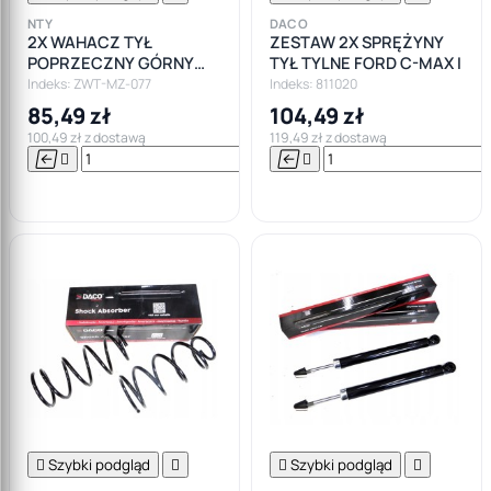
NTY
DACO
2X WAHACZ TYŁ
ZESTAW 2X SPRĘŻYNY
POPRZECZNY GÓRNY
TYŁ TYLNE FORD C-MAX I
FORD FOCUS I MK1,II MK2
Indeks: ZWT-MZ-077
Indeks: 811020
, C-MAX "SIERP"
85,49 zł
104,49 zł
100,49 zł z dostawą
119,49 zł z dostawą






Do

koszyka

Szybki podgląd


Szybki podgląd
