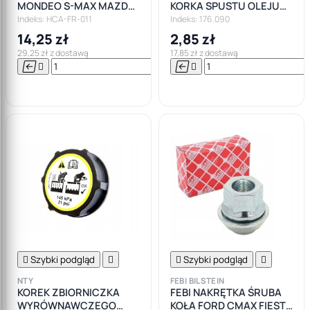
MONDEO S-MAX MAZDA
KORKA SPUSTU OLEJU
3 VOLVO V50 CZUJNIK
FORD MAZDA JAGUAR
Indeks: HCA-FR-011
Indeks: 176.090
ABS PRZÓD L/P
VOLVO ALFA
14,25 zł
2,85 zł
29,25 zł z dostawą
17,85 zł z dostawą






Do

koszyka

Szybki podgląd


Szybki podgląd

NTY
FEBI BILSTEIN
KOREK ZBIORNICZKA
FEBI NAKRĘTKA ŚRUBA
WYRÓWNAWCZEGO
KOŁA FORD CMAX FIESTA