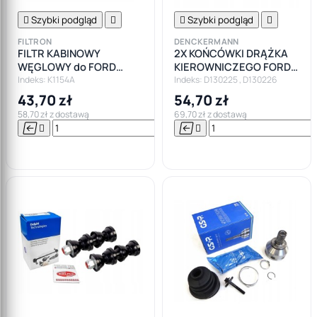

Szybki podgląd


Szybki podgląd

FILTRON
DENCKERMANN
FILTR KABINOWY
2X KOŃCÓWKI DRĄŻKA
WĘGLOWY do FORD
KIEROWNICZEGO FORD
KUGA S-MAX GALAXY II
FOCUS II III C-MAX
Indeks: K1154A
Indeks: D130225 , D130226
MONDEO MK4
VOLVO C30 V50
43,70 zł
54,70 zł
58,70 zł z dostawą
69,70 zł z dostawą






Do

koszyka