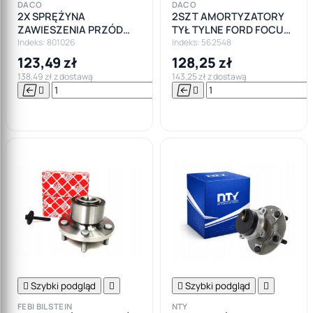
DACO
DACO
2X SPRĘŻYNA
2SZT AMORTYZATORY
ZAWIESZENIA PRZÓD
TYŁ TYLNE FORD FOCUS
FORD FOCUS C-MAX I
II MK2 HB !
Indeks: 801026
Indeks: 562548
123,49 zł
128,25 zł
138,49 zł z dostawą
143,25 zł z dostawą






Do

koszyka

Szybki podgląd


Szybki podgląd

FEBI BILSTEIN
NTY