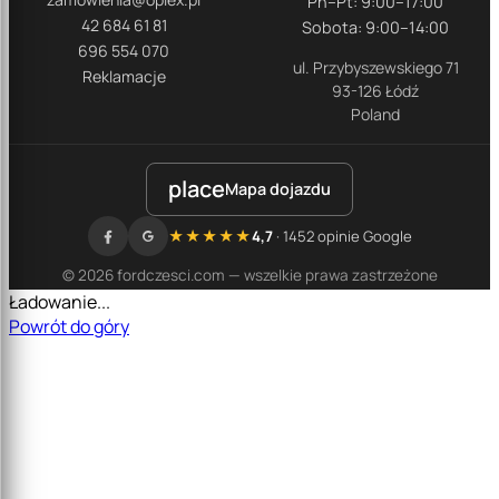
Pn–Pt: 9:00–17:00
42 684 61 81
Sobota: 9:00–14:00
696 554 070
ul. Przybyszewskiego 71
Reklamacje
93-126 Łódź
Poland
place
Mapa dojazdu
★★★★★
4,7
· 1452 opinie Google
© 2026 fordczesci.com — wszelkie prawa zastrzeżone
Ładowanie...
Powrót do góry