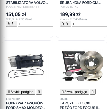
STABILIZATORA VOLVO
ŚRUBA KOŁA FORD CMAX
S40 II V40 V50 FORD
FIESTA FOCUS MONDEO
Indeks: 716 060 0014/HD
Indeks: 07176
FOCUS KUGA
SMAX M12X1,5
151,05 zł
189,99 zł
166,05 zł z dostawą
204,99 zł z dostawą






Do

koszyka

Szybki podgląd


Szybki podgląd

ESEN SKV
DACO
POKRYWA ZAWORÓW
TARCZE + KLOCKI
FORD SMAX MONDEO
PRZÓD FORD FOCUS II