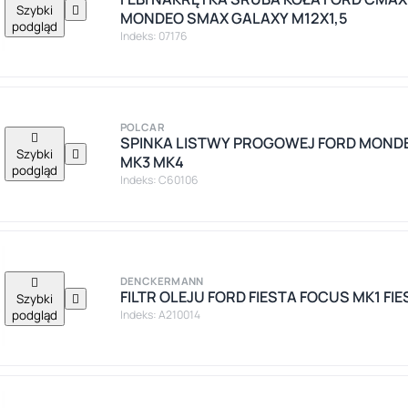
Szybki

MONDEO SMAX GALAXY M12X1,5
podgląd
Indeks: 07176
POLCAR

SPINKA LISTWY PROGOWEJ FORD MOND
Szybki

MK3 MK4
podgląd
Indeks: C60106

DENCKERMANN
FILTR OLEJU FORD FIESTA FOCUS MK1 FIES
Szybki

podgląd
Indeks: A210014