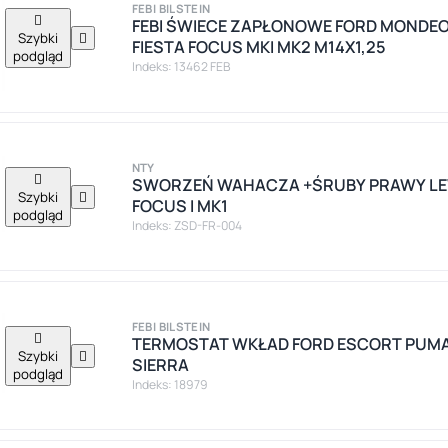
FEBI BILSTEIN

FEBI ŚWIECE ZAPŁONOWE FORD MONDEO
Szybki

FIESTA FOCUS MKI MK2 M14X1,25
podgląd
Indeks: 13462 FEB
NTY

SWORZEŃ WAHACZA +ŚRUBY PRAWY LE
Szybki

FOCUS I MK1
podgląd
Indeks: ZSD-FR-004
FEBI BILSTEIN

TERMOSTAT WKŁAD FORD ESCORT PUMA
Szybki

SIERRA
podgląd
Indeks: 18979