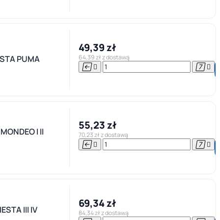
49,39 zł
64,39 zł z dostawą
ESTA PUMA




55,23 zł
ONDEO I II
70,23 zł z dostawą




69,34 zł
TA III IV
84,34 zł z dostawą