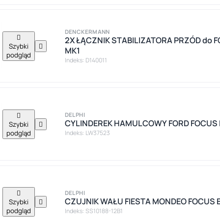
DENCKERMANN

2X ŁĄCZNIK STABILIZATORA PRZÓD do F
Szybki

MK1
podgląd
Indeks: D140011

DELPHI
CYLINDEREK HAMULCOWY FORD FOCUS 
Szybki

podgląd
Indeks: LW37523

DELPHI
CZUJNIK WAŁU FIESTA MONDEO FOCUS ES
Szybki

podgląd
Indeks: SS10188-12B1