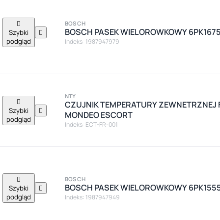

BOSCH
BOSCH PASEK WIELOROWKOWY 6PK167
Szybki

podgląd
Indeks: 1987947979
NTY

CZUJNIK TEMPERATURY ZEWNETRZNEJ 
Szybki

MONDEO ESCORT
podgląd
Indeks: ECT-FR-001

BOSCH
BOSCH PASEK WIELOROWKOWY 6PK155
Szybki

podgląd
Indeks: 1987947949