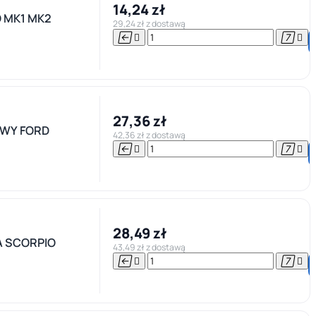
14,24 zł
 MK1 MK2
29,24 zł z dostawą




27,36 zł
WY FORD
42,36 zł z dostawą




28,49 zł
 SCORPIO
43,49 zł z dostawą



