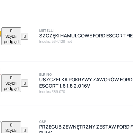

METELLI
SZCZĘKI HAMULCOWE FORD ESCORT FI
Szybki

podgląd
Indeks: 53-0128 met
ELRING

USZCZELKA POKRYWY ZAWORÓW FORD M
Szybki

ESCORT 1.6 1.8 2.0 16V
podgląd
Indeks: 389.070
GSP

PRZEGUB ZEWNĘTRZNY ZESTAW FORD FIES
Szybki

PUMA