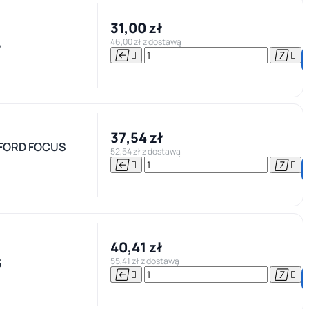
31,00 zł
46,00 zł z dostawą
5




37,54 zł
FORD FOCUS
52,54 zł z dostawą




40,41 zł
55,41 zł z dostawą
5



