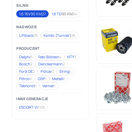
SILNIK
1.6 16V
90 KM
27
1.8 TD
90 KM
24
NADWOZIE
Liftback
26
Kombi (Turnier)
26
PRODUCENT
Delphi
5
Febi Bilstein
4
NTY
3
Bosch
2
Denckermann
2
Ford OE
2
Polcar
2
Elring
1
Filtron
1
GSP
1
Metelli
1
Teknorot
1
Vernet
1
INNE GENERACJE
ESCORT VI
1155