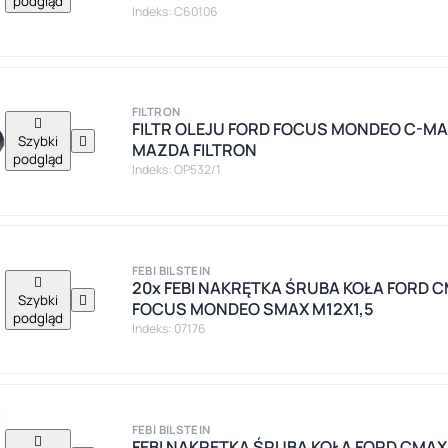
podgląd
Indeks: C60106
FILTRON

FILTR OLEJU FORD FOCUS MONDEO C-MAX 
Szybki

MAZDA FILTRON
podgląd
Indeks: OP532/1
FEBI BILSTEIN

20x FEBI NAKRĘTKA ŚRUBA KOŁA FORD C
Szybki

FOCUS MONDEO SMAX M12X1,5
podgląd
Indeks: 07176
FEBI BILSTEIN

FEBI NAKRĘTKA ŚRUBA KOŁA FORD CMAX