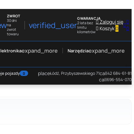
ZWROT
GWARANCJA
30 dni

Zaloguj się

ew
verified_user
2 lata bez

na
limitu

Koszyk
0
0
zwrot
kilometrów
towaru
expand_more
expand_more
lektronika
Narzędzia
place
call
je pojazdy
Łódź, Przybyszewskiego 71
42 684-61-81
0
call
696-554-070