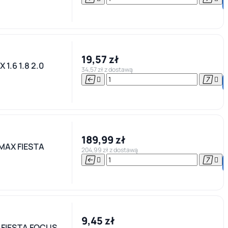
19,57 zł
1.6 1.8 2.0
34,57 zł z dostawą




189,99 zł
MAX FIESTA
204,99 zł z dostawą




9,45 zł
 FIESTA FOCUS