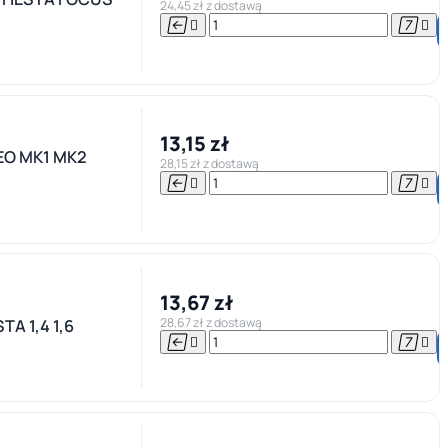
24,45 zł z dostawą




13,15 zł
EO MK1 MK2
28,15 zł z dostawą




13,67 zł
28,67 zł z dostawą
TA 1,4 1,6



