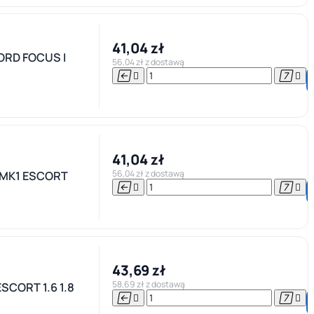
41,04 zł
ORD FOCUS I
56,04 zł z dostawą




41,04 zł
56,04 zł z dostawą
MK1 ESCORT




43,69 zł
58,69 zł z dostawą
CORT 1.6 1.8



