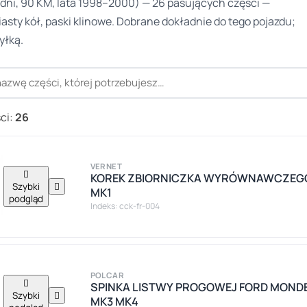
dni, 90 KM, lata 1998–2000) — 26 pasujących części —
iasty kół, paski klinowe. Dobrane dokładnie do tego pojazdu;
yłką.
ci:
26
VERNET

KOREK ZBIORNICZKA WYRÓWNAWCZEGO 
Szybki

MK1
podgląd
Indeks: cck-fr-004
POLCAR

SPINKA LISTWY PROGOWEJ FORD MOND
Szybki

MK3 MK4