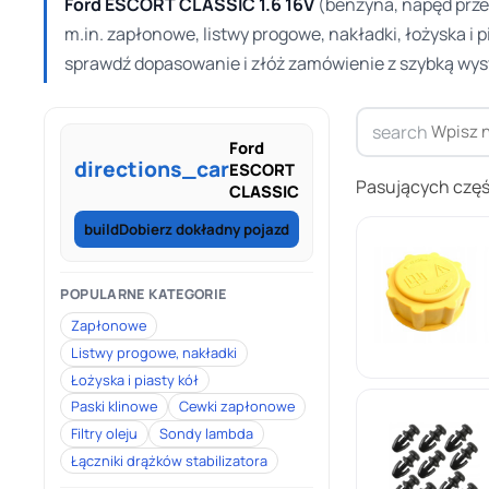
Ford ESCORT CLASSIC 1.6 16V
(benzyna, napęd prze
m.in. zapłonowe, listwy progowe, nakładki, łożyska i p
sprawdź dopasowanie i złóż zamówienie z szybką wys
search
Ford
directions_car
ESCORT
Pasujących częś
CLASSIC
build
Dobierz dokładny pojazd
POPULARNE KATEGORIE
Zapłonowe
Listwy progowe, nakładki
Łożyska i piasty kół
Paski klinowe
Cewki zapłonowe
Filtry oleju
Sondy lambda
Łączniki drążków stabilizatora