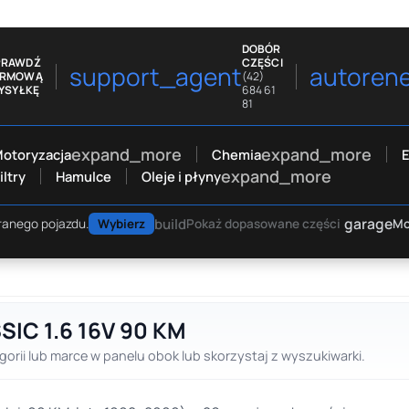
DOBÓR
PRAWDŹ
CZĘŚCI
support_agent
autoren
ARMOWĄ
(42)
YSYŁKĘ
684 61
81
expand_more
expand_more
otoryzacja
Chemia
E
expand_more
iltry
Hamulce
Oleje i płyny
garage
build
Mo
ranego pojazdu.
Wybierz
Pokaż dopasowane części
SIC 1.6 16V 90 KM
gorii lub marce w panelu obok lub skorzystaj z wyszukiwarki.