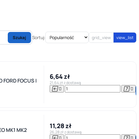
Sortuj:
Szukaj
grid_view
view_list
6,64 zł
FORD FOCUS I
21,64 zł z dostawą




11,28 zł
EO MK1 MK2
26,28 zł z dostawą



