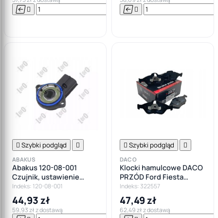






Do

koszyka

Szybki podgląd


Szybki podgląd

ABAKUS
DACO
Abakus 120-08-001
Klocki hamulcowe DACO
Czujnik, ustawienie
PRZÓD Ford Fiesta
przepustnicy
Mazda2 ABS
Indeks: 120-08-001
Indeks: 322557
44,93 zł
47,49 zł
59,93 zł z dostawą
62,49 zł z dostawą