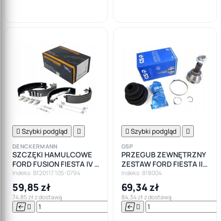

koszyka

Szybki podgląd


Szybki podgląd

DENCKERMANN
GSP
SZCZĘKI HAMULCOWE
PRZEGUB ZEWNĘTRZNY
FORD FUSION FIESTA IV V
ZESTAW FORD FIESTA III
PUMA KA
IV PUMA
Indeks: B120117 105-0794
Indeks: 818004
59,85 zł
69,34 zł
74,85 zł z dostawą
84,34 zł z dostawą






Do

koszyka