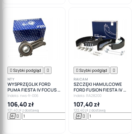

Szybki podgląd


Szybki podgląd

NTY
RAICAM
WYSPRZĘGLIK FORD
SZCZĘKI HAMULCOWE
PUMA FIESTA IV FOCUS I
FORD FUSION FIESTA IV V
MK1 BENZ
PUMA KA
Indeks: nws-fr-006
Indeks: RA28200
106,40 zł
107,40 zł
121,40 zł z dostawą
122,40 zł z dostawą






Do

koszyka