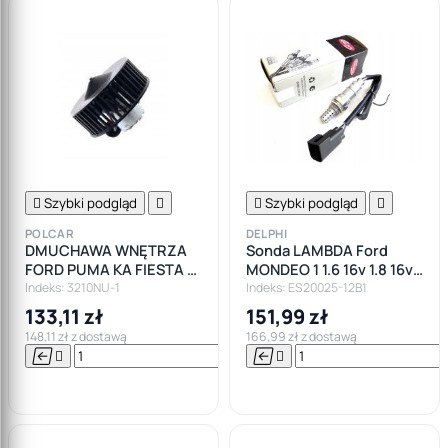

Szybki podgląd


Szybki podgląd

POLCAR
DELPHI
DMUCHAWA WNĘTRZA
Sonda LAMBDA Ford
FORD PUMA KA FIESTA V
MONDEO 1 1.6 16v 1.8 16v
95-02
2.0 16v
Indeks: 3210NU-1
Indeks: ES20025-12B1
133,11 zł
151,99 zł
148,11 zł z dostawą
166,99 zł z dostawą






Do

koszyka