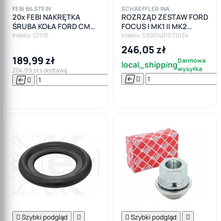
FEBI BILSTEIN
SCHAEFFLER INA
20x FEBI NAKRĘTKA
ROZRZĄD ZESTAW FORD
ŚRUBA KOŁA FORD CMAX
FOCUS I MK1 II MK2
FIESTA FOCUS MONDEO
FIESTA MK4 MK5 1.25 1.4
Indeks: 07176
Indeks: 530014010 T0134
SMAX M12X1,5
1.6 16V
246,05 zł
189,99 zł
Darmowa
local_shipping
wysyłka
204,99 zł z dostawą






Do

koszyka

Szybki podgląd


Szybki podgląd
