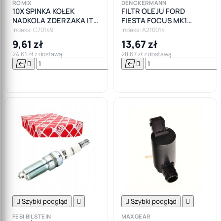
ROMIX
DENCKERMANN
10X SPINKA KOŁEK
FILTR OLEJU FORD
NADKOLA ZDERZAKA ITD
FIESTA FOCUS MK1
OPEL FORD
FIESTA 1,4 1,6
Indeks: C70149
Indeks: A210014
9,61 zł
13,67 zł
24,61 zł z dostawą
28,67 zł z dostawą






Do

koszyka

Szybki podgląd


Szybki podgląd

FEBI BILSTEIN
MAXGEAR