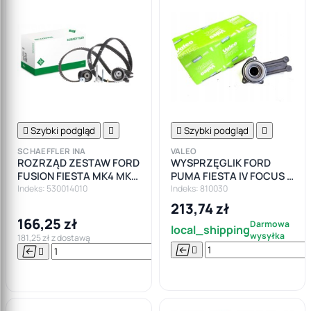

Szybki podgląd


Szybki podgląd

SCHAEFFLER INA
VALEO
ROZRZĄD ZESTAW FORD
WYSPRZĘGLIK FORD
FUSION FIESTA MK4 MK5
PUMA FIESTA IV FOCUS I
FOCUS I II PUMA 1.25 1.4
MK1 BENZ
Indeks: 530014010
Indeks: 810030
1.6
213,74 zł
166,25 zł
Darmowa
local_shipping
wysyłka
181,25 zł z dostawą






Do

koszyka