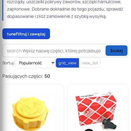
rozrządy, uszczelki pokrywy zaworów, szczęki hamulcowe,
zapłonowe. Dobrane dokładnie do tego pojazdu; sprawdź
dopasowanie i złóż zamówienie z szybką wysyłką.
tune
Filtruj i zawężaj
search
Szukaj
Sortuj:
grid_view
view_list
Pasujących części:
50