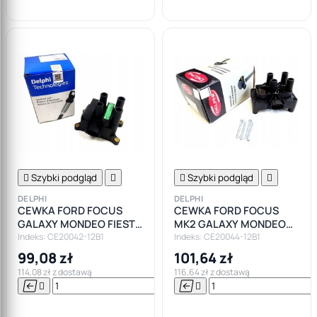

Szybki podgląd


Szybki podgląd

DELPHI
DELPHI
CEWKA FORD FOCUS
CEWKA FORD FOCUS
GALAXY MONDEO FIESTA
MK2 GALAXY MONDEO
1.4 1.8 2.0
MK2 MK3 FUSION FIESTA
Indeks: CE20042-12B1
Indeks: CE20044-12B1
99,08 zł
101,64 zł
114,08 zł z dostawą
116,64 zł z dostawą






Do

koszyka