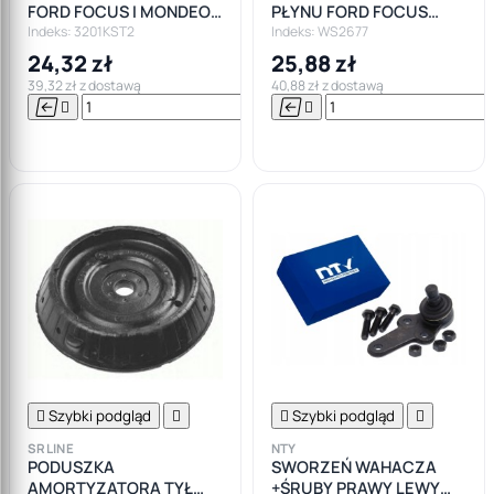
FORD FOCUS I MONDEO
PŁYNU FORD FOCUS
MK2 MK3 Łódź
MONDEO FIESTA
Indeks: 3201KST2
Indeks: WS2677
24,32 zł
25,88 zł
39,32 zł z dostawą
40,88 zł z dostawą






Do

koszyka

Szybki podgląd


Szybki podgląd

SRLINE
NTY
PODUSZKA
SWORZEŃ WAHACZA
AMORTYZATORA TYŁ
+ŚRUBY PRAWY LEWY