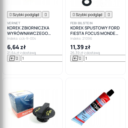

Szybki podgląd


Szybki podgląd

VERNET
FEBI BILSTEIN
KOREK ZBIORNICZKA
KOREK SPUSTOWY FORD
WYRÓWNAWCZEGO
FIESTA FOCUS MONDEO
FORD FOCUS I MK1
GALAXY KA
Indeks: cck-fr-004
Indeks: 21096
6,64 zł
11,39 zł
21,64 zł z dostawą
26,39 zł z dostawą






Do

koszyka