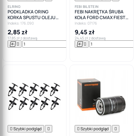
ELRING
FEBI BILSTEIN
PODKLADKA ORING
FEBI NAKRĘTKA ŚRUBA
KORKA SPUSTU OLEJU
KOŁA FORD CMAX FIESTA
FORD MAZDA JAGUAR
FOCUS MONDEO SMAX
Indeks: 176.090
Indeks: 07176
VOLVO ALFA
GALAXY M12X1,5
2,85 zł
9,45 zł
17,85 zł z dostawą
24,45 zł z dostawą






Do

koszyka

Szybki podgląd


Szybki podgląd
