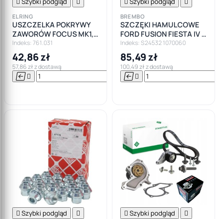

Szybki podgląd


Szybki podgląd

ELRING
BREMBO
USZCZELKA POKRYWY
SZCZĘKI HAMULCOWE
ZAWORÓW FOCUS MK1,
FORD FUSION FIESTA IV V
MK2 1.4 - 1.6
PUMA KA
Indeks: 761.031
Indeks: S24532 1070060
42,86 zł
85,49 zł
57,86 zł z dostawą
100,49 zł z dostawą






Do

koszyka

Szybki podgląd


Szybki podgląd
