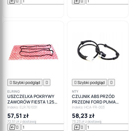






Do

koszyka

Szybki podgląd


Szybki podgląd

ELRING
NTY
USZCZELKA POKRYWY
CZUJNIK ABS PRZÓD
ZAWORÓW FIESTA 1.25
PRZEDNI FORD PUMA
1.4 1.6
FIESTA MK4 IV
Indeks: ELR 761031
Indeks: HCA-FR-003
57,51 zł
58,23 zł
72,51 zł z dostawą
73,23 zł z dostawą






Do