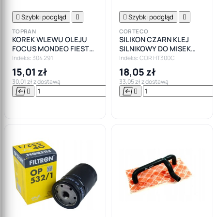

Szybki podgląd


Szybki podgląd

TOPRAN
CORTECO
KOREK WLEWU OLEJU
SILIKON CZARN KLEJ
FOCUS MONDEO FIESTA
SILNIKOWY DO MISEK
TRANSIT
CORTECO +300
Indeks: 304 291
Indeks: COR HT300C
15,01 zł
18,05 zł
30,01 zł z dostawą
33,05 zł z dostawą






Do

koszyka