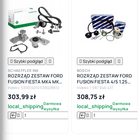

Szybki podgląd


Szybki podgląd

SCHAEFFLER INA
BOSCH
ROZRZĄD ZESTAW FORD
ROZRZĄD ZESTAW FORD
FUSION FIESTA MK4 MK5
FUSION FIESTA 4/5 1.25
FOCUS I II PUMA 1.25 1.4
1.4 1.6
Indeks: 530014010 538028810
Indeks: 1 987 946 431
1.6
303,99 zł
308,75 zł
Darmowa
Darmowa
local_shipping
local_shipping
wysyłka
wysyłka






Do

koszyka