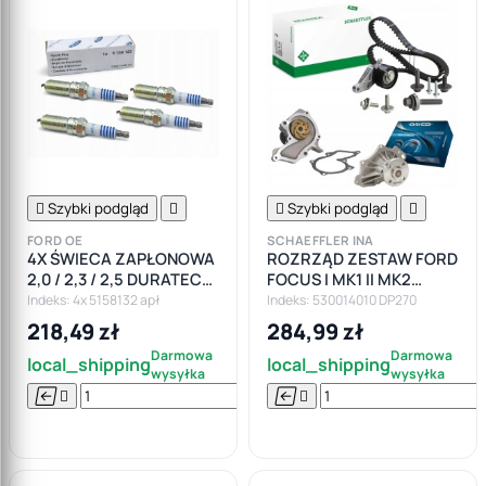

Szybki podgląd


Szybki podgląd

FORD OE
SCHAEFFLER INA
4X ŚWIECA ZAPŁONOWA
ROZRZĄD ZESTAW FORD
2,0 / 2,3 / 2,5 DURATEC
FOCUS I MK1 II MK2
5158132 CV6E-12405-AA
PUMA FUSION FIESTA
Indeks: 4x 5158132 apł
Indeks: 530014010 DP270
1.25 1.4 1.6 16V
218,49 zł
284,99 zł
Darmowa
Darmowa
local_shipping
local_shipping
wysyłka
wysyłka






Do

koszyka