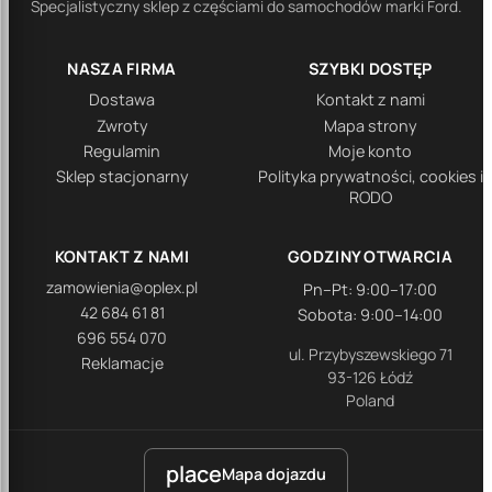
Specjalistyczny sklep z częściami do samochodów marki Ford.
NASZA FIRMA
SZYBKI DOSTĘP
Dostawa
Kontakt z nami
Zwroty
Mapa strony
Regulamin
Moje konto
Sklep stacjonarny
Polityka prywatności, cookies i
RODO
KONTAKT Z NAMI
GODZINY OTWARCIA
zamowienia@oplex.pl
Pn–Pt: 9:00–17:00
42 684 61 81
Sobota: 9:00–14:00
696 554 070
ul. Przybyszewskiego 71
Reklamacje
93-126 Łódź
Poland
place
Mapa dojazdu