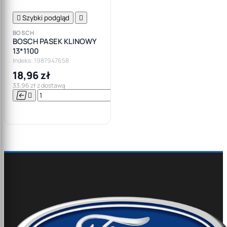

Szybki podgląd

BOSCH
BOSCH PASEK KLINOWY
13*1100
Indeks: 1987947658
18,96 zł
33,96 zł z dostawą




Do

koszyka