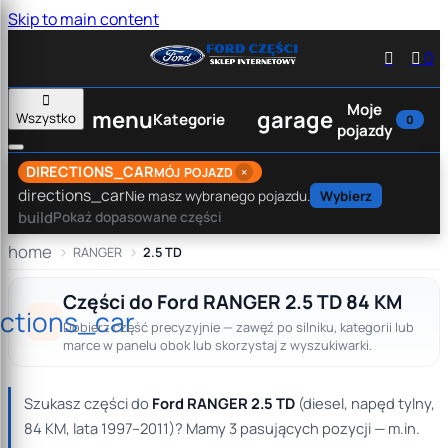
Skip to main content


0

Moje
menu
garage
Wszystko
Kategorie
0
pojazdy
DIRECTIONS_CAR
×
MÓJ POJAZD
directions_car
Nie masz wybranego pojazdu.
Wybierz
build
Pokaż dopasowane części
home
RANGER
2.5 TD
Części do Ford RANGER 2.5 TD 84 KM
ections_car
Dobierz część precyzyjnie — zawęź po silniku, kategorii lub
marce w panelu obok lub skorzystaj z wyszukiwarki.
Szukasz części do
Ford RANGER 2.5 TD
(diesel, napęd tylny,
84 KM, lata 1997–2011)? Mamy 3 pasujących pozycji — m.in.