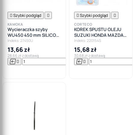

Szybki podgląd


Szybki podgląd

KAMOKA
CORTECO
Wycieraczka szyby
KOREK SPUSTU OLEJU
WU450 450 mm SILICON
SUZUKI HONDA MAZDA
LINE PŁASKA
KIA M14X1,5
Indeks: 27450U
Indeks: 220154S
13,66 zł
15,68 zł
28,66 zł z dostawą
30,68 zł z dostawą






Do

koszyka