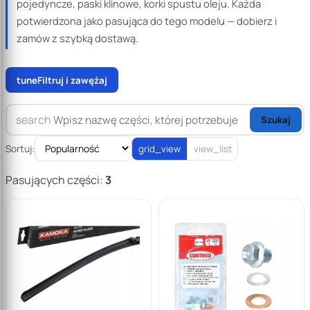
pojedyncze, paski klinowe, korki spustu oleju. Każda
potwierdzona jako pasująca do tego modelu — dobierz i
zamów z szybką dostawą.
tune
Filtruj i zawężaj
search
Szukaj
Sortuj:
grid_view
view_list
Pasujących części:
3