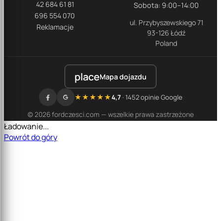
42 684 61 81
Sobota: 9:00–14:00
696 554 070
ul. Przybyszewskiego 71
Reklamacje
93-126 Łódź
Poland
place
Mapa dojazdu
★★★★★
4,7
· 1452 opinie Google
© 2026 fordczesci.com — wszelkie prawa zastrzeżone
Ładowanie...
Powrót do góry