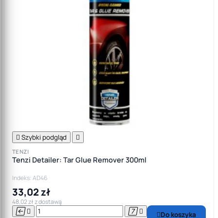

Szybki podgląd

TENZI
Tenzi Detailer: Tar Glue Remover 300ml
Indeks: AD46
33,02 zł
48,02 zł z dostawą




Do koszyka
