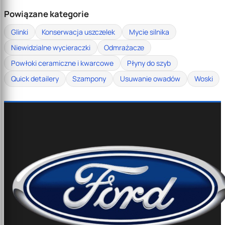
Powiązane kategorie
Glinki
Konserwacja uszczelek
Mycie silnika
Niewidzialne wycieraczki
Odmrażacze
Powłoki ceramiczne i kwarcowe
Płyny do szyb
Quick detailery
Szampony
Usuwanie owadów
Woski