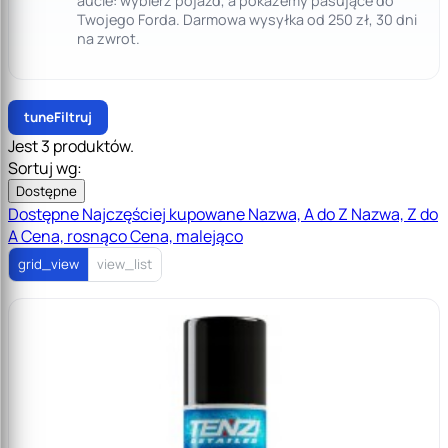
aucie: wybierz pojazd, a pokażemy pasujące do
Twojego Forda. Darmowa wysyłka od 250 zł, 30 dni
na zwrot.
tune
Filtruj
Jest 3 produktów.
Sortuj wg:
Dostępne
Dostępne
Najczęściej kupowane
Nazwa, A do Z
Nazwa, Z do
A
Cena, rosnąco
Cena, malejąco
grid_view
view_list