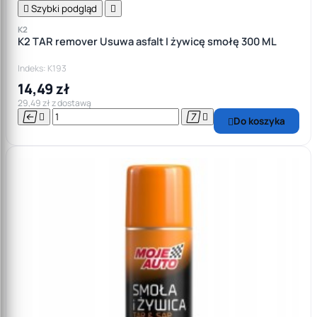

Szybki podgląd

K2
K2 TAR remover Usuwa asfalt I żywicę smołę 300 ML
Indeks: K193
14,49 zł
29,49 zł z dostawą




Do koszyka
