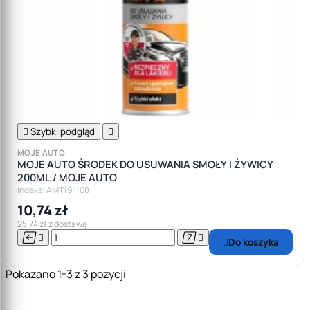

Szybki podgląd

MOJE AUTO
MOJE AUTO ŚRODEK DO USUWANIA SMOŁY I ŻYWICY
200ML / MOJE AUTO
Indeks: AMT19-108
10,74 zł
25,74 zł z dostawą




Do koszyka

Pokazano 1-3 z 3 pozycji