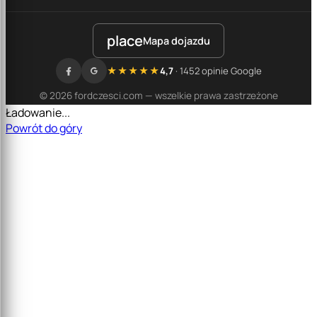
place
Mapa dojazdu
★★★★★
4,7
· 1452 opinie Google
© 2026 fordczesci.com — wszelkie prawa zastrzeżone
Ładowanie...
Powrót do góry