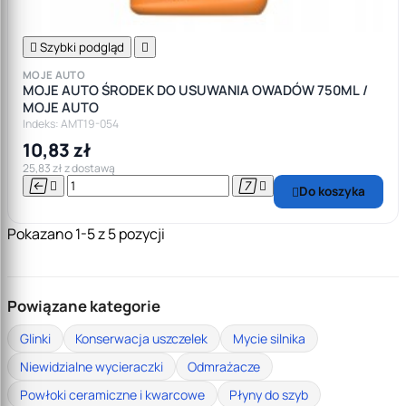

Szybki podgląd

MOJE AUTO
MOJE AUTO ŚRODEK DO USUWANIA OWADÓW 750ML /
MOJE AUTO
Indeks: AMT19-054
10,83 zł
25,83 zł z dostawą




Do koszyka

Pokazano 1-5 z 5 pozycji
Powiązane kategorie
Glinki
Konserwacja uszczelek
Mycie silnika
Niewidzialne wycieraczki
Odmrażacze
Powłoki ceramiczne i kwarcowe
Płyny do szyb