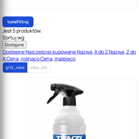
tune
Filtruj
Jest 5 produktów.
Sortuj wg:
Dostępne
Dostępne
Najczęściej kupowane
Nazwa, A do Z
Nazwa, Z do
A
Cena, rosnąco
Cena, malejąco
grid_view
view_list