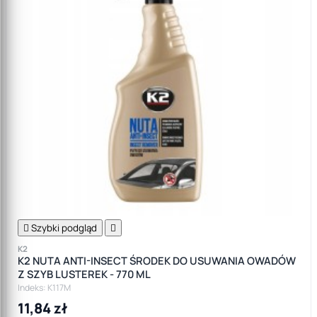

Szybki podgląd

K2
K2 NUTA ANTI-INSECT ŚRODEK DO USUWANIA OWADÓW
Z SZYB LUSTEREK - 770 ML
Indeks: K117M
11,84 zł