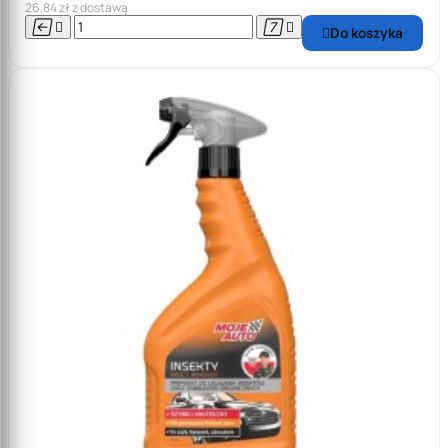
26,84 zł z dostawą




Do koszyka
