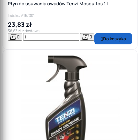
Płyn do usuwania owadów Tenzi Mosquitos 1 l
Indeks: A15/001
23,83 zł
38,83 zł z dostawą




Do koszyka
