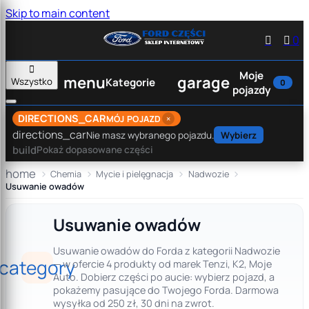
Skip to main content


0

Moje
menu
garage
Wszystko
Kategorie
0
pojazdy
DIRECTIONS_CAR
×
MÓJ POJAZD
directions_car
Nie masz wybranego pojazdu.
Wybierz
build
Pokaż dopasowane części
home
Chemia
Mycie i pielęgnacja
Nadwozie
Usuwanie owadów
Usuwanie owadów
Usuwanie owadów do Forda z kategorii Nadwozie
category
— w ofercie 4 produkty od marek Tenzi, K2, Moje
Auto. Dobierz części po aucie: wybierz pojazd, a
pokażemy pasujące do Twojego Forda. Darmowa
wysyłka od 250 zł, 30 dni na zwrot.