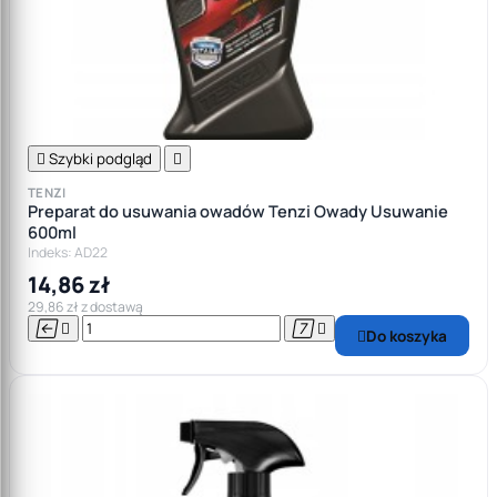

Szybki podgląd

TENZI
Preparat do usuwania owadów Tenzi Owady Usuwanie
600ml
Indeks: AD22
14,86 zł
29,86 zł z dostawą




Do koszyka
