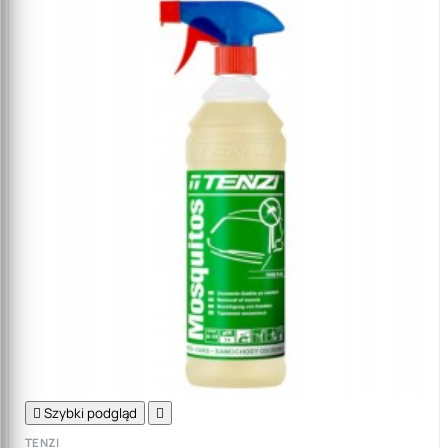

Szybki podgląd

TENZI