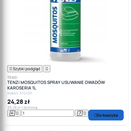

Szybki podgląd

TENZI
TENZI MOSQUITOS SPRAY USUWANIE OWADÓW
KAROSERIA 1L
Indeks: A15/001
24,28 zł
39,28 zł z dostawą




Do koszyka
