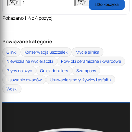




Do koszyka

Pokazano 1-4 z 4 pozycji
Powiązane kategorie
Glinki
Konserwacja uszczelek
Mycie silnika
Niewidzialne wycieraczki
Powłoki ceramiczne i kwarcowe
Płyny do szyb
Quick detailery
Szampony
Usuwanie owadów
Usuwanie smoły, żywicy i asfaltu
Woski