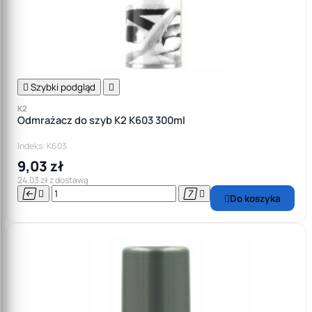

Szybki podgląd

K2
Odmrażacz do szyb K2 K603 300ml
Indeks: K603
9,03 zł
24,03 zł z dostawą




Do koszyka
