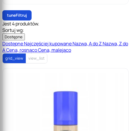
tune
Filtruj
Jest 4 produktów.
Sortuj wg:
Dostępne
Dostępne
Najczęściej kupowane
Nazwa, A do Z
Nazwa, Z do
A
Cena, rosnąco
Cena, malejąco
grid_view
view_list