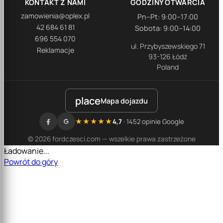
KONTAKT Z NAMI
GODZINY OTWARCIA
zamowienia@oplex.pl
Pn–Pt: 9:00–17:00
42 684 61 81
Sobota: 9:00–14:00
696 554 070
ul. Przybyszewskiego 71
Reklamacje
93-126 Łódź
Poland
place
Mapa dojazdu
★★★★★
4,7
· 1452 opinie Google
© 2026 fordczesci.com — wszelkie prawa zastrzeżone
Ładowanie...
Powrót do góry