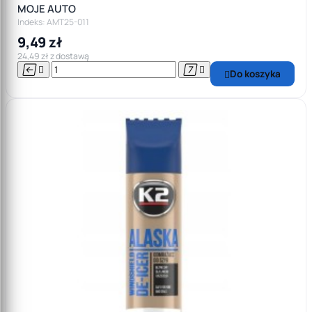
MOJE AUTO
Indeks: AMT25-011
9,49 zł
24,49 zł z dostawą




Do koszyka
