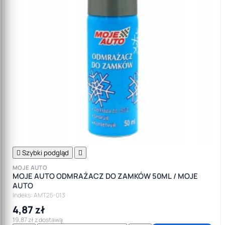

Szybki podgląd

MOJE AUTO
MOJE AUTO ODMRAŻACZ DO ZAMKÓW 50ML / MOJE
AUTO
Indeks: AMT25-013
4,87 zł
19,87 zł z dostawą