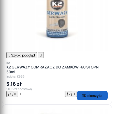

Szybki podgląd

K2
K2 GERWAZY ODMRAŻACZ DO ZAMKÓW -60 STOPNI
50ml
Indeks: K656
5,16 zł
20,16 zł z dostawą




Do koszyka
