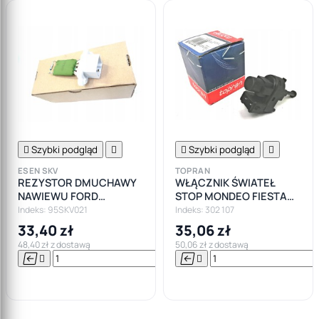

Szybki podgląd


Szybki podgląd

ESEN SKV
TOPRAN
REZYSTOR DMUCHAWY
WŁĄCZNIK ŚWIATEŁ
NAWIEWU FORD
STOP MONDEO FIESTA
MONDEO IV FOCUS II
FOCUS FUSION
Indeks: 95SKV021
Indeks: 302 107
33,40 zł
35,06 zł
48,40 zł z dostawą
50,06 zł z dostawą






Do

koszyka