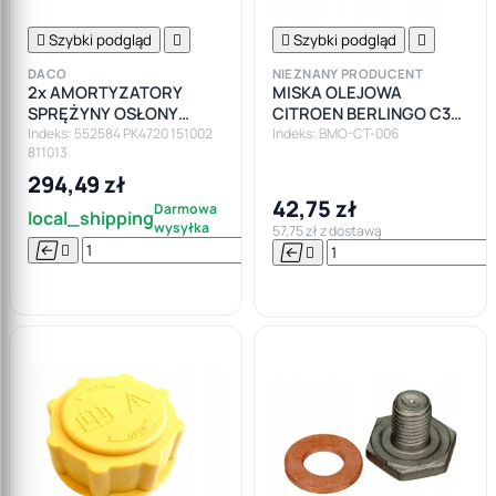

Szybki podgląd


Szybki podgląd

DACO
NIEZNANY PRODUCENT
2x AMORTYZATORY
MISKA OLEJOWA
SPRĘŻYNY OSŁONY
CITROEN BERLINGO C3
ODBOJE TYŁ FORD
C4 C5 PEUGEOT 206 307
Indeks: 552584 PK4720 151002
Indeks: BMO-CT-006
811013
FIESTA V MK5
FORD FOCUS MONDEO
294,49 zł
42,75 zł
Darmowa
local_shipping
wysyłka
57,75 zł z dostawą






Do

koszyka