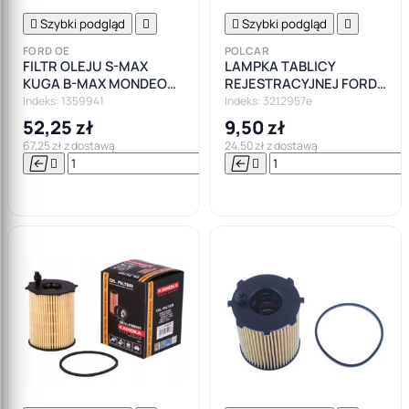

Szybki podgląd


Szybki podgląd

FORD OE
POLCAR
FILTR OLEJU S-MAX
LAMPKA TABLICY
KUGA B-MAX MONDEO
REJESTRACYJNEJ FORD
FOCUS 1.6 TDCI
FUSION FIESTA
Indeks: 1359941
Indeks: 3212957e
52,25 zł
9,50 zł
67,25 zł z dostawą
24,50 zł z dostawą






Do

koszyka