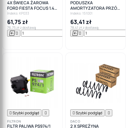
4X ŚWIECA ŻAROWA
PODUSZKA
FORD FIESTA FOCUS 1.4
AMORTYZATORA PRZÓD
1.6TDCI
FORD FIESTA V FUSION
Indeks: KP033
Indeks: 151001
61,75 zł
63,41 zł
76,75 zł z dostawą
78,41 zł z dostawą






Do

koszyka

Szybki podgląd


Szybki podgląd

FILTRON
DACO
FILTR PALIWA PS974/1
2 X SPRĘŻYNA