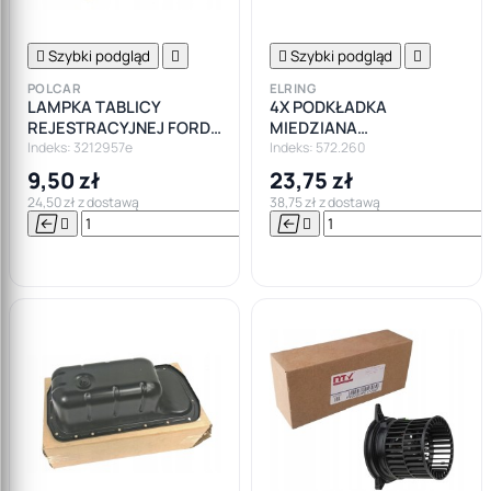

Szybki podgląd


Szybki podgląd

POLCAR
ELRING
LAMPKA TABLICY
4X PODKŁADKA
REJESTRACYJNEJ FORD
MIEDZIANA
FUSION FIESTA
WTRYSKIWACZA BMW
Indeks: 3212957e
Indeks: 572.260
DIESEL OPEL FORD VW
9,50 zł
23,75 zł
CITROEN
24,50 zł z dostawą
38,75 zł z dostawą






Do

koszyka