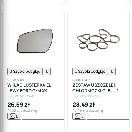

Szybki podgląd


Szybki podgląd

VIEW MAX
MAXGEAR
WKŁAD LUSTERKA EL.
ZESTAW USZCZELEK
LEWY FORD C-MAX
CHŁODNICZKI OLEJU 1.6
MONDEO III 03-
HDI FORD CITROEN
Indeks: 3202546E
Indeks: 70-0461
PEUGEOT VOLVO
26,59 zł
28,49 zł
41,59 zł z dostawą
43,49 zł z dostawą






Do

koszyka