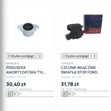

Szybki podgląd


Szybki podgląd

KAMOKA
TOPRAN
PODUSZKA
CZUJNIK WŁĄCZNIK
AMORTYZATORA TYŁ
ŚWIATŁA STOP FORD
FORD FIESTA V FUSION
FOCUS MONDEO
Indeks: 209131
Indeks: 302 107
30,40 zł
31,78 zł
45,40 zł z dostawą
46,78 zł z dostawą






Do

koszyka