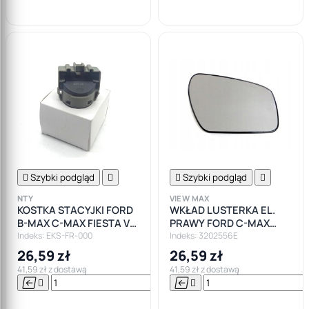
koszyka

Szybki podgląd


Szybki podgląd

NTY
VIEW MAX
KOSTKA STACYJKI FORD
WKŁAD LUSTERKA EL.
B-MAX C-MAX FIESTA V
PRAWY FORD C-MAX
VI
MONDEO III 03-
Indeks: EKS-FR-000
Indeks: 3202556E
26,59 zł
26,59 zł
41,59 zł z dostawą
41,59 zł z dostawą






Do

koszyka