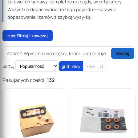
żarowe, dmuchawy, kompletne rozrządy, amortyzatory.
Wszystkie dopasowane do tego pojazdu — sprawdź
dopasowanie i zamów z szybką wysyłką.
tune
Filtruj i zawężaj
search
Szukaj
Sortuj:
grid_view
view_list
Pasujących części:
132