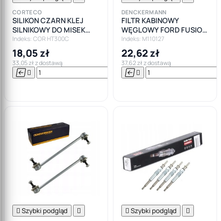
CORTECO
DENCKERMANN
SILIKON CZARN KLEJ
FILTR KABINOWY
SILNIKOWY DO MISEK
WĘGLOWY FORD FUSION
CORTECO +300
FIESTA V MK5 !
Indeks: COR HT300C
Indeks: M110127
18,05 zł
22,62 zł
33,05 zł z dostawą
37,62 zł z dostawą






Do

koszyka

Szybki podgląd


Szybki podgląd
