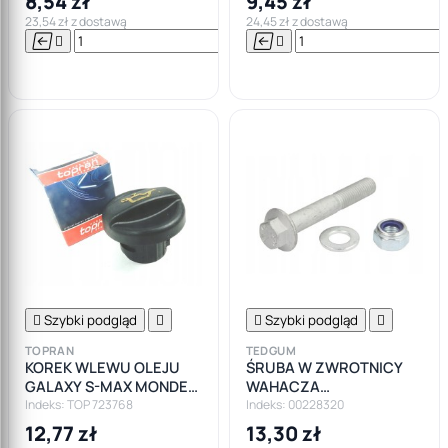
8,54 zł
9,45 zł
MAX
23,54 zł z dostawą
24,45 zł z dostawą






Do

koszyka

Szybki podgląd


Szybki podgląd

TOPRAN
TEDGUM
KOREK WLEWU OLEJU
ŚRUBA W ZWROTNICY
GALAXY S-MAX MONDEO
WAHACZA
IV 2.0 TDCI
POPRZECZNEGO POD
Indeks: TOP 723768
Indeks: 00228320
SPRĘŻYNĘ FORD
12,77 zł
13,30 zł
MONDEO GALAXY SMAX