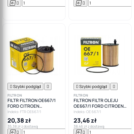






Do

koszyka

Szybki podgląd


Szybki podgląd

FILTRON
FILTRON
FILTR FILTRON OE667/1
FILTRON FILTR OLEJU
FORD CITROEN
OE667/1 FORD CITROEN
PEUGEOT MAZDA VOLVO
PEUGEOT
Indeks: FTR OE667/1
Indeks: OE 667/1
1.4 1.6D HDI
20,38 zł
23,46 zł
35,38 zł z dostawą
38,46 zł z dostawą






Do