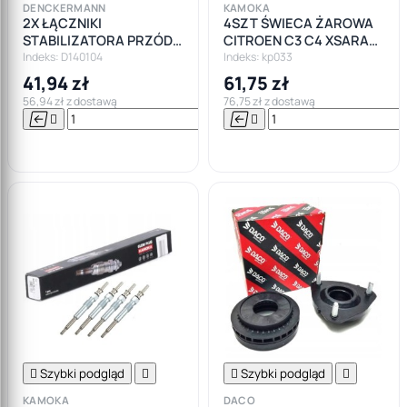
DENCKERMANN
KAMOKA
2X ŁĄCZNIKI
4SZT ŚWIECA ŻAROWA
STABILIZATORA PRZÓD
CITROEN C3 C4 XSARA
do FORD FIESTA V
1.4 1.6HDI
Indeks: D140104
Indeks: kp033
FUSION MAZDA
41,94 zł
61,75 zł
56,94 zł z dostawą
76,75 zł z dostawą






Do

koszyka

Szybki podgląd


Szybki podgląd

KAMOKA
DACO