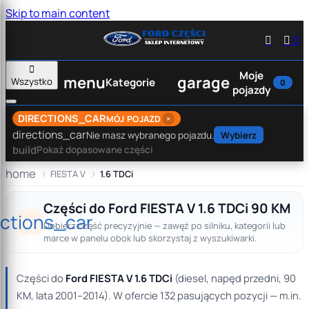
Skip to main content


0

Moje
menu
garage
Wszystko
Kategorie
0
pojazdy
DIRECTIONS_CAR
×
MÓJ POJAZD
directions_car
Nie masz wybranego pojazdu.
Wybierz
build
Pokaż dopasowane części
home
FIESTA V
1.6 TDCi
Części do Ford FIESTA V 1.6 TDCi 90 KM
ections_car
Dobierz część precyzyjnie — zawęź po silniku, kategorii lub
marce w panelu obok lub skorzystaj z wyszukiwarki.
Części do
Ford FIESTA V 1.6 TDCi
(diesel, napęd przedni, 90
KM, lata 2001–2014). W ofercie 132 pasujących pozycji — m.in.