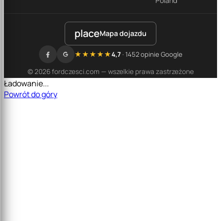
Poland
place
Mapa dojazdu
★★★★★
4,7
· 1452 opinie Google
© 2026 fordczesci.com — wszelkie prawa zastrzeżone
Ładowanie...
Powrót do góry