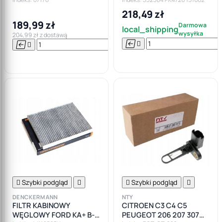
SMAX M12X1,5
OSŁONY ODBOJE
218,49 zł
MOCOWANIA
189,99 zł
Darmowa
local_shipping
wysyłka
204,99 zł z dostawą






Do

koszyka

Szybki podgląd


Szybki podgląd

DENCKERMANN
NTY
FILTR KABINOWY
CITROEN C3 C4 C5
WĘGLOWY FORD KA+ B-
PEUGEOT 206 207 307