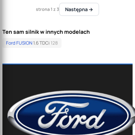
Następna →
strona 1 z 3
Ten sam silnik w innych modelach
Ford FUSION
1.6 TDCi
128