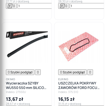
27,77 zł z dostawą
28,30 zł z dostawą






Do

koszyka

Szybki podgląd


Szybki podgląd

OXIMO
ELRING
Wycieraczka SZYBY
USZCZELKA POKRYWY
WU550 550 mm SILICON
ZAWORÓW FORD FOCUS
LINE PŁASKA
II FUSION 1.6 TDCI
Indeks: 27550U
Indeks: 375.510
13,67 zł
16,15 zł
28,67 zł z dostawą
31,15 zł z dostawą