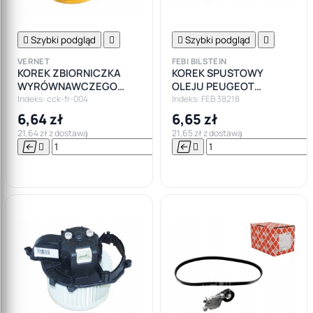

Szybki podgląd


Szybki podgląd

VERNET
FEBI BILSTEIN
KOREK ZBIORNICZKA
KOREK SPUSTOWY
WYRÓWNAWCZEGO
OLEJU PEUGEOT
FORD FOCUS I MK1
CITROEN FORD VOLVO
Indeks: cck-fr-004
Indeks: FEB 38218
TD
6,64 zł
6,65 zł
21,64 zł z dostawą
21,65 zł z dostawą






Do

koszyka