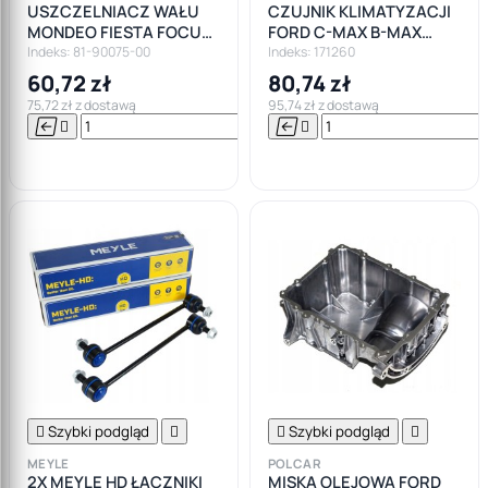
USZCZELNIACZ WAŁU
CZUJNIK KLIMATYZACJI
MONDEO FIESTA FOCUS
FORD C-MAX B-MAX
1.0 ECOBOOST
FIESTA FEBI
Indeks: 81-90075-00
Indeks: 171260
60,72 zł
80,74 zł
75,72 zł z dostawą
95,74 zł z dostawą






Do

koszyka

Szybki podgląd


Szybki podgląd

MEYLE
POLCAR
2X MEYLE HD ŁĄCZNIKI
MISKA OLEJOWA FORD