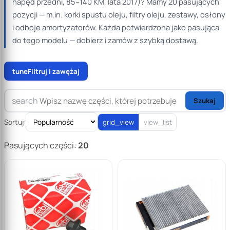
napęd przedni, 85–140 KM, lata 2017)? Mamy 20 pasujących
pozycji — m.in. korki spustu oleju, filtry oleju, zestawy, osłony
i odboje amortyzatorów. Każda potwierdzona jako pasująca
do tego modelu — dobierz i zamów z szybką dostawą.
tune
Filtruj i zawężaj
search
Szukaj
Sortuj:
grid_view
view_list
Pasujących części:
20