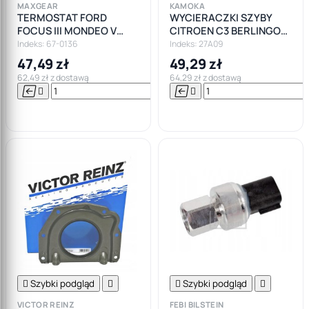
MAXGEAR
KAMOKA
TERMOSTAT FORD
WYCIERACZKI SZYBY
FOCUS III MONDEO V
CITROEN C3 BERLINGO
FIESTA VII 1.0 B-MAX
FIAT TIPO PEUGEOT 208
Indeks: 67-0136
Indeks: 27A09
ECOBOOST
PARTNER 650/400
47,49 zł
49,29 zł
62,49 zł z dostawą
64,29 zł z dostawą






Do

koszyka

Szybki podgląd


Szybki podgląd

VICTOR REINZ
FEBI BILSTEIN