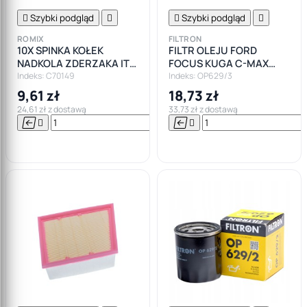

Szybki podgląd


Szybki podgląd

ROMIX
FILTRON
10X SPINKA KOŁEK
FILTR OLEJU FORD
NADKOLA ZDERZAKA ITD
FOCUS KUGA C-MAX
OPEL FORD
FIESTA 1.0 1.5 ECOBOOST
Indeks: C70149
Indeks: OP629/3
FILTRON
9,61 zł
18,73 zł
24,61 zł z dostawą
33,73 zł z dostawą






Do

koszyka