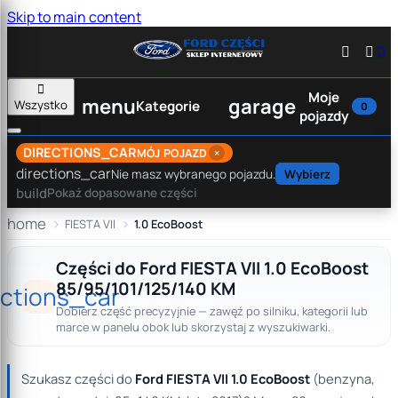
Skip to main content


0

Moje
menu
garage
Wszystko
Kategorie
0
pojazdy
DIRECTIONS_CAR
×
MÓJ POJAZD
directions_car
Nie masz wybranego pojazdu.
Wybierz
build
Pokaż dopasowane części
home
FIESTA VII
1.0 EcoBoost
Części do Ford FIESTA VII 1.0 EcoBoost
85/95/101/125/140 KM
ections_car
Dobierz część precyzyjnie — zawęź po silniku, kategorii lub
marce w panelu obok lub skorzystaj z wyszukiwarki.
Szukasz części do
Ford FIESTA VII 1.0 EcoBoost
(benzyna,