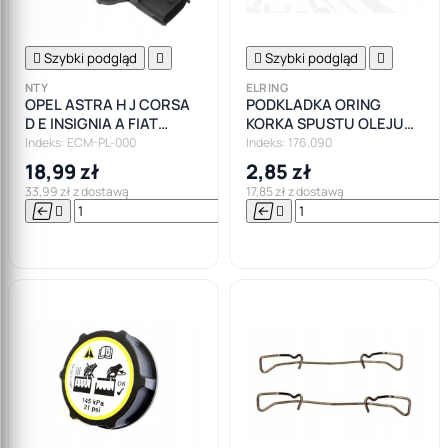

Szybki podgląd


Szybki podgląd

NTY
ELRING
OPEL ASTRA H J CORSA
PODKLADKA ORING
D E INSIGNIA A FIAT
KORKA SPUSTU OLEJU
PUNTO CZUJNIK MAP
FORD MAZDA JAGUAR
Indeks: ECM-PL-000
Indeks: 176.090
SENSOR
VOLVO ALFA
18,99 zł
2,85 zł
33,99 zł z dostawą
17,85 zł z dostawą






Do

koszyka