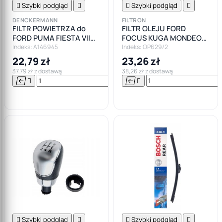

Szybki podgląd


Szybki podgląd

DENCKERMANN
FILTRON
FILTR POWIETRZA do
FILTR OLEJU FORD
FORD PUMA FIESTA VII
FOCUS KUGA MONDEO
ECOSPORT
S-MAX TRANSIT
Indeks: A146945
Indeks: OP629/2
BENZYNY FILTRON
22,79 zł
23,26 zł
37,79 zł z dostawą
38,26 zł z dostawą






Do

koszyka

Szybki podgląd


Szybki podgląd
