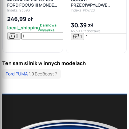
FORD FOCUS III MONDEO
PRZECIWPYŁOWE
V FIESTA VII 1.0
ODBOJE
Indeks: 93593
Indeks: PK4720
ECOBOOST
AMORTYZATORA GOLF
246,99 zł
IV V BORA FIESTA VI
30,39 zł
Darmowa
FABIA I
local_shipping
wysyłka
45,39 zł z dostawą






Do

koszyka
Ten sam silnik w innych modelach
Ford PUMA
1.0 EcoBoost
7