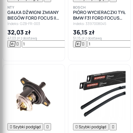
NTY
BOSCH
GAŁKA DŹWIGNI ZMIANY
PIÓRO WYCIERACZKI TYŁ
BIEGÓW FORD FOCUS II
BMW F31 FORD FOCUS
III KUGA MONDEO IV S-
KUGA VW PASSAT B6 B7
Indeks: GZB-FR-003
Indeks: 3397008045
MAX C-MAX 5B
BOSCH
32,03 zł
36,15 zł
47,03 zł z dostawą
51,15 zł z dostawą






Do

koszyka

Szybki podgląd


Szybki podgląd
