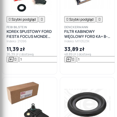

Szybki podgląd


Szybki podgląd

FEBI BILSTEIN
DENCKERMANN
KOREK SPUSTOWY FORD
FILTR KABINOWY
FIESTA FOCUS MONDEO
WĘGLOWY FORD KA+ B-
GALAXY KA
MAX ECOSPORT
Indeks: 21096
Indeks: M110523K
11,39 zł
33,89 zł
26,39 zł z dostawą
48,89 zł z dostawą






Do

koszyka