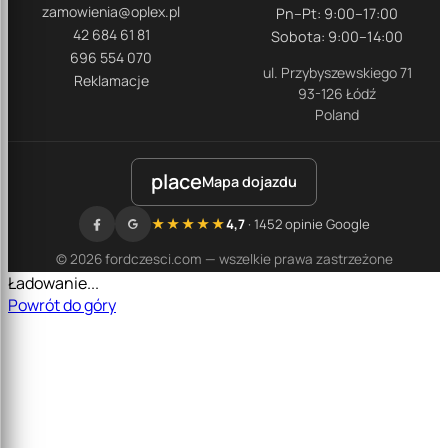
zamowienia@oplex.pl
Pn–Pt: 9:00–17:00
42 684 61 81
Sobota: 9:00–14:00
696 554 070
ul. Przybyszewskiego 71
Reklamacje
93-126 Łódź
Poland
place
Mapa dojazdu
★★★★★
4,7
· 1452 opinie Google
© 2026 fordczesci.com — wszelkie prawa zastrzeżone
Ładowanie...
Powrót do góry