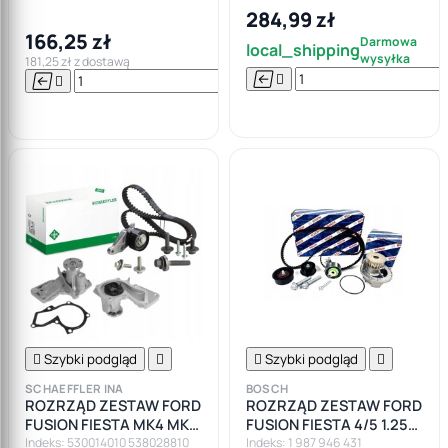
1.6
1.25 1.4 1.6 16V
284,99 zł
166,25 zł
Darmowa
local_shipping
wysyłka
181,25 zł z dostawą






Do

koszyka

Szybki podgląd


Szybki podgląd

SCHAEFFLER INA
BOSCH
ROZRZĄD ZESTAW FORD
ROZRZĄD ZESTAW FORD
FUSION FIESTA MK4 MK5
FUSION FIESTA 4/5 1.25
FOCUS I II PUMA 1.25 1.4
1.4 1.6
Indeks: 530014010 538028810
Indeks: 1 987 946 431