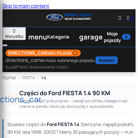
Skip to main content


0

Moje
menu
garage
Wszystko
Kategorie
0
pojazdy
DIRECTIONS_CAR
×
MÓJ POJAZD
directions_car
Nie masz wybranego pojazdu.
Wybierz
build
Pokaż dopasowane części
home
FIESTA
1.4
Części do Ford FIESTA 1.4 90 KM
ections_car
Dobierz część precyzyjnie — zawęź po silniku, kategorii lub
marce w panelu obok lub skorzystaj z wyszukiwarki.
Szukasz części do
Ford FIESTA 1.4
(benzyna, napęd przedni,
90 KM, lata 1998–2003)? Mamy 30 pasujących pozycji — m.in.