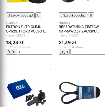

Szybki podgląd


Szybki podgląd

FILTRON
FRENKIT
FILTRON FILTR OLEJU
REPERATURKA ZESTAW
OP629/1 FORD VOLVO 1.4
NAPRAWCZY ZACISKU
1.6
48M OPEL FORD
Indeks: OP629/1
Indeks: 248027
18,23 zł
21,39 zł
33,23 zł z dostawą
36,39 zł z dostawą






Do

koszyka