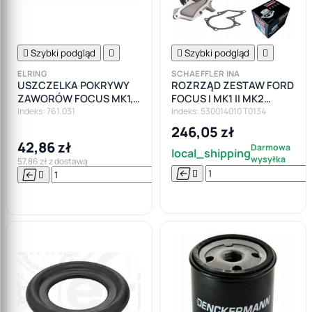

Szybki podgląd


Szybki podgląd

ELRING
SCHAEFFLER INA
USZCZELKA POKRYWY
ROZRZĄD ZESTAW FORD
ZAWORÓW FOCUS MK1,
FOCUS I MK1 II MK2
MK2 1.4 - 1.6
FIESTA MK4 MK5 1.25 1.4
Indeks: 761.031
Indeks: 530014010 T0134
1.6 16V
246,05 zł
42,86 zł
Darmowa
local_shipping
wysyłka
57,86 zł z dostawą






Do

koszyka