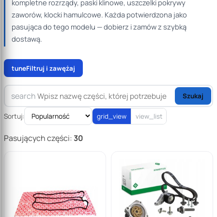
kompletne rozrządy, paski klinowe, uszczelki pokrywy
zaworów, klocki hamulcowe. Każda potwierdzona jako
pasująca do tego modelu — dobierz i zamów z szybką
dostawą.
tune
Filtruj i zawężaj
search
Szukaj
Sortuj:
grid_view
view_list
Pasujących części:
30