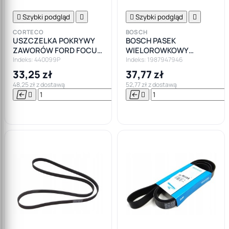

Szybki podgląd


Szybki podgląd

CORTECO
BOSCH
USZCZELKA POKRYWY
BOSCH PASEK
ZAWORÓW FORD FOCUS
WIELOROWKOWY
FIESTA MONDEO 1.4 1.6 TI
6PK1180
Indeks: 440099P
Indeks: 1987947946
33,25 zł
37,77 zł
48,25 zł z dostawą
52,77 zł z dostawą






Do

koszyka