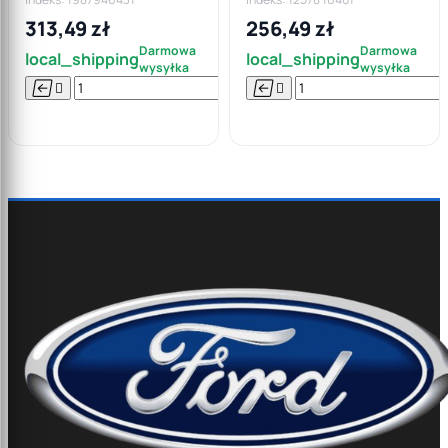
313,49 zł
256,49 zł
Darmowa
Darmowa
local_shipping
local_shipping
wysyłka
wysyłka






Do

koszyka