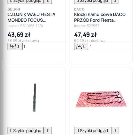

Szybki podgląd


Szybki podgląd

DELPHI
DACO
CZUJNIK WAŁU FIESTA
Klocki hamulcowe DACO
MONDEO FOCUS
PRZÓD Ford Fiesta
ESCORT 1.6 1.8
Mazda2 ABS
Indeks: SS10188-12B1
Indeks: 322557
43,69 zł
47,49 zł
58,69 zł z dostawą
62,49 zł z dostawą






Do

koszyka

Szybki podgląd


Szybki podgląd
