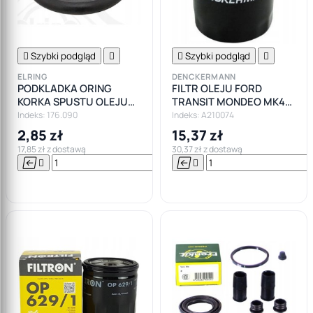

Szybki podgląd


Szybki podgląd

ELRING
DENCKERMANN
PODKLADKA ORING
FILTR OLEJU FORD
KORKA SPUSTU OLEJU
TRANSIT MONDEO MK4
FORD MAZDA JAGUAR
FOCUS I II VOLVO 2.0 2.2
Indeks: 176.090
Indeks: A210074
VOLVO ALFA
TDCI
2,85 zł
15,37 zł
17,85 zł z dostawą
30,37 zł z dostawą






Do

koszyka