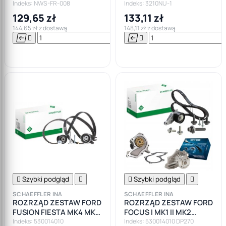
GALAXY FIESTA
95-02
Indeks: NWS-FR-008
Indeks: 3210NU-1
129,65 zł
133,11 zł
144,65 zł z dostawą
148,11 zł z dostawą






Do

koszyka

Szybki podgląd


Szybki podgląd

SCHAEFFLER INA
SCHAEFFLER INA
ROZRZĄD ZESTAW FORD
ROZRZĄD ZESTAW FORD
FUSION FIESTA MK4 MK5
FOCUS I MK1 II MK2
FOCUS I II PUMA 1.25 1.4
PUMA FUSION FIESTA
Indeks: 530014010
Indeks: 530014010 DP270