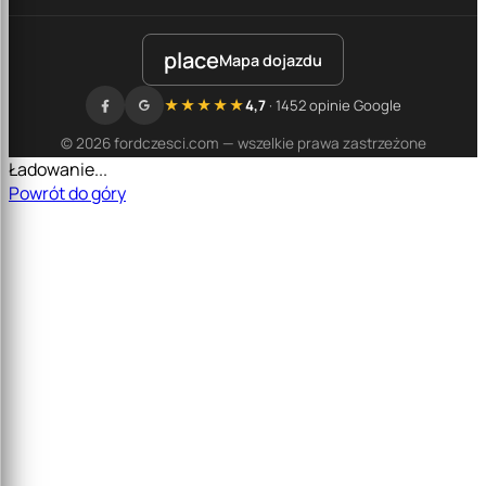
place
Mapa dojazdu
★★★★★
4,7
· 1452 opinie Google
© 2026 fordczesci.com — wszelkie prawa zastrzeżone
Ładowanie...
Powrót do góry