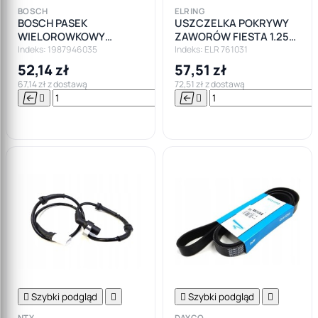
BOSCH
ELRING
BOSCH PASEK
USZCZELKA POKRYWY
WIELOROWKOWY
ZAWORÓW FIESTA 1.25
6PK1775
1.4 1.6
Indeks: 1987946035
Indeks: ELR 761031
52,14 zł
57,51 zł
67,14 zł z dostawą
72,51 zł z dostawą






Do

koszyka

Szybki podgląd


Szybki podgląd

NTY
DAYCO