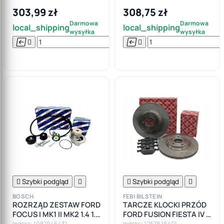
1.6
303,99 zł
308,75 zł
Darmowa
Darmowa
local_shipping
local_shipping
wysyłka
wysyłka






Do

koszyka

Szybki podgląd


Szybki podgląd

BOSCH
FEBI BILSTEIN
ROZRZĄD ZESTAW FORD
TARCZE KLOCKI PRZÓD
FOCUS I MK1 II MK2 1.4 1.6
FORD FUSION FIESTA IV V
16V
FEBI
Indeks: 1987946431
Indeks: 12578 16401