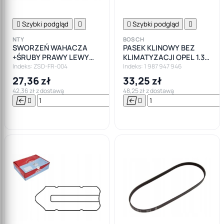

Szybki podgląd


Szybki podgląd

NTY
BOSCH
SWORZEŃ WAHACZA
PASEK KLINOWY BEZ
+ŚRUBY PRAWY LEWY
KLIMATYZACJI OPEL 1.3
FORD FOCUS I MK1
CDTI
Indeks: ZSD-FR-004
Indeks: 1 987 947 946
27,36 zł
33,25 zł
42,36 zł z dostawą
48,25 zł z dostawą






Do

koszyka