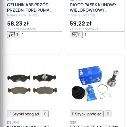
CZUJNIK ABS PRZÓD
DAYCO PASEK KLINOWY
PRZEDNI FORD PUMA
WIELOROWKOWY
FIESTA MK4 IV
OSPRZĘTU 6PK1750
Indeks: HCA-FR-003
Indeks: 6PK1750
58,23 zł
59,22 zł
73,23 zł z dostawą
74,22 zł z dostawą






Do

koszyka

Szybki podgląd


Szybki podgląd

DELPHI
GSP