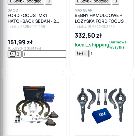

Szybki podgląd


Szybki podgląd

DACO
MAXGEAR
FORD FOCUS I MK1
BĘBNY HAMULCOWE +
HATCHBACK SEDAN - 2X
ŁOŻYSKA FORD FOCUS I
AMORTYZATORY TYŁ
MK1 + ABS
Indeks: 562549 PK2561
Indeks: 19-1342 GK3532
OSŁONY ODBOJE
332,50 zł
151,99 zł
Darmowa
local_shipping
wysyłka
166,99 zł z dostawą






Do

koszyka