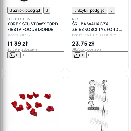

Szybki podgląd


Szybki podgląd

FEBI BILSTEIN
NTY
KOREK SPUSTOWY FORD
ŚRUBA WAHACZA
FIESTA FOCUS MONDEO
ZBIEŻNOŚCI TYŁ FORD S-
GALAXY KA
MAX MONDEO MK4
Indeks: 21096
Indeks: ZWT-FR-000SK NTY
11,39 zł
23,75 zł
26,39 zł z dostawą
38,75 zł z dostawą






Do

koszyka