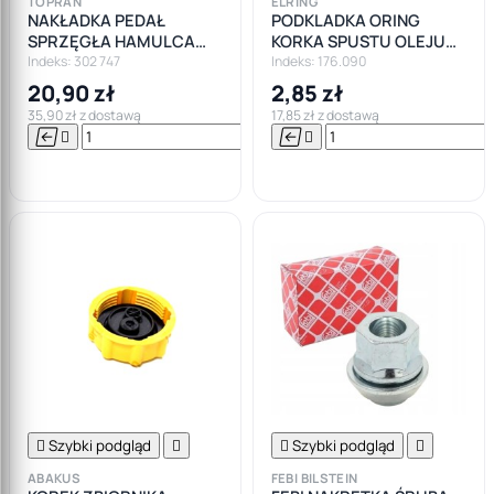
TOPRAN
ELRING
NAKŁADKA PEDAŁ
PODKLADKA ORING
SPRZĘGŁA HAMULCA
KORKA SPUSTU OLEJU
FORD MONDEO FOCUS
FORD MAZDA JAGUAR
Indeks: 302 747
Indeks: 176.090
VOLVO ALFA
20,90 zł
2,85 zł
35,90 zł z dostawą
17,85 zł z dostawą






Do

koszyka

Szybki podgląd


Szybki podgląd

ABAKUS
FEBI BILSTEIN