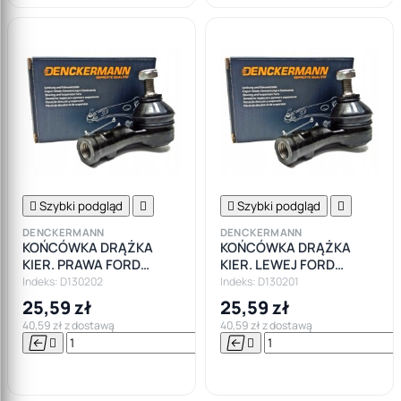

Szybki podgląd


Szybki podgląd

DENCKERMANN
DENCKERMANN
KOŃCÓWKA DRĄŻKA
KOŃCÓWKA DRĄŻKA
KIER. PRAWA FORD
KIER. LEWEJ FORD
FOCUS I MK1
FOCUS I MK1
Indeks: D130202
Indeks: D130201
25,59 zł
25,59 zł
40,59 zł z dostawą
40,59 zł z dostawą






Do

koszyka