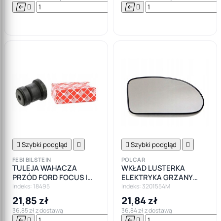






Do

koszyka

Szybki podgląd


Szybki podgląd

FEBI BILSTEIN
POLCAR
TULEJA WAHACZA
WKŁAD LUSTERKA
PRZÓD FORD FOCUS I
ELEKTRYKA GRZANY
MK1
PRAWY FORD FOCUS I
Indeks: 18495
Indeks: 3201554M
21,85 zł
21,84 zł
36,85 zł z dostawą
36,84 zł z dostawą





