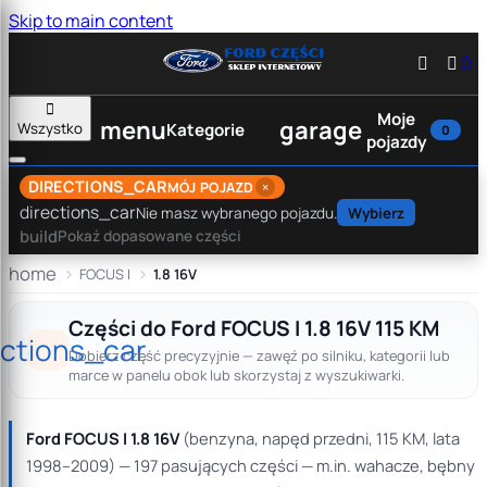
Skip to main content


0

Moje
menu
garage
Wszystko
Kategorie
0
pojazdy
DIRECTIONS_CAR
×
MÓJ POJAZD
directions_car
Nie masz wybranego pojazdu.
Wybierz
build
Pokaż dopasowane części
home
FOCUS I
1.8 16V
Części do Ford FOCUS I 1.8 16V 115 KM
ections_car
Dobierz część precyzyjnie — zawęź po silniku, kategorii lub
marce w panelu obok lub skorzystaj z wyszukiwarki.
Ford FOCUS I 1.8 16V
(benzyna, napęd przedni, 115 KM, lata
1998–2009) — 197 pasujących części — m.in. wahacze, bębny