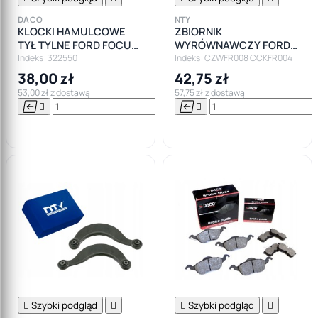
DACO
NTY
KLOCKI HAMULCOWE
ZBIORNIK
TYŁ TYLNE FORD FOCUS I
WYRÓWNAWCZY FORD
MK1 DACO
FOCUS I MK1 1.8DI 1.8TDC
Indeks: 322550
Indeks: CZWFR008 CCKFR004
38,00 zł
42,75 zł
53,00 zł z dostawą
57,75 zł z dostawą






Do

koszyka

Szybki podgląd


Szybki podgląd
