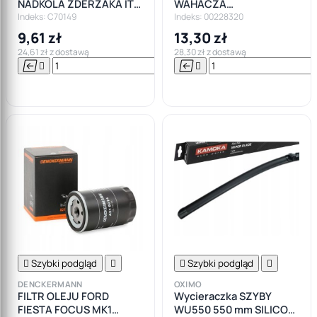
NADKOLA ZDERZAKA ITD
WAHACZA
OPEL FORD
POPRZECZNEGO POD
Indeks: C70149
Indeks: 00228320
SPRĘŻYNĘ FORD
9,61 zł
13,30 zł
MONDEO GALAXY SMAX
24,61 zł z dostawą
28,30 zł z dostawą






Do

koszyka

Szybki podgląd


Szybki podgląd

DENCKERMANN
OXIMO
FILTR OLEJU FORD
Wycieraczka SZYBY
FIESTA FOCUS MK1
WU550 550 mm SILICON