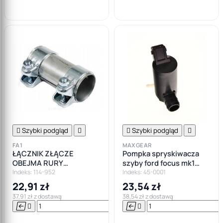
koszyka

Szybki podgląd


Szybki podgląd

FA1
MAXGEAR
ŁĄCZNIK ZŁĄCZE
Pompka spryskiwacza
OBEJMA RURY
szyby ford focus mk1
WYDECHOWEJ TŁUMIK
escort fiesta mondeo
Indeks: 114-952
Indeks: 45-0001
50x90
przód + tył
22,91 zł
23,54 zł
37,91 zł z dostawą
38,54 zł z dostawą






Do

koszyka