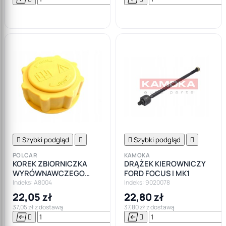
Do

koszyka

Szybki podgląd


Szybki podgląd

POLCAR
KAMOKA
KOREK ZBIORNICZKA
DRĄŻEK KIEROWNICZY
WYRÓWNAWCZEGO
FORD FOCUS I MK1
FORD FIESTA ESCORT
Indeks: A8004
Indeks: 9020078
22,05 zł
22,80 zł
37,05 zł z dostawą
37,80 zł z dostawą






Do
