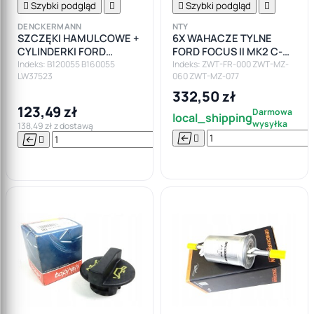

Szybki podgląd


Szybki podgląd

DENCKERMANN
NTY
SZCZĘKI HAMULCOWE +
6X WAHACZE TYLNE
CYLINDERKI FORD
FORD FOCUS II MK2 C-
FOCUS I MK1
MAX SEDAN HATCHBACK
Indeks: B120055 B160055
Indeks: ZWT-FR-000 ZWT-MZ-
LW37523
060 ZWT-MZ-077
ZESTAW
332,50 zł
123,49 zł
Darmowa
local_shipping
wysyłka
138,49 zł z dostawą






Do

koszyka