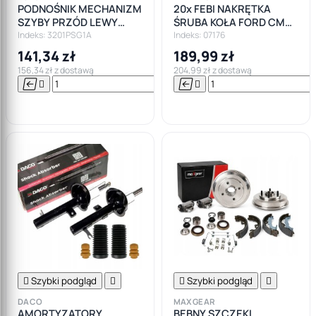
PODNOŚNIK MECHANIZM
20x FEBI NAKRĘTKA
SZYBY PRZÓD LEWY
ŚRUBA KOŁA FORD CMAX
FORD FOCUS I
FIESTA FOCUS MONDEO
Indeks: 3201PSG1A
Indeks: 07176
SMAX M12X1,5
141,34 zł
189,99 zł
156,34 zł z dostawą
204,99 zł z dostawą






Do

koszyka

Szybki podgląd


Szybki podgląd

DACO
MAXGEAR
AMORTYZATORY
BĘBNY SZCZĘKI