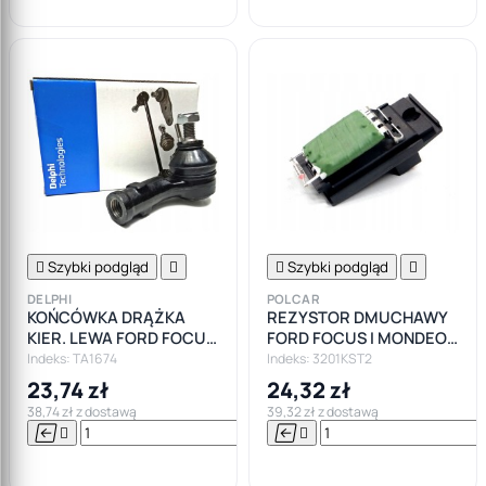

Szybki podgląd


Szybki podgląd

DELPHI
POLCAR
KOŃCÓWKA DRĄŻKA
REZYSTOR DMUCHAWY
KIER. LEWA FORD FOCUS
FORD FOCUS I MONDEO
I MK1
MK2 MK3 Łódź
Indeks: TA1674
Indeks: 3201KST2
23,74 zł
24,32 zł
38,74 zł z dostawą
39,32 zł z dostawą






Do

koszyka