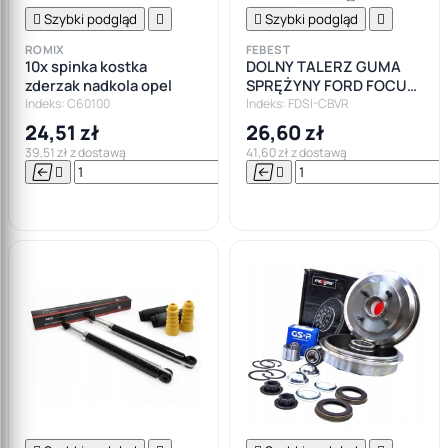

Szybki podgląd


Szybki podgląd

ROMIX
FEBEST
10x spinka kostka
DOLNY TALERZ GUMA
zderzak nadkola opel
SPRĘŻYNY FORD FOCUS
II III MK2 MK3 C-MAX
Indeks: C60100
Indeks: FDSI-CBVR
KUGA I
24,51 zł
26,60 zł
39,51 zł z dostawą
41,60 zł z dostawą






Do

koszyka