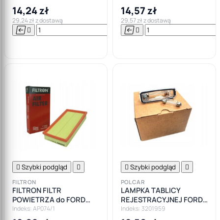
FIESTA FOCUS MKI MK2
14,24 zł
14,57 zł
M14X1,25
29,24 zł z dostawą
29,57 zł z dostawą






Do

koszyka

Szybki podgląd


Szybki podgląd

FILTRON
POLCAR
FILTRON FILTR
LAMPKA TABLICY
POWIETRZA do FORD
REJESTRACYJNEJ FORD
FOCUS I MK1 + TOURNEO
FOCUS I MK1 !
Indeks: AP074/1
Indeks: 3201959
CONNECT