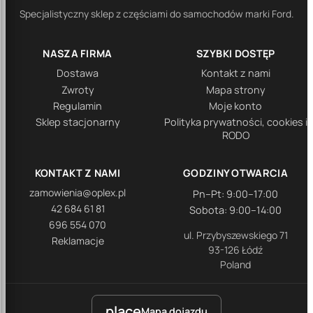
Specjalistyczny sklep z częściami do samochodów marki Ford.
NASZA FIRMA
SZYBKI DOSTĘP
Dostawa
Kontakt z nami
Zwroty
Mapa strony
Regulamin
Moje konto
Sklep stacjonarny
Polityka prywatności, cookies i
RODO
KONTAKT Z NAMI
GODZINY OTWARCIA
zamowienia@oplex.pl
Pn–Pt: 9:00–17:00
42 684 61 81
Sobota: 9:00–14:00
696 554 070
ul. Przybyszewskiego 71
Reklamacje
93-126 Łódź
Poland
place
Mapa dojazdu