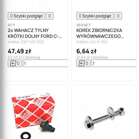

Szybki podgląd


Szybki podgląd

NTY
VERNET
2x WAHACZ TYLNY
KOREK ZBIORNICZKA
KRÓTKI DOLNY FORD C-
WYRÓWNAWCZEGO
MAX FOCUS MK1 MK2
FORD FOCUS I MK1
Indeks: ZWT-MZ-060
Indeks: cck-fr-004
47,49 zł
6,64 zł
62,49 zł z dostawą
21,64 zł z dostawą






Do

koszyka