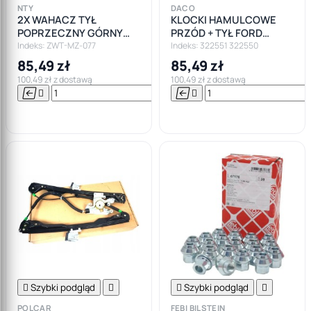
NTY
DACO
2X WAHACZ TYŁ
KLOCKI HAMULCOWE
POPRZECZNY GÓRNY
PRZÓD + TYŁ FORD
FORD FOCUS I MK1,II MK2
FOCUS I MK1 DACO
Indeks: ZWT-MZ-077
Indeks: 322551 322550
, C-MAX "SIERP"
85,49 zł
85,49 zł
100,49 zł z dostawą
100,49 zł z dostawą






Do

koszyka

Szybki podgląd


Szybki podgląd

POLCAR
FEBI BILSTEIN