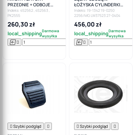
PRZEDNIE + ODBOJE
ŁOŻYSKA CYLINDERKI
FORD FOCUS I MK1 !
FORD FOCUS I MK1
Indeks: 452562 , 452563 ,
Indeks: 19-1342 19-0250
PK2555
2256/MG LW37523 27-0404
260,30 zł
456,00 zł
Darmowa
Darmowa
local_shipping
local_shipping
wysyłka
wysyłka






Do

koszyka

Szybki podgląd


Szybki podgląd
