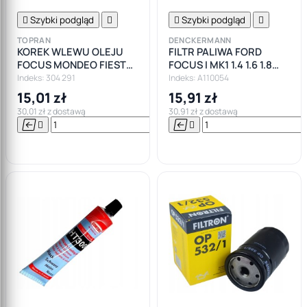

Szybki podgląd


Szybki podgląd

TOPRAN
DENCKERMANN
KOREK WLEWU OLEJU
FILTR PALIWA FORD
FOCUS MONDEO FIESTA
FOCUS I MK1 1.4 1.6 1.8
TRANSIT
16V BENZ
Indeks: 304 291
Indeks: A110054
15,01 zł
15,91 zł
30,01 zł z dostawą
30,91 zł z dostawą






Do

koszyka