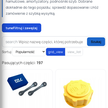
hamulcowe, amortyzatory, podnośniki szyb. Dobrane
dokładnie do tego pojazdu; sprawdź dopasowanie i złóż
zamówienie z szybką wysyłką.
tune
Filtruj i zawężaj
search
Szukaj
Sortuj:
grid_view
view_list
Pasujących części:
197