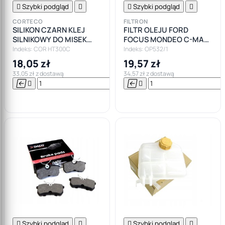

Szybki podgląd


Szybki podgląd

CORTECO
FILTRON
SILIKON CZARN KLEJ
FILTR OLEJU FORD
SILNIKOWY DO MISEK
FOCUS MONDEO C-MAX
CORTECO +300
1.6 1.8 2.0 MAZDA
Indeks: COR HT300C
Indeks: OP532/1
FILTRON
18,05 zł
19,57 zł
33,05 zł z dostawą
34,57 zł z dostawą






Do

koszyka

Szybki podgląd


Szybki podgląd
