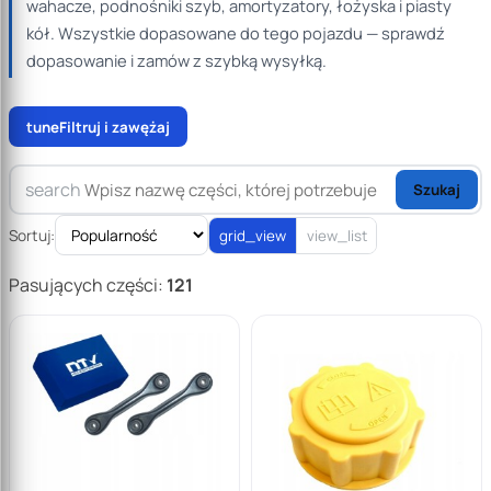
wahacze, podnośniki szyb, amortyzatory, łożyska i piasty
kół. Wszystkie dopasowane do tego pojazdu — sprawdź
dopasowanie i zamów z szybką wysyłką.
tune
Filtruj i zawężaj
search
Szukaj
Sortuj:
grid_view
view_list
Pasujących części:
121