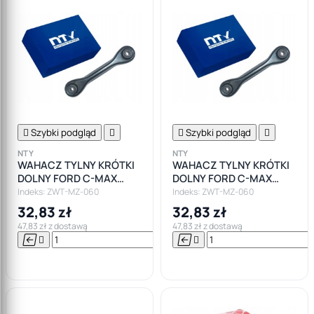

Szybki podgląd


Szybki podgląd

NTY
NTY
WAHACZ TYLNY KRÓTKI
WAHACZ TYLNY KRÓTKI
DOLNY FORD C-MAX
DOLNY FORD C-MAX
FOCUS MK1 MK2
FOCUS MK1 MK2
Indeks: ZWT-MZ-060
Indeks: ZWT-MZ-060
32,83 zł
32,83 zł
47,83 zł z dostawą
47,83 zł z dostawą






Do

koszyka