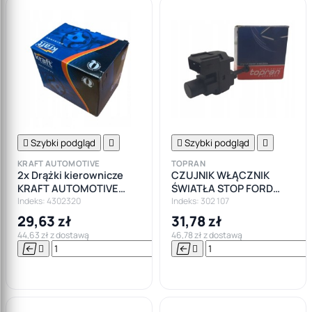

Szybki podgląd


Szybki podgląd

KRAFT AUTOMOTIVE
TOPRAN
2x Drążki kierownicze
CZUJNIK WŁĄCZNIK
KRAFT AUTOMOTIVE
ŚWIATŁA STOP FORD
PRZÓD L+P do FORD
FOCUS MONDEO
Indeks: 4302320
Indeks: 302 107
FOCUS I, TOURNEO
29,63 zł
31,78 zł
44,63 zł z dostawą
46,78 zł z dostawą






Do

koszyka