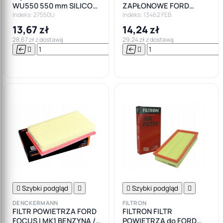
WU550 550 mm SILICON
ZAPŁONOWE FORD
LINE PŁASKA
MONDEO MK1 MK2
Indeks: 27550U
Indeks: 13462 FEB
FIESTA FOCUS MKI MK2
13,67 zł
14,24 zł
M14X1,25
28,67 zł z dostawą
29,24 zł z dostawą






Do

koszyka

Szybki podgląd


Szybki podgląd

DENCKERMANN
FILTRON
FILTR POWIETRZA FORD
FILTRON FILTR
FOCUS I MK1 BENZYNA /
POWIETRZA do FORD