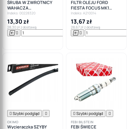
ŚRUBA W ZWROTNICY
FILTR OLEJU FORD
WAHACZA
FIESTA FOCUS MK1
POPRZECZNEGO POD
FIESTA 1,4 1,6
Indeks: 00228320
Indeks: A210014
SPRĘŻYNĘ FORD
13,30 zł
13,67 zł
MONDEO GALAXY SMAX
28,30 zł z dostawą
28,67 zł z dostawą






Do

koszyka

Szybki podgląd


Szybki podgląd

OXIMO
FEBI BILSTEIN
Wycieraczka SZYBY
FEBI ŚWIECE