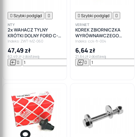

Szybki podgląd


Szybki podgląd

NTY
VERNET
2x WAHACZ TYLNY
KOREK ZBIORNICZKA
KRÓTKI DOLNY FORD C-
WYRÓWNAWCZEGO
MAX FOCUS MK1 MK2
FORD FOCUS I MK1
Indeks: ZWT-MZ-060
Indeks: cck-fr-004
47,49 zł
6,64 zł
62,49 zł z dostawą
21,64 zł z dostawą






Do

koszyka