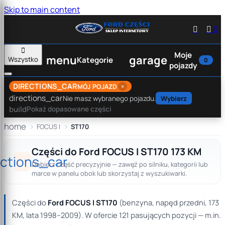
Skip to main content


0

Moje
menu
garage
Wszystko
Kategorie
0
pojazdy
DIRECTIONS_CAR
×
MÓJ POJAZD
directions_car
Nie masz wybranego pojazdu.
Wybierz
build
Pokaż dopasowane części
home
FOCUS I
ST170
Części do Ford FOCUS I ST170 173 KM
ections_car
Dobierz część precyzyjnie — zawęź po silniku, kategorii lub
marce w panelu obok lub skorzystaj z wyszukiwarki.
Części do
Ford FOCUS I ST170
(benzyna, napęd przedni, 173
KM, lata 1998–2009). W ofercie 121 pasujących pozycji — m.in.