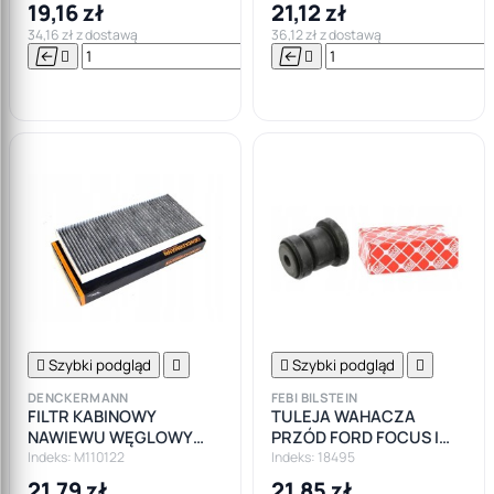
19,16 zł
21,12 zł
34,16 zł z dostawą
36,12 zł z dostawą






Do

koszyka

Szybki podgląd


Szybki podgląd

DENCKERMANN
FEBI BILSTEIN
FILTR KABINOWY
TULEJA WAHACZA
NAWIEWU WĘGLOWY
PRZÓD FORD FOCUS I
FORD FOCUS I MK1
MK1
Indeks: M110122
Indeks: 18495
21,79 zł
21,85 zł