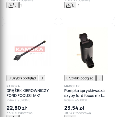
36,84 zł z dostawą
37,05 zł z dostawą






Do

koszyka

Szybki podgląd


Szybki podgląd

KAMOKA
MAXGEAR
DRĄŻEK KIEROWNICZY
Pompka spryskiwacza
FORD FOCUS I MK1
szyby ford focus mk1
escort fiesta mondeo
Indeks: 9020078
Indeks: 45-0001
przód + tył
22,80 zł
23,54 zł
37,80 zł z dostawą
38,54 zł z dostawą