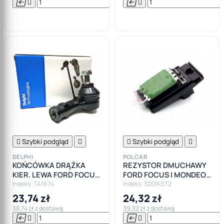






Do

koszyka

Szybki podgląd


Szybki podgląd

DELPHI
POLCAR
KOŃCÓWKA DRĄŻKA
REZYSTOR DMUCHAWY
KIER. LEWA FORD FOCUS
FORD FOCUS I MONDEO
I MK1
MK2 MK3 Łódź
Indeks: TA1674
Indeks: 3201KST2
23,74 zł
24,32 zł
38,74 zł z dostawą
39,32 zł z dostawą






Do