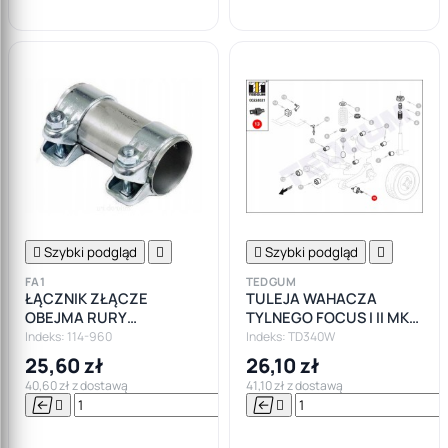

Szybki podgląd


Szybki podgląd

FA1
TEDGUM
ŁĄCZNIK ZŁĄCZE
TULEJA WAHACZA
OBEJMA RURY
TYLNEGO FOCUS I II MK1
WYDECHOWEJ TŁUMIK
MK2 C-MAX CUKIEREK
Indeks: 114-960
Indeks: TD340W
60x95
25,60 zł
26,10 zł
40,60 zł z dostawą
41,10 zł z dostawą






Do

koszyka