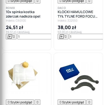

Szybki podgląd


Szybki podgląd

ROMIX
DACO
10x spinka kostka
KLOCKI HAMULCOWE
zderzak nadkola opel
TYŁ TYLNE FORD FOCUS I
MK1 DACO
Indeks: C60100
Indeks: 322550
24,51 zł
38,00 zł
39,51 zł z dostawą
53,00 zł z dostawą






Do

koszyka

Szybki podgląd


Szybki podgląd
