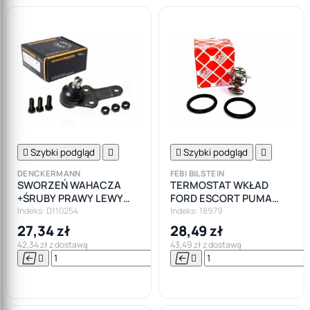

Szybki podgląd


Szybki podgląd

DENCKERMANN
FEBI BILSTEIN
SWORZEŃ WAHACZA
TERMOSTAT WKŁAD
+ŚRUBY PRAWY LEWY
FORD ESCORT PUMA
FORD FOCUS I MK1
SCORPIO SIERRA
Indeks: D110254
Indeks: 18979
27,34 zł
28,49 zł
42,34 zł z dostawą
43,49 zł z dostawą






Do

koszyka