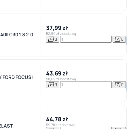
37,99 zł
52,99 zł z dostawą
II C30 1.8 2.0




43,69 zł
FORD FOCUS II
58,69 zł z dostawą




44,78 zł
59,78 zł z dostawą
ELAST