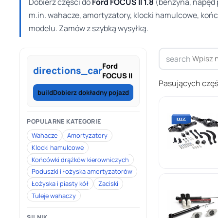
Dobierz części do
Ford FOCUS II 1.8
(benzyna, napęd p
m.in. wahacze, amortyzatory, klocki hamulcowe, końc
modelu. Zamów z szybką wysyłką.
search
Ford
directions_car
FOCUS II
Pasujących częś
build
Dobierz dokładny pojazd
POPULARNE KATEGORIE
Wahacze
Amortyzatory
Klocki hamulcowe
Końcówki drążków kierowniczych
Poduszki i łożyska amortyzatorów
Łożyska i piasty kół
Zaciski
Tuleje wahaczy
SILNIK