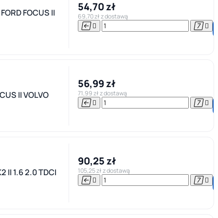
54,70 zł
FORD FOCUS II
69,70 zł z dostawą




56,99 zł
71,99 zł z dostawą
CUS II VOLVO




90,25 zł
105,25 zł z dostawą
I 1.6 2.0 TDCI



