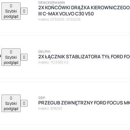
DENCKERMANN

2X KOŃCÓWKI DRĄŻKA KIEROWNICZEGO 
Szybki

III C-MAX VOLVO C30 V50
podgląd
Indeks: D130225 , D130226

DELPHI
2X ŁĄCZNIK STABLIZATORA TYŁ FORD FO
Szybki

podgląd
Indeks: TC3383 X 2

GSP
PRZEGUB ZEWNĘTRZNY FORD FOCUS MK2 I
Szybki

podgląd
Indeks: 818203