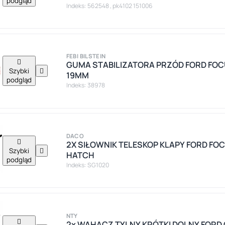
podgląd
Indeks: 562548 , pk4102 151006
FEBI BILSTEIN

GUMA STABILIZATORA PRZÓD FORD FOC
Szybki

19MM
podgląd
Indeks: 38978
DACO

2X SIŁOWNIK TELESKOP KLAPY FORD FOC
Szybki

HATCH
podgląd
Indeks: SG1020
NTY

2x WAHACZ TYLNY KRÓTKI DOLNY FORD