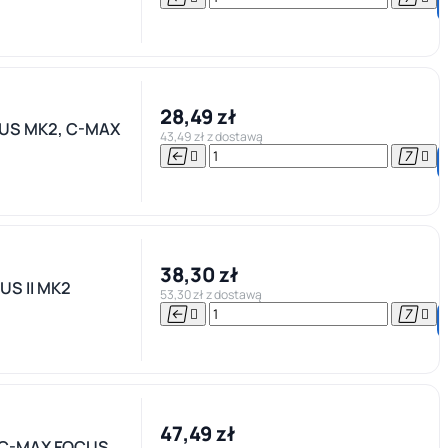
28,49 zł
US MK2, C-MAX
43,49 zł z dostawą




38,30 zł
US II MK2
53,30 zł z dostawą




47,49 zł
 C-MAX FOCUS