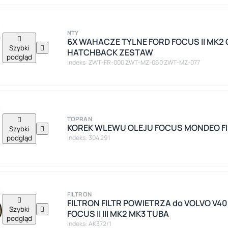
NTY

6X WAHACZE TYLNE FORD FOCUS II MK2
Szybki

HATCHBACK ZESTAW
podgląd
Indeks: ZWT-FR-000 ZWT-MZ-060 ZWT-MZ-077

TOPRAN
KOREK WLEWU OLEJU FOCUS MONDEO FI
Szybki

podgląd
Indeks: 304 291
FILTRON

FILTRON FILTR POWIETRZA do VOLVO V40
Szybki

FOCUS II III MK2 MK3 TUBA
podgląd
Indeks: AK372/1