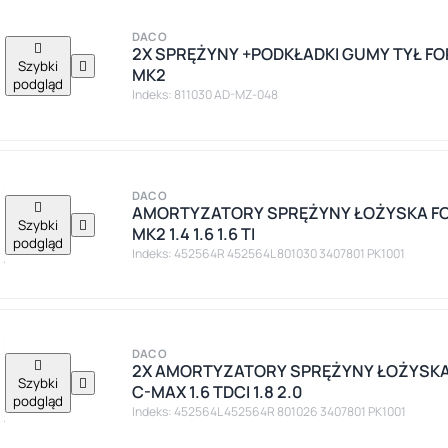
DACO

2X SPRĘŻYNY +PODKŁADKI GUMY TYŁ FOR
Szybki

MK2
podgląd
Indeks: 811030 AD-MZ-048
DACO

AMORTYZATORY SPRĘŻYNY ŁOŻYSKA FOR
Szybki

MK2 1.4 1.6 1.6 TI
podgląd
Indeks: 452564R 452564L 801030 3407801 PK1001
DACO

2X AMORTYZATORY SPRĘŻYNY ŁOŻYSKA
Szybki

C-MAX 1.6 TDCI 1.8 2.0
podgląd
Indeks: 452564L 452564R 801026 3407801 PK1001