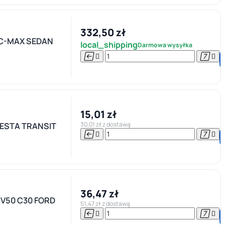
332,50 zł
 C-MAX SEDAN
local_shipping
Darmowa wysyłka




15,01 zł
30,01 zł z dostawą
ESTA TRANSIT




36,47 zł
 V50 C30 FORD
51,47 zł z dostawą



