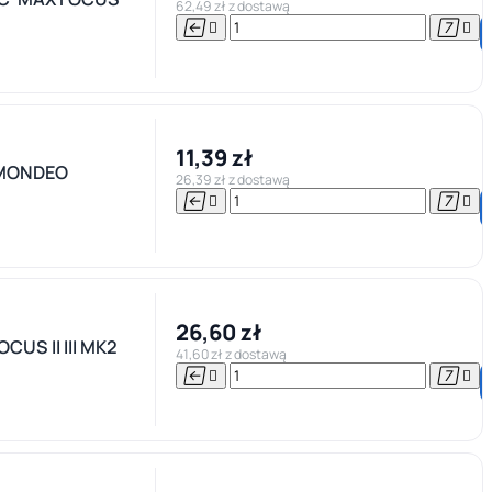
62,49 zł z dostawą




11,39 zł
 MONDEO
26,39 zł z dostawą




26,60 zł
US II III MK2
41,60 zł z dostawą



