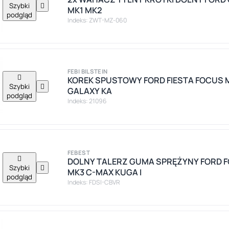
Szybki

MK1 MK2
podgląd
Indeks: ZWT-MZ-060
FEBI BILSTEIN

KOREK SPUSTOWY FORD FIESTA FOCUS
Szybki

GALAXY KA
podgląd
Indeks: 21096
FEBEST

DOLNY TALERZ GUMA SPRĘŻYNY FORD FOC
Szybki

MK3 C-MAX KUGA I
podgląd
Indeks: FDSI-CBVR