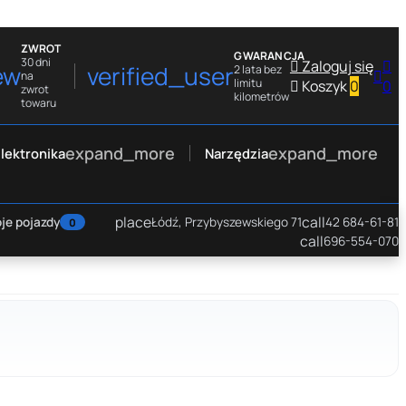
ZWROT
GWARANCJA
30 dni

Zaloguj się

ew
verified_user
2 lata bez

na
limitu

Koszyk
0
0
zwrot
kilometrów
towaru
expand_more
expand_more
lektronika
Narzędzia
place
call
je pojazdy
Łódź, Przybyszewskiego 71
42 684-61-81
0
call
696-554-070