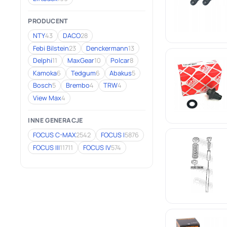
PRODUCENT
NTY
43
DACO
28
Febi Bilstein
23
Denckermann
13
Delphi
11
MaxGear
10
Polcar
8
Kamoka
6
Tedgum
6
Abakus
5
Bosch
5
Brembo
4
TRW
4
View Max
4
INNE GENERACJE
FOCUS C-MAX
2542
FOCUS I
5876
FOCUS III
11711
FOCUS IV
574