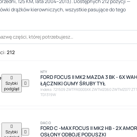
rzedni, 125 KM, lata 2004–2013). Dostępnych 212 pozycji —
ówki drążków kierowniczych, wszystkie pasujące do tego
ci:
212
NTY
FORD FOCUS II MK2 MAZDA 3 BK - 6X WA

ŁĄCZNIKI GUMY ŚRUBY TYŁ
Szybki

podgląd
Indeks: 721509 ZWTFR000SKK ZWTMZ060 ZWTMZ077 ZT
TD1319W
DACO

FORD C -MAX FOCUS II MK2 HB - 2X AM
Szybki

OSŁONY ODBOJE PODUSZKI