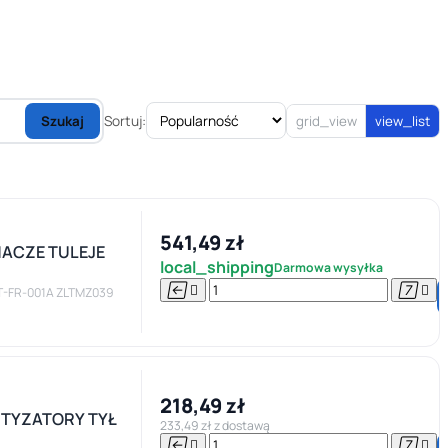
Sortuj:
Szukaj
grid_view
view_list
541,49 zł
HACZE TULEJE
local_shipping
Darmowa wysyłka




T-FR-001A ZLTMZ039
218,49 zł
ORTYZATORY TYŁ
233,49 zł z dostawą



