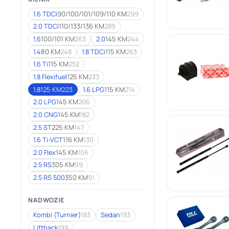
1.6 TDCi
90/100/101/109/110 KM
299
2.0 TDCi
110/133/136 KM
289
1.6
100/101 KM
263
2.0
145 KM
244
1.4
80 KM
248
1.8 TDCi
115 KM
263
1.6 Ti
115 KM
252
1.8 Flexifuel
125 KM
233
1.8
125 KM
223
1.6 LPG
115 KM
214
2.0 LPG
145 KM
206
2.0 CNG
145 KM
182
2.5 ST
225 KM
147
1.6 Ti-VCT
116 KM
130
2.0 Flex
145 KM
106
2.5 RS
305 KM
99
2.5 RS 500
350 KM
91
NADWOZIE
Kombi (Turnier)
183
Sedan
193
Liftback
199