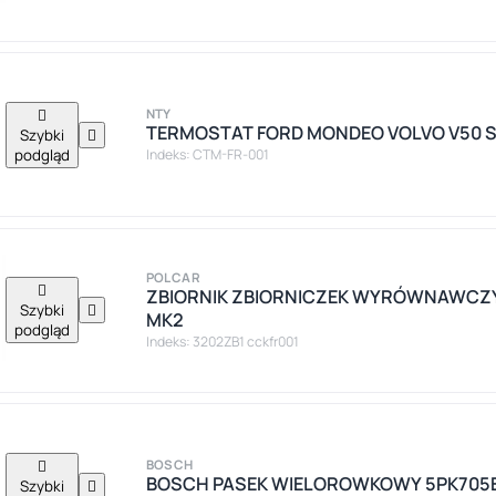

NTY
TERMOSTAT FORD MONDEO VOLVO V50 S40
Szybki

podgląd
Indeks: CTM-FR-001
POLCAR

ZBIORNIK ZBIORNICZEK WYRÓWNAWCZY 
Szybki

MK2
podgląd
Indeks: 3202ZB1 cckfr001

BOSCH
BOSCH PASEK WIELOROWKOWY 5PK705
Szybki
