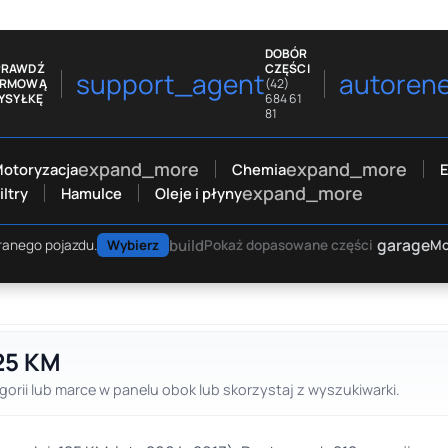
DOBÓR
PRAWDŹ
CZĘŚCI
support_agent
autoren
ARMOWĄ
(42)
YSYŁKĘ
684 61
81
expand_more
expand_more
otoryzacja
Chemia
E
expand_more
iltry
Hamulce
Oleje i płyny
garage
build
Mo
ranego pojazdu.
Wybierz
Pokaż dopasowane części
125 KM
gorii lub marce w panelu obok lub skorzystaj z wyszukiwarki.