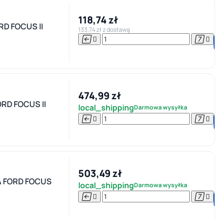
118,74 zł
D FOCUS II
133,74 zł z dostawą




474,99 zł
D FOCUS II
local_shipping
Darmowa wysyłka




503,49 zł
 FORD FOCUS
local_shipping
Darmowa wysyłka



