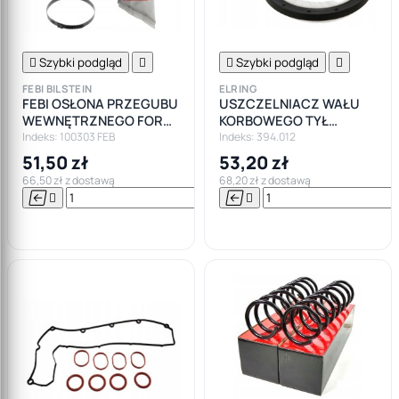

Szybki podgląd


Szybki podgląd

FEBI BILSTEIN
ELRING
FEBI OSŁONA PRZEGUBU
USZCZELNIACZ WAŁU
WEWNĘTRZNEGO FORD
KORBOWEGO TYŁ
CMAX FOCUS II MK2
SPRZĘGŁO FORD
Indeks: 100303 FEB
Indeks: 394.012
PEUGEOT CITOREN 2.0
51,50 zł
53,20 zł
HDI
66,50 zł z dostawą
68,20 zł z dostawą






Do

koszyka