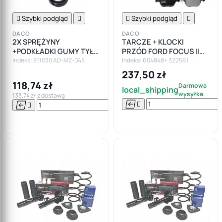

Szybki podgląd


Szybki podgląd

DACO
DACO
2X SPRĘŻYNY
TARCZE + KLOCKI
+PODKŁADKI GUMY TYŁ
PRZÓD FORD FOCUS II
FORD FOCUS II MK2
MK2 CMAX VOLVO C30
Indeks: 811030 AD-MZ-048
Indeks: 604848+ 322561
S40 V50 278mm
237,50 zł
118,74 zł
Darmowa
local_shipping
wysyłka
133,74 zł z dostawą






Do

koszyka