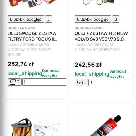

Szybki podgląd


Szybki podgląd

DENCKERMANN
DENCKERMANN
OLEJ 5W30 6L ZESTAW
OLEJ + ZESTAW FILTRÓW
FILTRY FORD FOCUS II
VOLVO S40 V50 V70 2.0D
CMAX 2.0TDCI VOLVO
136KM
Indeks: A210188 A140716
Indeks: A210188 A141131
A120310 M110139 1B.01005
A120310 M110139 FF6716-5
C30 S40 V50
1B.01001
232,74 zł
242,56 zł
Darmowa
Darmowa
local_shipping
local_shipping
wysyłka
wysyłka






Do

koszyka