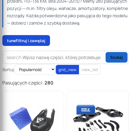
przedni, 110–136 KM, lata 2004–2013)? Mamy 280 pasujących
pozycji — m.in. filtry oleju, wahacze, amortyzatory, kompletne
rozrządy. Każda potwierdzona jako pasująca do tego modelu
— dobierz i zamów z szybką dostawą.
tune
Filtruj i zawężaj
search
Szukaj
Sortuj:
grid_view
view_list
Pasujących części:
280