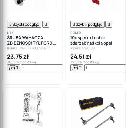

Szybki podgląd


Szybki podgląd

NTY
ROMIX
ŚRUBA WAHACZA
10x spinka kostka
ZBIEŻNOŚCI TYŁ FORD S-
zderzak nadkola opel
MAX MONDEO MK4
Indeks: ZWT-FR-000SK NTY
Indeks: C60100
23,75 zł
24,51 zł
38,75 zł z dostawą
39,51 zł z dostawą






Do

koszyka