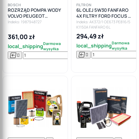
BOSCH
FILTRON
ROZRZĄD POMPA WODY
6L OLEJ 5W30 FANFARO
VOLVO PEUGEOT
4X FILTRY FORD FOCUS II
CITROEN FORD S-MAX
MK2 CMAX 2.0TDCI
Indeks: 1987948727
Indeks: AK372/1 OE673 PE816/5
K1150A FANFARO 6L
MONDEO 2.0 TDCI 136km
VOLVO
294,49 zł
361,00 zł
Darmowa
Darmowa
local_shipping
local_shipping
wysyłka
wysyłka






Do

koszyka