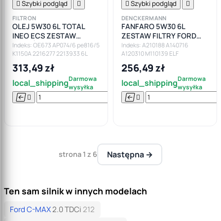

Szybki podgląd


Szybki podgląd

FILTRON
DENCKERMANN
OLEJ 5W30 6L TOTAL
FANFARO 5W30 6L
INEO ECS ZESTAW
ZESTAW FILTRY FORD
FILTRÓW FORD FOCUS II
FOCUS II CMAX 2.0TDCI
Indeks: OE673 AP074/6 pe816/5
Indeks: A210188 A140716
K1150A 2216277 2213933 6L
A120310 M110139 ELF
MK2 CMAX 2.0TDCI
VOLVO C30 S40 V50
313,49 zł
256,49 zł
Darmowa
Darmowa
local_shipping
local_shipping
wysyłka
wysyłka






Do

koszyka
Następna →
strona 1 z 6
Ten sam silnik w innych modelach
Ford C-MAX
2.0 TDCi
212