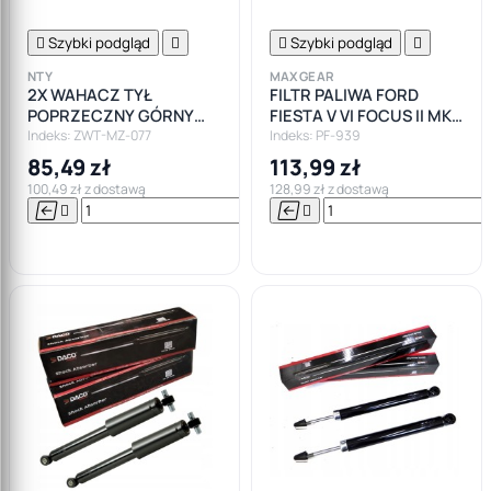

Szybki podgląd


Szybki podgląd

NTY
MAXGEAR
2X WAHACZ TYŁ
FILTR PALIWA FORD
POPRZECZNY GÓRNY
FIESTA V VI FOCUS II MK2
FORD FOCUS I MK1,II MK2
1.6 TDCI
Indeks: ZWT-MZ-077
Indeks: PF-939
, C-MAX "SIERP"
85,49 zł
113,99 zł
100,49 zł z dostawą
128,99 zł z dostawą






Do

koszyka