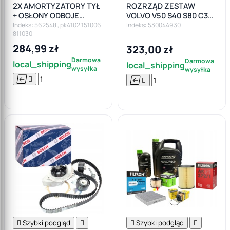
2X AMORTYZATORY TYŁ
ROZRZĄD ZESTAW
+ OSŁONY ODBOJE
VOLVO V50 S40 S80 C30
PODUSZKI SPRĘŻYNY
PEUGEOT 508 307 407
Indeks: 562548 , pk4102 151006
Indeks: 530044930
811030
FORD FOCUS II MK2 HB
2.0HDI 136KM 140KM
284,99 zł
323,00 zł
Darmowa
Darmowa
local_shipping
local_shipping
wysyłka
wysyłka






Do

koszyka

Szybki podgląd


Szybki podgląd
