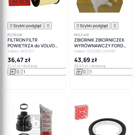

Szybki podgląd


Szybki podgląd

FILTRON
POLCAR
FILTRON FILTR
ZBIORNIK ZBIORNICZEK
POWIETRZA do VOLVO
WYRÓWNAWCZY FORD
V40 V50 C30 FORD
FOCUS II MK2
Indeks: AK372/1
Indeks: 3202ZB1 cckfr001
FOCUS II III MK2 MK3
36,47 zł
43,69 zł
TUBA
51,47 zł z dostawą
58,69 zł z dostawą






Do

koszyka