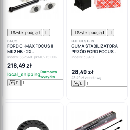

Szybki podgląd


Szybki podgląd

DACO
FEBI BILSTEIN
FORD C -MAX FOCUS II
GUMA STABILIZATORA
MK2 HB - 2X
PRZÓD FORD FOCUS
AMORTYZATORY TYŁ
MK2, C-MAX 19MM
Indeks: 562548 , pk4102 151006
Indeks: 38978
OSŁONY ODBOJE
218,49 zł
PODUSZKI
28,49 zł
Darmowa
local_shipping
wysyłka
43,49 zł z dostawą






Do

koszyka