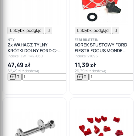

Szybki podgląd


Szybki podgląd

NTY
FEBI BILSTEIN
2x WAHACZ TYLNY
KOREK SPUSTOWY FORD
KRÓTKI DOLNY FORD C-
FIESTA FOCUS MONDEO
MAX FOCUS MK1 MK2
GALAXY KA
Indeks: ZWT-MZ-060
Indeks: 21096
47,49 zł
11,39 zł
62,49 zł z dostawą
26,39 zł z dostawą






Do

koszyka