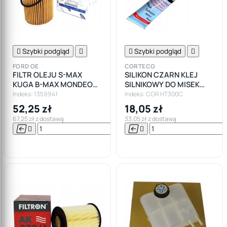

Szybki podgląd


Szybki podgląd

FORD OE
CORTECO
FILTR OLEJU S-MAX
SILIKON CZARN KLEJ
KUGA B-MAX MONDEO
SILNIKOWY DO MISEK
FOCUS 1.6 TDCI
CORTECO +300
Indeks: 1359941
Indeks: COR HT300C
52,25 zł
18,05 zł
67,25 zł z dostawą
33,05 zł z dostawą






Do

koszyka