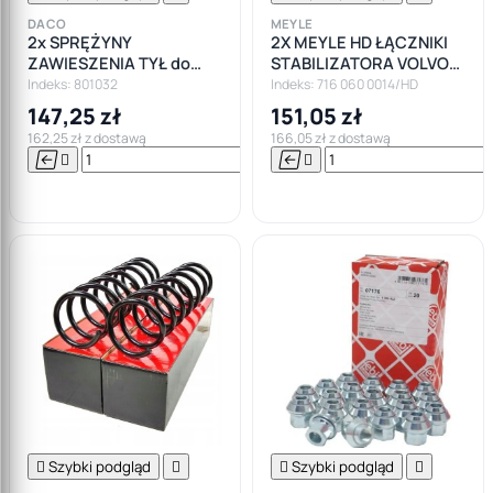
DACO
MEYLE
2x SPRĘŻYNY
2X MEYLE HD ŁĄCZNIKI
ZAWIESZENIA TYŁ do
STABILIZATORA VOLVO
FORD FOCUS II MK2
S40 II V40 V50 FORD
Indeks: 801032
Indeks: 716 060 0014/HD
KOMBI
FOCUS KUGA
147,25 zł
151,05 zł
162,25 zł z dostawą
166,05 zł z dostawą






Do

koszyka

Szybki podgląd


Szybki podgląd
