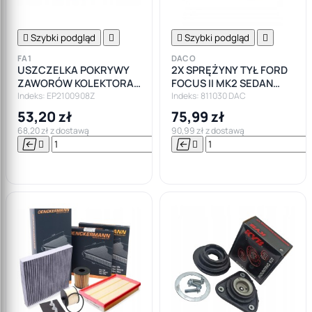

Szybki podgląd


Szybki podgląd

FA1
DACO
USZCZELKA POKRYWY
2X SPRĘŻYNY TYŁ FORD
ZAWORÓW KOLEKTORA
FOCUS II MK2 SEDAN
FORD CITROEN
HATCHBACK
Indeks: EP2100908Z
Indeks: 811030 DAC
PEUGEOT 2.0 HDI
53,20 zł
75,99 zł
68,20 zł z dostawą
90,99 zł z dostawą






Do

koszyka