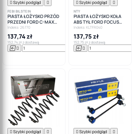

Szybki podgląd


Szybki podgląd

FEBI BILSTEIN
NTY
PIASTA ŁOŻYSKO PRZÓD
PIASTA ŁOŻYSKO KOŁA
PRZEDNI FORD C-MAX
ABS TYŁ FORD FOCUS
FOCUS II 2
MK2 C-MAX
Indeks: 26770
Indeks: KLTFR040
137,74 zł
137,75 zł
152,74 zł z dostawą
152,75 zł z dostawą






Do

koszyka

Szybki podgląd


Szybki podgląd
