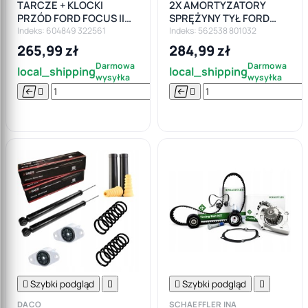
TARCZE + KLOCKI
2X AMORTYZATORY
PRZÓD FORD FOCUS II
SPRĘŻYNY TYŁ FORD
MK2 MK3 KUGA VOLVO
FOCUS II MK2 KOMBI
Indeks: 604849 322561
Indeks: 562538 801032
C30 C70 V50 300mm
265,99 zł
284,99 zł
Darmowa
Darmowa
local_shipping
local_shipping
wysyłka
wysyłka






Do

koszyka

Szybki podgląd


Szybki podgląd

DACO
SCHAEFFLER INA