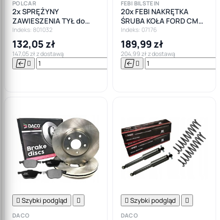
POLCAR
FEBI BILSTEIN
2x SPRĘŻYNY
20x FEBI NAKRĘTKA
ZAWIESZENIA TYŁ do
ŚRUBA KOŁA FORD CMAX
FORD FOCUS II MK2
FIESTA FOCUS MONDEO
Indeks: 801032
Indeks: 07176
KOMBI
SMAX M12X1,5
132,05 zł
189,99 zł
147,05 zł z dostawą
204,99 zł z dostawą






Do

koszyka

Szybki podgląd


Szybki podgląd

DACO
DACO