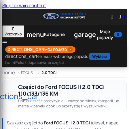
Skip to main content


0

Moje
menu
garage
Wszystko
Kategorie
0
pojazdy
DIRECTIONS_CAR
×
MÓJ POJAZD
directions_car
Nie masz wybranego pojazdu.
Wybierz
build
Pokaż dopasowane części
home
FOCUS II
2.0 TDCi
Części do Ford FOCUS II 2.0 TDCi
110/133/136 KM
ections_car
Dobierz część precyzyjnie — zawęź po silniku, kategorii lub
marce w panelu obok lub skorzystaj z wyszukiwarki.
Szukasz części do
Ford FOCUS II 2.0 TDCi
(diesel, napęd