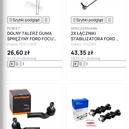

Szybki podgląd


Szybki podgląd

FEBEST
DENCKERMANN
DOLNY TALERZ GUMA
2X ŁĄCZNIKI
SPRĘŻYNY FORD FOCUS
STABILIZATORA FORD C-
II III MK2 MK3 C-MAX
MAX FOCUS II III MK2
Indeks: FDSI-CBVR
Indeks: D140183
KUGA I
MK3 VOLVO S40 V50
26,60 zł
43,35 zł
41,60 zł z dostawą
58,35 zł z dostawą






Do

koszyka