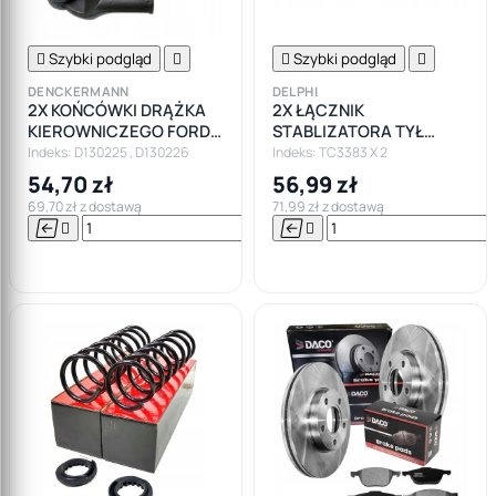

Szybki podgląd


Szybki podgląd

DENCKERMANN
DELPHI
2X KOŃCÓWKI DRĄŻKA
2X ŁĄCZNIK
KIEROWNICZEGO FORD
STABLIZATORA TYŁ
FOCUS II III C-MAX
FORD FOCUS II VOLVO
Indeks: D130225 , D130226
Indeks: TC3383 X 2
VOLVO C30 V50
54,70 zł
56,99 zł
69,70 zł z dostawą
71,99 zł z dostawą






Do

koszyka