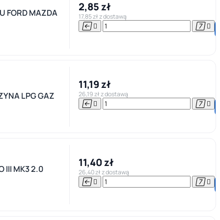
2,85 zł
JU FORD MAZDA
17,85 zł z dostawą




11,19 zł
26,19 zł z dostawą
ZYNA LPG GAZ




11,40 zł
II MK3 2.0
26,40 zł z dostawą



