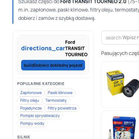
Szukasz części do
Ford TRANSIT TOURNEO 2.0
(75–1
m.in. zapłonowe, paski klinowe, filtry oleju, termost
dobierz i zamów z szybką dostawą.
search
Ford
directions_car
TRANSIT
Pasujących częś
TOURNEO
build
Dobierz dokładny pojazd
POPULARNE KATEGORIE
Zapłonowe
Paski klinowe
Filtry oleju
Termostaty
Pojedyncze
Filtry powietrza
Pompki spryskiwaczy
Pompy wody
SILNIK