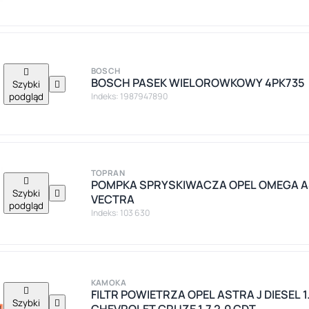

BOSCH
BOSCH PASEK WIELOROWKOWY 4PK735
Szybki

podgląd
Indeks: 1987947890
TOPRAN

POMPKA SPRYSKIWACZA OPEL OMEGA 
Szybki

VECTRA
podgląd
Indeks: 103 630
KAMOKA

FILTR POWIETRZA OPEL ASTRA J DIESEL 1.3
Szybki

CHEVROLET CRUZE 1.7 2.0 CDT