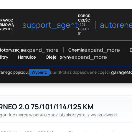
DOBÓR
PRAWDŹ
CZĘŚCI
support_agent
autoren
ARMOWĄ
(42)
YSYŁKĘ
684 61
81
expand_more
expand_more
otoryzacja
Chemia
E
expand_more
iltry
Hamulce
Oleje i płyny
garage
build
Mo
ranego pojazdu.
Wybierz
Pokaż dopasowane części
RNEO 2.0 75/101/114/125 KM
gorii lub marce w panelu obok lub skorzystaj z wyszukiwarki.