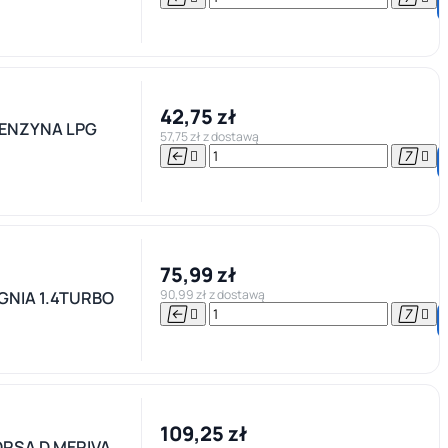
42,75 zł
BENZYNA LPG
57,75 zł z dostawą




75,99 zł
90,99 zł z dostawą
GNIA 1.4TURBO




109,25 zł
ORSA D MERIVA