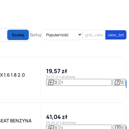
Sortuj:
Szukaj
grid_view
view_list
19,57 zł
1.6 1.8 2.0
34,57 zł z dostawą




41,04 zł
SEAT BENZYNA
56,04 zł z dostawą



