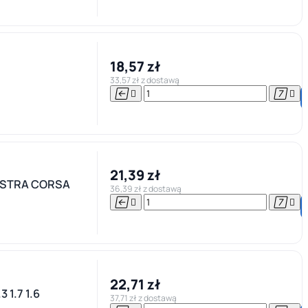
18,57 zł
33,57 zł z dostawą




21,39 zł
ASTRA CORSA
36,39 zł z dostawą




22,71 zł
 1.7 1.6
37,71 zł z dostawą