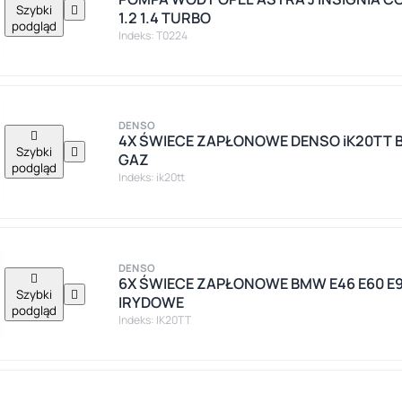
Szybki

1.2 1.4 TURBO
podgląd
Indeks: T0224
DENSO

4X ŚWIECE ZAPŁONOWE DENSO iK20TT 
Szybki

GAZ
podgląd
Indeks: ik20tt
DENSO

6X ŚWIECE ZAPŁONOWE BMW E46 E60 E9
Szybki

IRYDOWE
podgląd
Indeks: IK20TT