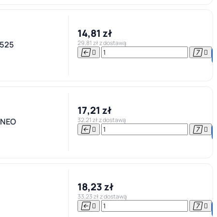
14,81 zł
29,81 zł z dostawą
525




17,21 zł
32,21 zł z dostawą
RNEO




18,23 zł
33,23 zł z dostawą



