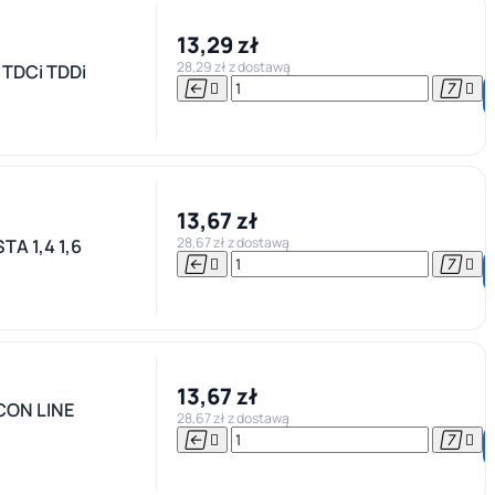
13,29 zł
28,29 zł z dostawą
 TDCi TDDi




13,67 zł
28,67 zł z dostawą
TA 1,4 1,6




13,67 zł
CON LINE
28,67 zł z dostawą



