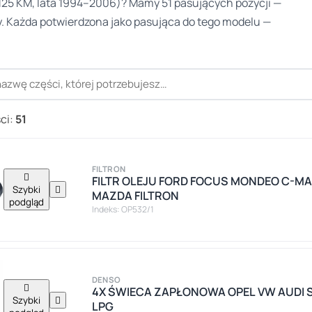
25 KM, lata 1994–2006)? Mamy 51 pasujących pozycji —
aty. Każda potwierdzona jako pasująca do tego modelu —
ci:
51
FILTRON

FILTR OLEJU FORD FOCUS MONDEO C-MAX 
Szybki

MAZDA FILTRON
podgląd
Indeks: OP532/1
DENSO

4X ŚWIECA ZAPŁONOWA OPEL VW AUDI 
Szybki

LPG