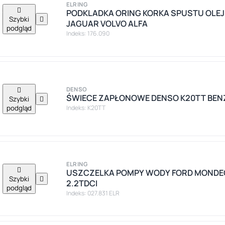
ELRING

PODKLADKA ORING KORKA SPUSTU OLE
Szybki

JAGUAR VOLVO ALFA
podgląd
Indeks: 176.090

DENSO
ŚWIECE ZAPŁONOWE DENSO K20TT BEN
Szybki

podgląd
Indeks: K20TT
ELRING

USZCZELKA POMPY WODY FORD MONDEO I
Szybki

2.2TDCI
podgląd
Indeks: 027.831 ELR