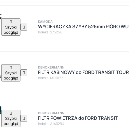

KAMOKA
WYCIERACZKA SZYBY 525mm PIÓRO WU
Szybki

podgląd
Indeks: 27525U

DENCKERMANN
FILTR KABINOWY do FORD TRANSIT TOU
Szybki

podgląd
Indeks: M110133

DENCKERMANN
FILTR POWIETRZA do FORD TRANSIT
Szybki

podgląd
Indeks: A140294