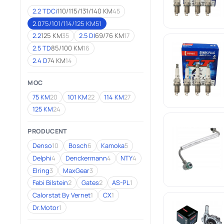
2.2 TDCi
110/115/131/140 KM
45
2.0
75/101/114/125 KM
51
2.2
125 KM
35
2.5 DI
69/76 KM
17
2.5 TD
85/100 KM
16
2.4 D
74 KM
14
MOC
75 KM
20
101 KM
22
114 KM
27
125 KM
24
PRODUCENT
Denso
10
Bosch
6
Kamoka
5
Delphi
4
Denckermann
4
NTY
4
Elring
3
MaxGear
3
Febi Bilstein
2
Gates
2
AS-PL
1
Calorstat By Vernet
1
CX
1
Dr.Motor
1