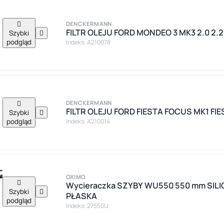

DENCKERMANN
FILTR OLEJU FORD MONDEO 3 MK3 2.0 2.2
Szybki

podgląd
Indeks: A210078

DENCKERMANN
FILTR OLEJU FORD FIESTA FOCUS MK1 FIES
Szybki

podgląd
Indeks: A210014
OXIMO

Wycieraczka SZYBY WU550 550 mm SILI
Szybki

PŁASKA
podgląd
Indeks: 27550U