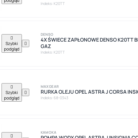
podgląd
Indeks: K20TT
DENSO

4X ŚWIECE ZAPŁONOWE DENSO K20TT 
Szybki

GAZ
podgląd
Indeks: K20TT

MAXGEAR
RURKA OLEJU OPEL ASTRA J CORSA INSI
Szybki

podgląd
Indeks: 68-0343
KAMOKA

POMPA WODY OPEL ASTRA J INSIGNIA C