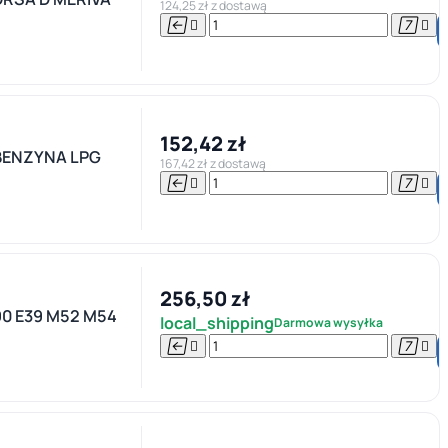
124,25 zł z dostawą




152,42 zł
BENZYNA LPG
167,42 zł z dostawą




256,50 zł
0 E39 M52 M54
local_shipping
Darmowa wysyłka



