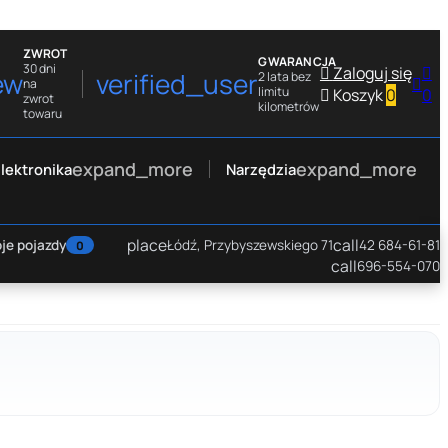
ZWROT
GWARANCJA
30 dni

Zaloguj się

ew
verified_user
2 lata bez

na
limitu

Koszyk
0
0
zwrot
kilometrów
towaru
expand_more
expand_more
lektronika
Narzędzia
place
call
je pojazdy
Łódź, Przybyszewskiego 71
42 684-61-81
0
call
696-554-070